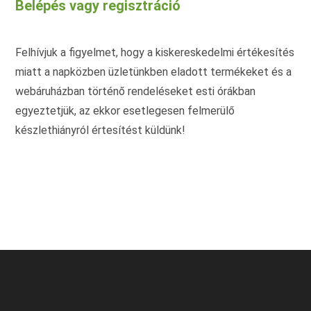
Belépés vagy regisztráció
a
termékoldalon
választhatók
ki
Felhívjuk a figyelmet, hogy a kiskereskedelmi értékesítés
miatt a napközben üzletünkben eladott termékeket és a
webáruházban történő rendeléseket esti órákban
egyeztetjük, az ekkor esetlegesen felmerülő
készlethiányról értesítést küldünk!