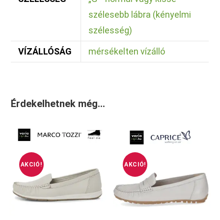
szélesebb lábra (kényelmi
szélesség)
VÍZÁLLÓSÁG
mérsékelten vízálló
Érdekelhetnek még…
AKCIÓ!
AKCIÓ!