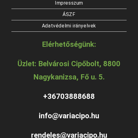
Impresszum
ÁSZF
Adatvédelmi irányelvek
Elérhetőségünk:
Üzlet: Belvárosi Cipőbolt, 8800
Nagykanizsa, Fő u. 5.
+36703888688
info@variacipo.hu
rendeles@variacipo.hu