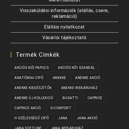
Visszaküldési információk (elállás, csere,
reklamáció)
Elállási nyilatkozat
Vásárlói tájékoztató
Termék Címkék
AKCIÓS NŐI PAPUCS
AKCIÓS NŐI SZANDÁL
ANATÓMIAI CIPŐ
ANEKKE
ANEKKE AKCIÓ
ANEKKE KIEGÉSZÍTŐK
ANEKKE WEBÁRUHÁZ
ANEKKE ÚJ KOLLEKCIÓ
BUGATTI
CAPRICE
CAPRICE AKCIÓ
G-COMFORT
H SZÉLESSÉGŰ CIPŐ
JANA
JANA AKCIÓ
JANA SOFTLINE
JANA WEBÁRUHÁZ