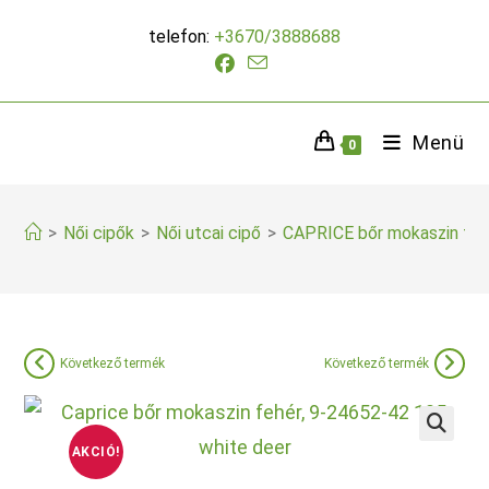
Skip
telefon:
+3670/3888688
to
content
Menü
0
>
Női cipők
>
Női utcai cipő
>
CAPRICE bőr mokaszin feh
Következő termék
Következő termék
AKCIÓ!