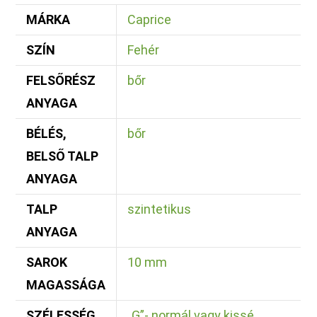
MÁRKA
Caprice
SZÍN
Fehér
FELSŐRÉSZ
bőr
ANYAGA
BÉLÉS,
bőr
BELSŐ TALP
ANYAGA
TALP
szintetikus
ANYAGA
SAROK
10 mm
MAGASSÁGA
SZÉLESSÉG
„G”- normál vagy kissé