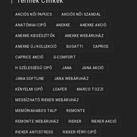
Termék Címkék
AKCIÓS NŐI PAPUCS
AKCIÓS NŐI SZANDÁL
ANATÓMIAI CIPŐ
ANEKKE
ANEKKE AKCIÓ
ANEKKE KIEGÉSZÍTŐK
ANEKKE WEBÁRUHÁZ
ANEKKE ÚJ KOLLEKCIÓ
BUGATTI
CAPRICE
CAPRICE AKCIÓ
G-COMFORT
H SZÉLESSÉGŰ CIPŐ
JANA
JANA AKCIÓ
JANA SOFTLINE
JANA WEBÁRUHÁZ
KÉNYELMI CIPŐ
LOAFER
MARCO TOZZI
MEGBÍZHATÓ RIEKER WEBÁRUHÁZ
MEMÓRIAHABOS TALP
REMONTE
REMONTE WEBÁRUHÁZ
RIEKER
RIEKER AKCIÓ
RIEKER ANTISTRESS
RIEKER FÉRFI CIPŐ