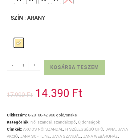
SZÍN
: ARANY
JANA
-
+
KOSÁRBA TESZEM
lapos
szandál
mennyiség
14.390
Ft
Original
Current
17.990
Ft
price
price
was:
is:
17.990 Ft.
14.390 Ft.
Cikkszám:
8-28160-42 960 gold/snake
Kategóriák:
Női szandál, szandálcipő
,
Újdonságok
Címkék:
AKCIÓS NŐI SZANDÁL
,
H SZÉLESSÉGŰ CIPŐ
,
JANA
,
JANA
AKCIÓ
,
JANA SOFTLINE
,
JANA SZANDÁL
,
JANA WEBÁRUHÁZ
,