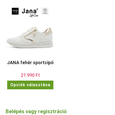
több
töb
variációja
vari
van.
van.
A
A
változatok
vált
a
a
termékoldalon
term
választhatók
vála
ki
ki
JANA fehér sportcipő
21.990
Ft
Ennek
Opciók választása
a
terméknek
több
variációja
van.
A
változatok
Belépés vagy regisztráció
a
termékoldalon