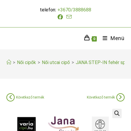
Skip
telefon:
+3670/3888688
to
content
Menü
0
>
Női cipők
>
Női utcai cipő
>
JANA STEP-IN fehér spor
Következő termék
Következő termék