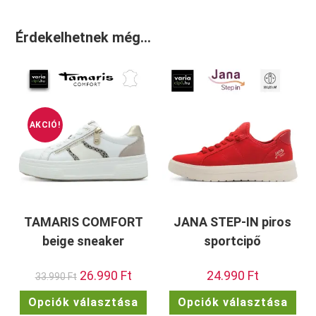
Érdekelhetnek még…
AKCIÓ!
TAMARIS COMFORT
JANA STEP-IN piros
beige sneaker
sportcipő
Original
26.990
Ft
Current
24.990
Ft
33.990
Ft
price
price
was:
is:
Ennek
Enn
Opciók választása
Opciók választása
33.990 Ft.
26.990 Ft.
a
a
terméknek
ter