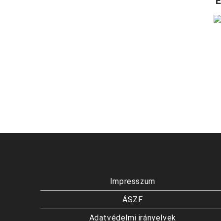
É
Impresszum
ÁSZF
Adatvédelmi irányelvek