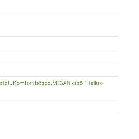
etét.
,
Komfort bőség
,
VEGÁN cipő
,
"Hallux-