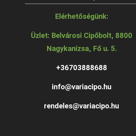
Elérhetőségünk:
Üzlet: Belvárosi Cipőbolt, 8800
Nagykanizsa, Fő u. 5.
+36703888688
info@variacipo.hu
rendeles@variacipo.hu