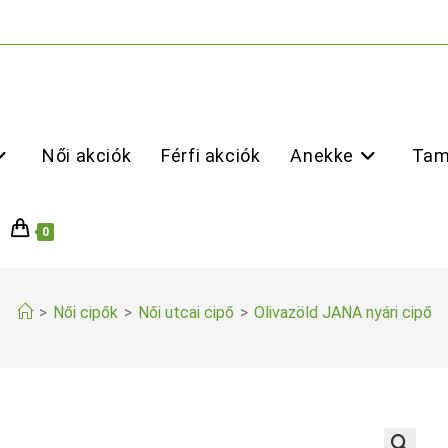
Női akciók
Férfi akciók
Anekke
Tam
0
>
Női cipők
>
Női utcai cipő
>
Olivazöld JANA nyári cipő