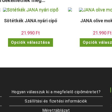
rdekelhetnek még…
Sötétkék JANA nyári cipő
JANA olive mo
21.990
Ft
21.990
Ft
Ennek
Opciók választása
Opciók válas
a
terméknek
több
variációja
van.
A
változatok
a
termékoldalon
választhatók
ki
Hogyan válasszuk ki a megfelelő cipőméretet?
Szállítási és fizetési információk
Mérettáblázat