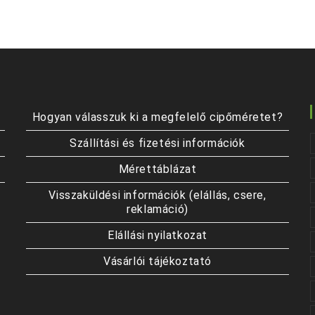
van.
A
változatok
a
termékoldalon
választhatók
ki
Hogyan válasszuk ki a megfelelő cipőméretet?
Szállítási és fizetési információk
Mérettáblázat
Visszaküldési információk (elállás, csere,
reklamáció)
Elállási nyilatkozat
Vásárlói tájékoztató