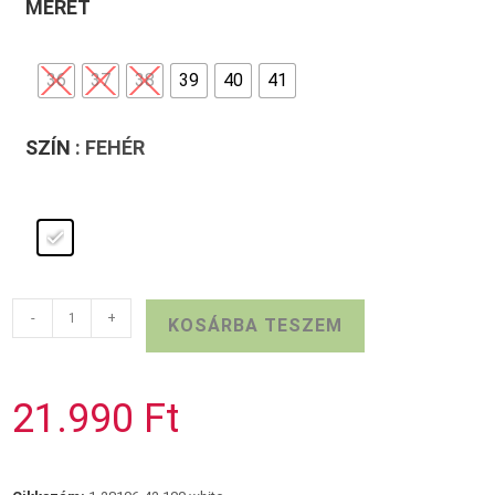
MÉRET
36
37
38
39
40
41
SZÍN
: FEHÉR
Fehér
-
+
KOSÁRBA TESZEM
TAMARIS
szandál
mennyiség
21.990
Ft