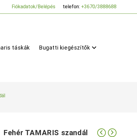
Fiókadatok/Belépés
telefon:
+3670/3888688
aris táskák
Bugatti kiegészítők
dál
Fehér TAMARIS szandál