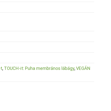
t
,
TOUCH-it: Puha membrános lábágy
,
VEGÁN