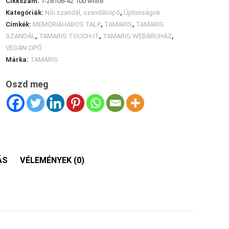
Cikkszám:
1-28106-42 100 white
Kategóriák:
Női szandál, szandálcipő
,
Újdonságok
Címkék:
MEMÓRIAHABOS TALP
,
TAMARIS
,
TAMARIS
SZANDÁL
,
TAMARIS TOUCH-IT
,
TAMARIS WEBÁRUHÁZ
,
VEGÁN CIPŐ
Márka:
TAMARIS
Oszd meg
ÁS
VÉLEMÉNYEK (0)