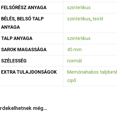
FELSŐRÉSZ ANYAGA
szintetikus
BÉLÉS, BELSŐ TALP
szintetikus
,
textil
ANYAGA
TALP ANYAGA
szintetikus
SAROK MAGASSÁGA
45 mm
SZÉLESSÉG
normál
EXTRA TULAJDONSÁGOK
Memóriahabos talpbeté
cipő
rdekelhetnek még…