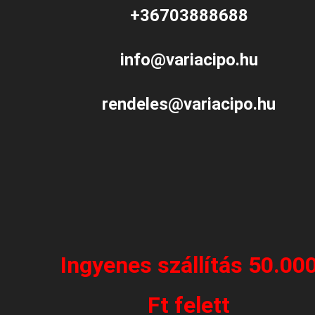
+36703888688
info@variacipo.hu
rendeles@variacipo.hu
Ingyenes szállítás 50.00
Ft felett