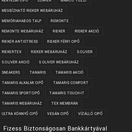
KÉNYELMI CIPŐ
LOAFER
MARCO TOZZI
MEGBÍZHATÓ RIEKER WEBÁRUHÁZ
MEMÓRIAHABOS TALP
REMONTE
REMONTE WEBÁRUHÁZ
RIEKER
RIEKER AKCIÓ
RIEKER ANTISTRESS
RIEKER FÉRFI CIPŐ
RIEKERTEX
RIEKER WEBÁRUHÁZ
S.OLIVER
S.OLIVER AKCIÓ
S.OLIVER WEBÁRUHÁZ
SNEAKERS
TAMARIS
TAMARIS AKCIÓ
TAMARIS ALKALMI CIPŐ
TAMARIS COMFORT
TAMARIS SPORTCIPŐ
TAMARIS TOUCH-IT
TAMARIS WEBÁRUHÁZ
TEX MEMBRÁN
ULTRA KÖNNYŰ CIPŐ
VEGÁN CIPŐ
VÍZÁLLÓ CIPŐ
Fizess Biztonságosan Bankkártyával