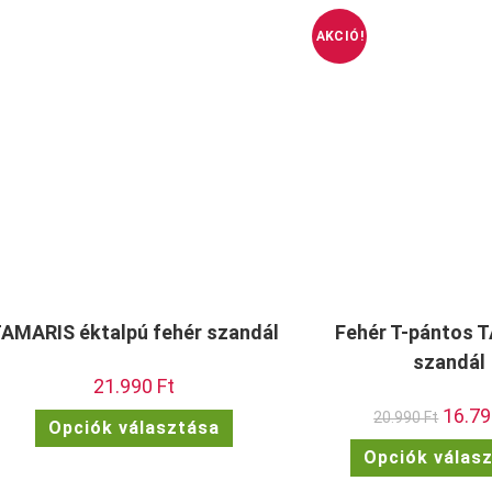
AKCIÓ!
AMARIS éktalpú fehér szandál
Fehér T-pántos 
szandál
21.990
Ft
Origina
16.7
Ennek
20.990
Ft
Opciók választása
price
a
was:
terméknek
Opciók válas
20.990 
több
variációja