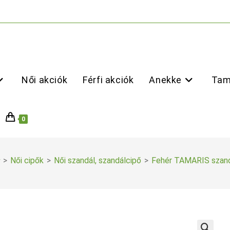
Női akciók
Férfi akciók
Anekke
Tam
0
>
Női cipők
>
Női szandál, szandálcipő
>
Fehér TAMARIS szan