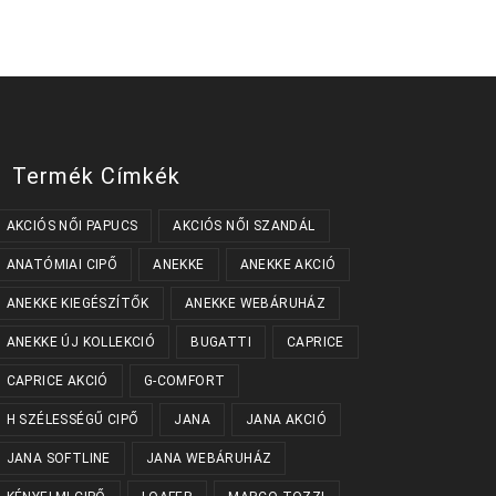
több
van.
variációja
A
van.
változatok
A
a
változatok
termékoldalon
a
választhatók
termékoldalon
ki
választhatók
ki
Termék Címkék
AKCIÓS NŐI PAPUCS
AKCIÓS NŐI SZANDÁL
ANATÓMIAI CIPŐ
ANEKKE
ANEKKE AKCIÓ
ANEKKE KIEGÉSZÍTŐK
ANEKKE WEBÁRUHÁZ
ANEKKE ÚJ KOLLEKCIÓ
BUGATTI
CAPRICE
CAPRICE AKCIÓ
G-COMFORT
H SZÉLESSÉGŰ CIPŐ
JANA
JANA AKCIÓ
JANA SOFTLINE
JANA WEBÁRUHÁZ