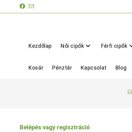
Skip
to
content
Kezdőlap
Női cipők
Férfi cipők
Kosár
Pénztár
Kapcsolat
Blog
Belépés vagy regisztráció