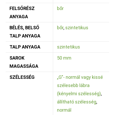
FELSŐRÉSZ
bőr
ANYAGA
BÉLÉS, BELSŐ
bőr
,
szintetikus
TALP ANYAGA
TALP ANYAGA
szintetikus
SAROK
50 mm
MAGASSÁGA
SZÉLESSÉG
„G”- normál vagy kissé
szélesebb lábra
(kényelmi szélesség)
,
állítható szélesség
,
normál