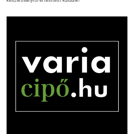
készlethiányról értesítést küldünk!