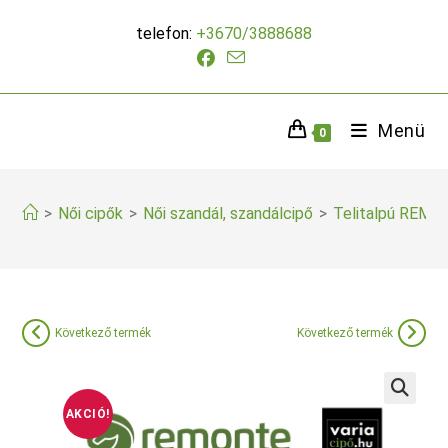
Skip
telefon:
+3670/3888688
to
content
Menü
0
>
Női cipők
>
Női szandál, szandálcipő
>
Telitalpú REMON
Következő termék
Következő termék
AKCIÓ!