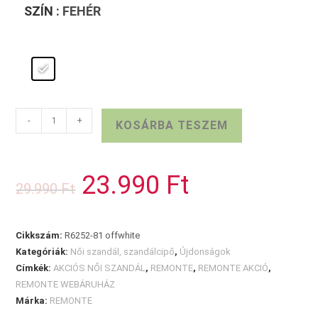
SZÍN
: FEHÉR
Telitalpú
-
+
KOSÁRBA TESZEM
REMONTE
szandál
tépőzárral
23.990
Ft
Original
Current
29.990
Ft
mennyiség
price
price
was:
is:
29.990 Ft.
23.990 Ft.
Cikkszám:
R6252-81 offwhite
Kategóriák:
Női szandál, szandálcipő
,
Újdonságok
Címkék:
AKCIÓS NŐI SZANDÁL
,
REMONTE
,
REMONTE AKCIÓ
,
REMONTE WEBÁRUHÁZ
Márka:
REMONTE