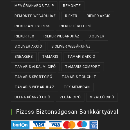
MEMÓRIAHABOS TALP
REMONTE
REMONTE WEBÁRUHÁZ
RIEKER
RIEKER AKCIÓ
RIEKER ANTISTRESS
RIEKER FÉRFI CIPŐ
RIEKERTEX
RIEKER WEBÁRUHÁZ
S.OLIVER
S.OLIVER AKCIÓ
S.OLIVER WEBÁRUHÁZ
SNEAKERS
TAMARIS
TAMARIS AKCIÓ
TAMARIS ALKALMI CIPŐ
TAMARIS COMFORT
TAMARIS SPORTCIPŐ
TAMARIS TOUCH-IT
TAMARIS WEBÁRUHÁZ
TEX MEMBRÁN
ULTRA KÖNNYŰ CIPŐ
VEGÁN CIPŐ
VÍZÁLLÓ CIPŐ
Fizess Biztonságosan Bankkártyával