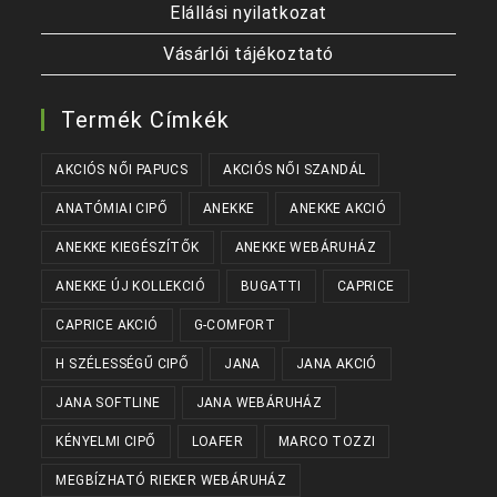
Elállási nyilatkozat
Vásárlói tájékoztató
Termék Címkék
AKCIÓS NŐI PAPUCS
AKCIÓS NŐI SZANDÁL
ANATÓMIAI CIPŐ
ANEKKE
ANEKKE AKCIÓ
ANEKKE KIEGÉSZÍTŐK
ANEKKE WEBÁRUHÁZ
ANEKKE ÚJ KOLLEKCIÓ
BUGATTI
CAPRICE
CAPRICE AKCIÓ
G-COMFORT
H SZÉLESSÉGŰ CIPŐ
JANA
JANA AKCIÓ
JANA SOFTLINE
JANA WEBÁRUHÁZ
KÉNYELMI CIPŐ
LOAFER
MARCO TOZZI
MEGBÍZHATÓ RIEKER WEBÁRUHÁZ