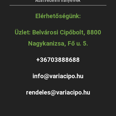
Adatvédelmi irányelvek
Elérhetőségünk:
Üzlet: Belvárosi Cipőbolt, 8800
Nagykanizsa, Fő u. 5.
+36703888688
info@variacipo.hu
rendeles@variacipo.hu