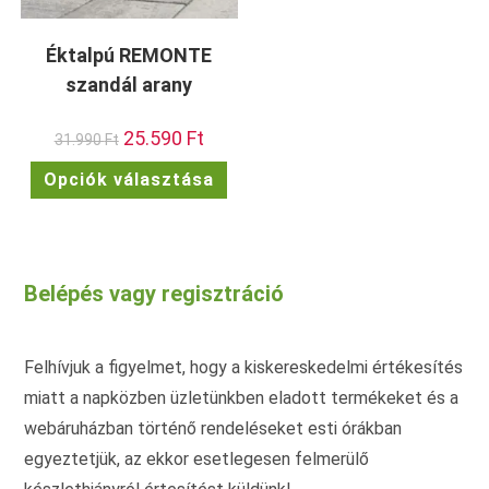
Éktalpú REMONTE
szandál arany
Original
25.590
Ft
Current
31.990
Ft
price
price
was:
is:
Ennek
Opciók választása
31.990 Ft.
25.590 Ft.
a
terméknek
több
variációja
van.
A
változatok
Belépés vagy regisztráció
a
termékoldalon
választhatók
ki
Felhívjuk a figyelmet, hogy a kiskereskedelmi értékesítés
miatt a napközben üzletünkben eladott termékeket és a
webáruházban történő rendeléseket esti órákban
egyeztetjük, az ekkor esetlegesen felmerülő