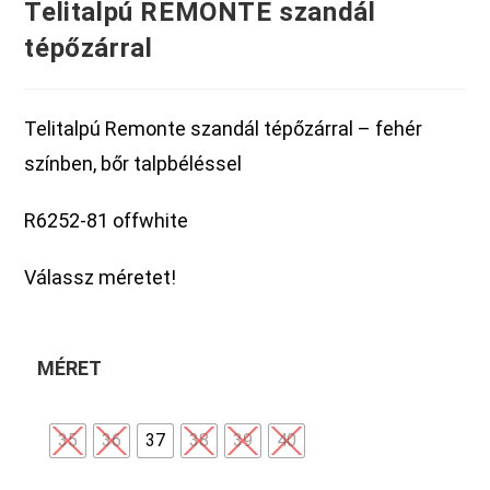
Telitalpú REMONTE szandál
tépőzárral
Telitalpú Remonte szandál tépőzárral – fehér
színben, bőr talpbéléssel
R6252-81 offwhite
Válassz méretet!
MÉRET
35
36
37
38
39
40