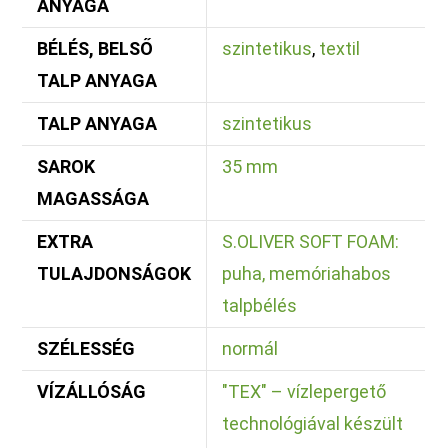
ANYAGA
BÉLÉS, BELSŐ
szintetikus
,
textil
TALP ANYAGA
TALP ANYAGA
szintetikus
SAROK
35 mm
MAGASSÁGA
EXTRA
S.OLIVER SOFT FOAM:
TULAJDONSÁGOK
puha, memóriahabos
talpbélés
SZÉLESSÉG
normál
VÍZÁLLÓSÁG
"TEX" – vízlepergető
technológiával készült