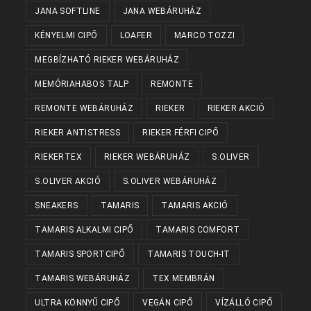
JANA SOFTLINE
JANA WEBÁRUHÁZ
KÉNYELMI CIPŐ
LOAFER
MARCO TOZZI
MEGBÍZHATÓ RIEKER WEBÁRUHÁZ
MEMÓRIAHABOS TALP
REMONTE
REMONTE WEBÁRUHÁZ
RIEKER
RIEKER AKCIÓ
RIEKER ANTISTRESS
RIEKER FÉRFI CIPŐ
RIEKERTEX
RIEKER WEBÁRUHÁZ
S.OLIVER
S.OLIVER AKCIÓ
S.OLIVER WEBÁRUHÁZ
SNEAKERS
TAMARIS
TAMARIS AKCIÓ
TAMARIS ALKALMI CIPŐ
TAMARIS COMFORT
TAMARIS SPORTCIPŐ
TAMARIS TOUCH-IT
TAMARIS WEBÁRUHÁZ
TEX MEMBRÁN
ULTRA KÖNNYŰ CIPŐ
VEGÁN CIPŐ
VÍZÁLLÓ CIPŐ