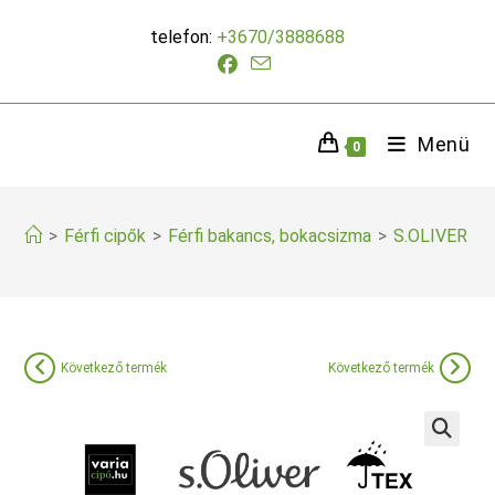
Skip
telefon:
+3670/3888688
to
content
Menü
0
>
Férfi cipők
>
Férfi bakancs, bokacsizma
>
S.OLIVER TE
Következő termék
Következő termék