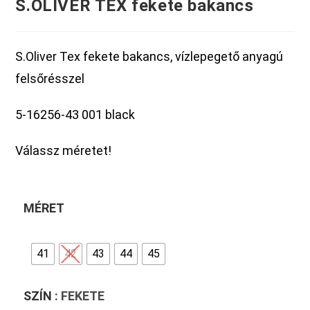
S.OLIVER TEX fekete bakancs
S.Oliver Tex fekete bakancs, vízlepegető anyagú
felsőrésszel
5-16256-43 001 black
Válassz méretet!
MÉRET
41
42
43
44
45
SZÍN
: FEKETE