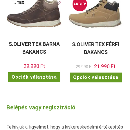
AKCIÓ!
S.OLIVER TEX BARNA
S.OLIVER TEX FÉRFI
BAKANCS
BAKANCS
29.990
Ft
Original
21.990
Ft
Current
29.990
Ft
price
price
was:
is:
Ennek
Enn
Opciók választása
Opciók választása
29.990 Ft.
21.990 F
a
a
terméknek
ter
több
töb
variációja
vari
van.
van.
A
A
változatok
vált
Belépés vagy regisztráció
a
a
termékoldalon
term
választhatók
vála
ki
ki
Felhívjuk a figyelmet, hogy a kiskereskedelmi értékesítés