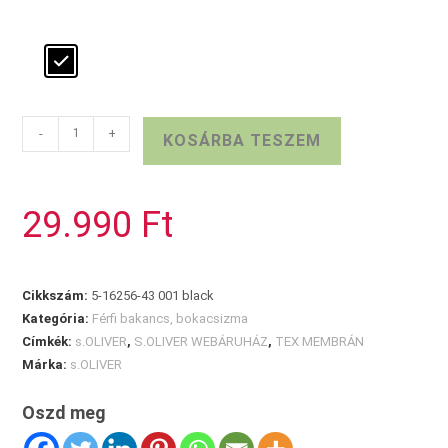
S.OLIVER
-
+
KOSÁRBA TESZEM
TEX
fekete
bakancs
29.990
Ft
mennyiség
Cikkszám:
5-16256-43 001 black
Kategória:
Férfi bakancs, bokacsizma
Címkék:
s.OLIVER
,
S.OLIVER WEBÁRUHÁZ
,
TEX MEMBRÁN
Márka:
s.OLIVER
Oszd meg