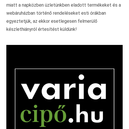
miatt a napközben üzletünkben eladott termékeket és a
webáruházban történő rendeléseket esti órákban
egyeztetjük, az ekkor esetlegesen felmerülő
készlethiányról értesítést küldünk!