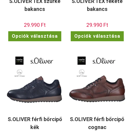
S.OLIVER TEX szürke
S.OLIVER TEX fekete
bakancs
bakancs
29.990
Ft
29.990
Ft
Ennek
Enn
Opciók választása
Opciók választása
a
a
terméknek
ter
több
töb
variációja
vari
van.
van.
A
A
változatok
vált
a
a
termékoldalon
term
választhatók
vála
ki
ki
S.OLIVER férfi bőrcipő
S.OLIVER férfi bőrcipő
kék
cognac