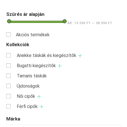
Szűrés ár alapján
ÁR:
13.590 FT
—
38.990 FT
Akciós termékek
Kollekciók
Anekke táskák és kiegészítők
Bugatti kiegészítők
Tamaris táskák
Újdonságok
Női cipők
Férfi cipők
Márka