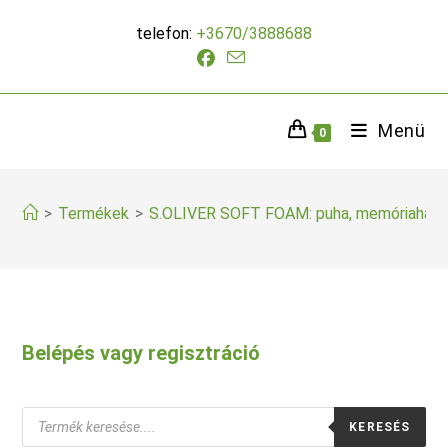
Skip
telefon:
+3670/3888688
to
content
Menü
0
>
Termékek
>
S.OLIVER SOFT FOAM: puha, memóriahabo
Belépés vagy regisztráció
Products
KERESÉS
search