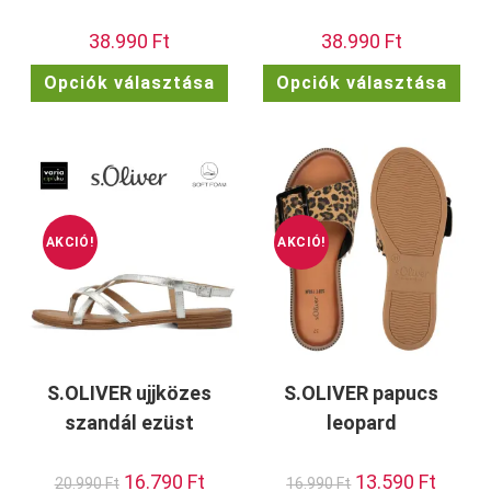
38.990
Ft
38.990
Ft
Ennek
Enn
Opciók választása
Opciók választása
a
a
terméknek
ter
több
töb
variációja
vari
van.
van.
A
A
változatok
vált
a
a
termékoldalon
term
választhatók
vála
ki
ki
AKCIÓ!
AKCIÓ!
S.OLIVER ujjközes
S.OLIVER papucs
szandál ezüst
leopard
Original
16.790
Ft
Current
Original
13.590
Ft
Current
20.990
Ft
16.990
Ft