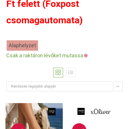
Ft felett (Foxpost
csomagautomata)
Alaphelyzet
Csak a raktáron lévőket mutassa
Rendezés legújabb alapján