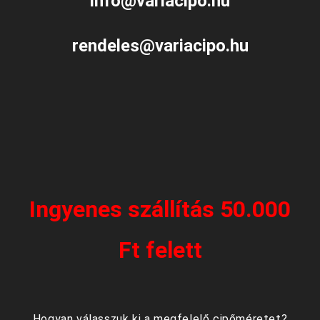
info@variacipo.hu
rendeles@variacipo.hu
Ingyenes szállítás 50.000
Ft felett
Hogyan válasszuk ki a megfelelő cipőméretet?