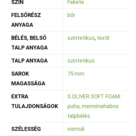
SZÍN
Fekete
FELSŐRÉSZ
bőr
ANYAGA
BÉLÉS, BELSŐ
szintetikus
,
textil
TALP ANYAGA
TALP ANYAGA
szintetikus
SAROK
75 mm
MAGASSÁGA
EXTRA
S.OLIVER SOFT FOAM:
TULAJDONSÁGOK
puha, memóriahabos
talpbélés
SZÉLESSÉG
normál