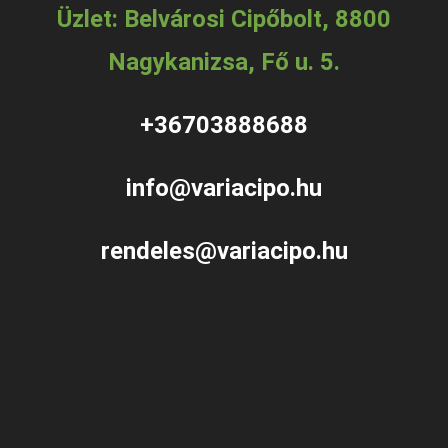
Üzlet: Belvárosi Cipőbolt, 8800
Nagykanizsa, Fő u. 5.
+36703888688
info@variacipo.hu
rendeles@variacipo.hu