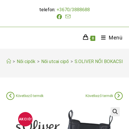
Skip
telefon:
+3670/3888688
to
content
Menü
0
>
Női cipők
>
Női utcai cipő
>
S.OLIVER NŐI BOKACSIZ
Következő termék
Következő termék
AKCIÓ!
🔍