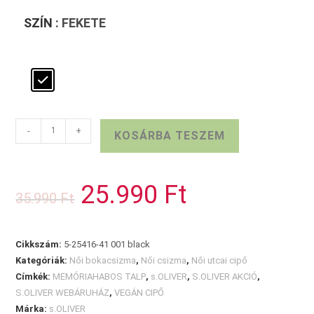
SZÍN
: FEKETE
S.OLIVER
-
+
KOSÁRBA TESZEM
NŐI
BOKACSIZMA
mennyiség
25.990
Ft
Original
Current
35.990
Ft
price
price
was:
is:
35.990 Ft.
25.990 Ft.
Cikkszám:
5-25416-41 001 black
Kategóriák:
Női bokacsizma
,
Női csizma
,
Női utcai cipő
Címkék:
MEMÓRIAHABOS TALP
,
s.OLIVER
,
S.OLIVER AKCIÓ
,
S.OLIVER WEBÁRUHÁZ
,
VEGÁN CIPŐ
Márka:
s.OLIVER