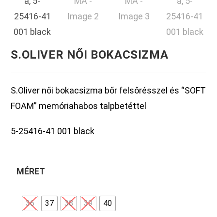
S.OLIVER NŐI BOKACSIZMA
S.Oliver női bokacsizma bőr felsőrésszel és “SOFT
FOAM” memóriahabos talpbetéttel
5-25416-41 001 black
MÉRET
36
37
38
39
40