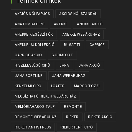
Termék Címkék
AKCIÓS NŐI PAPUCS
AKCIÓS NŐI SZANDÁL
ANATÓMIAI CIPŐ
ANEKKE
ANEKKE AKCIÓ
ANEKKE KIEGÉSZÍTŐK
ANEKKE WEBÁRUHÁZ
ANEKKE ÚJ KOLLEKCIÓ
BUGATTI
CAPRICE
CAPRICE AKCIÓ
G-COMFORT
H SZÉLESSÉGŰ CIPŐ
JANA
JANA AKCIÓ
JANA SOFTLINE
JANA WEBÁRUHÁZ
KÉNYELMI CIPŐ
LOAFER
MARCO TOZZI
MEGBÍZHATÓ RIEKER WEBÁRUHÁZ
MEMÓRIAHABOS TALP
REMONTE
REMONTE WEBÁRUHÁZ
RIEKER
RIEKER AKCIÓ
RIEKER ANTISTRESS
RIEKER FÉRFI CIPŐ