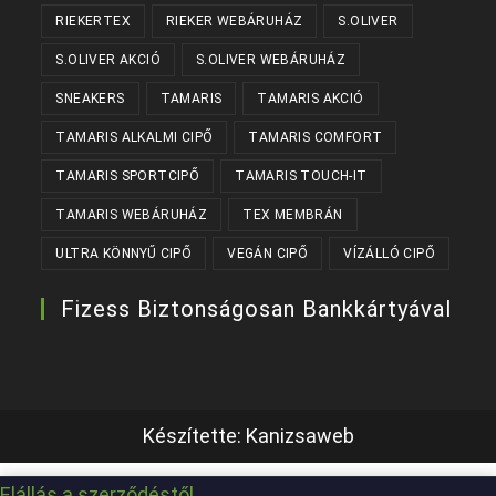
RIEKERTEX
RIEKER WEBÁRUHÁZ
S.OLIVER
S.OLIVER AKCIÓ
S.OLIVER WEBÁRUHÁZ
SNEAKERS
TAMARIS
TAMARIS AKCIÓ
TAMARIS ALKALMI CIPŐ
TAMARIS COMFORT
TAMARIS SPORTCIPŐ
TAMARIS TOUCH-IT
TAMARIS WEBÁRUHÁZ
TEX MEMBRÁN
ULTRA KÖNNYŰ CIPŐ
VEGÁN CIPŐ
VÍZÁLLÓ CIPŐ
Fizess Biztonságosan Bankkártyával
Készítette:
Kanizsaweb
Elállás a szerződéstől