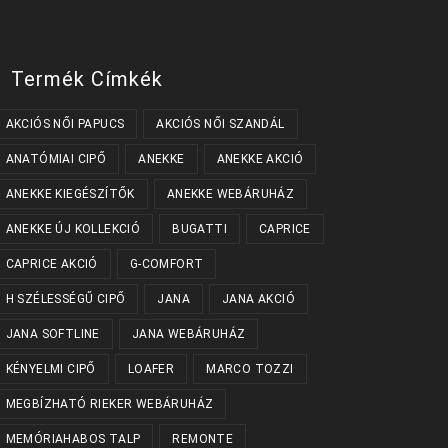
Termék Címkék
AKCIÓS NŐI PAPUCS
AKCIÓS NŐI SZANDÁL
ANATÓMIAI CIPŐ
ANEKKE
ANEKKE AKCIÓ
ANEKKE KIEGÉSZÍTŐK
ANEKKE WEBÁRUHÁZ
ANEKKE ÚJ KOLLEKCIÓ
BUGATTI
CAPRICE
CAPRICE AKCIÓ
G-COMFORT
H SZÉLESSÉGŰ CIPŐ
JANA
JANA AKCIÓ
JANA SOFTLINE
JANA WEBÁRUHÁZ
KÉNYELMI CIPŐ
LOAFER
MARCO TOZZI
MEGBÍZHATÓ RIEKER WEBÁRUHÁZ
MEMÓRIAHABOS TALP
REMONTE