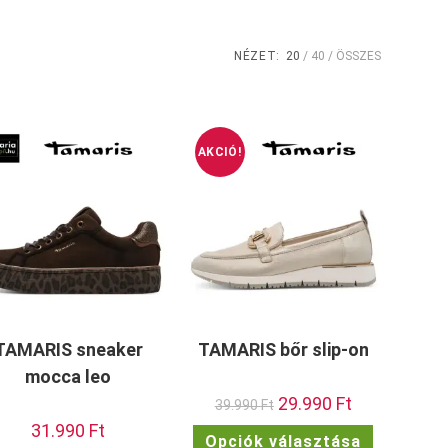
NÉZET:
20
40
ÖSSZES
AKCIÓ!
TAMARIS sneaker
TAMARIS bőr slip-on
mocca leo
Original
29.990
Ft
Current
39.990
Ft
price
price
31.990
Ft
was:
is:
Ennek
Opciók választása
39.990 Ft.
29.990 Ft.
a