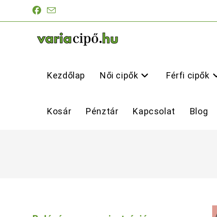
Skip
to
content
Kezdőlap
Női cipők
Férfi cipők
Kosár
Pénztár
Kapcsolat
Blog