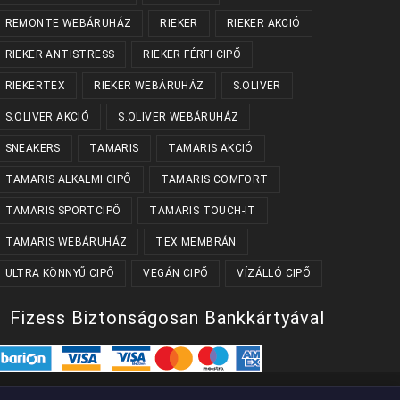
REMONTE WEBÁRUHÁZ
RIEKER
RIEKER AKCIÓ
RIEKER ANTISTRESS
RIEKER FÉRFI CIPŐ
RIEKERTEX
RIEKER WEBÁRUHÁZ
S.OLIVER
S.OLIVER AKCIÓ
S.OLIVER WEBÁRUHÁZ
SNEAKERS
TAMARIS
TAMARIS AKCIÓ
TAMARIS ALKALMI CIPŐ
TAMARIS COMFORT
TAMARIS SPORTCIPŐ
TAMARIS TOUCH-IT
TAMARIS WEBÁRUHÁZ
TEX MEMBRÁN
ULTRA KÖNNYŰ CIPŐ
VEGÁN CIPŐ
VÍZÁLLÓ CIPŐ
Fizess Biztonságosan Bankkártyával