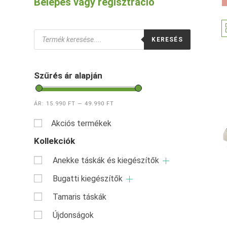
Belépés vagy regisztráció
Products
KERESÉS
search
Szűrés ár alapján
ÁR:
15.990 FT
—
49.990 FT
Akciós termékek
Kollekciók
Anekke táskák és kiegészítők
Bugatti kiegészítők
Tamaris táskák
Újdonságok