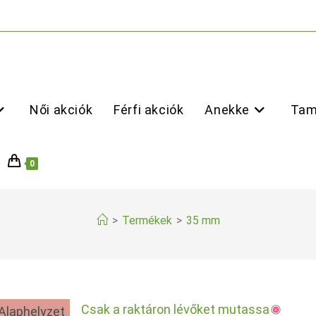
Női akciók
Férfi akciók
Anekke
Tam
0
>
Termékek
>
35 mm
Csak a raktáron lévőket mutassa
Alaphelyzet