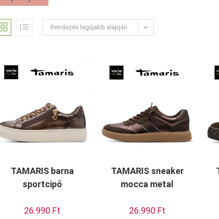
Rendezés legújabb alapján
TAMARIS barna
TAMARIS sneaker
sportcipő
mocca metal
26.990
Ft
26.990
Ft