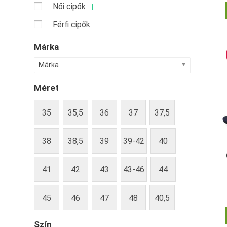
Női cipők
Férfi cipők
Márka
Márka
Méret
35
35,5
36
37
37,5
38
38,5
39
39-42
40
41
42
43
43-46
44
45
46
47
48
40,5
Szín