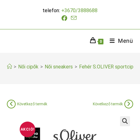
Skip
telefon:
+3670/3888688
to
content
Menü
0
>
Női cipők
>
Női sneakers
>
Fehér S.OLIVER sportcipő
Következő termék
Következő termék
AKCIÓ!
🔍