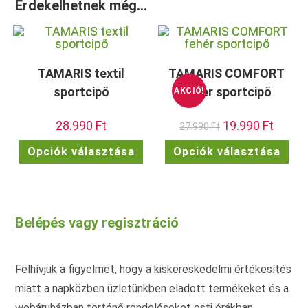
Érdekelhetnek még…
TAMARIS textil
TAMARIS COMFORT
sportcipő
fehér sportcipő
AKCIÓ!
28.990
Ft
Original
19.990
Ft
Current
27.990
Ft
price
price
was:
is:
Ennek
Enn
Opciók választása
Opciók választása
27.990 Ft.
19.990 F
a
a
terméknek
ter
több
töb
variációja
vari
van.
van.
A
A
változatok
vált
Belépés vagy regisztráció
a
a
termékoldalon
term
választhatók
vála
ki
ki
Felhívjuk a figyelmet, hogy a kiskereskedelmi értékesítés
miatt a napközben üzletünkben eladott termékeket és a
webáruházban történő rendeléseket esti órákban