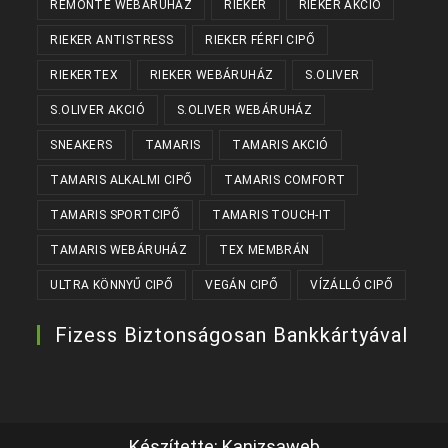
REMONTE WEBÁRUHÁZ
RIEKER
RIEKER AKCIÓ
RIEKER ANTISTRESS
RIEKER FÉRFI CIPŐ
RIEKERTEX
RIEKER WEBÁRUHÁZ
S.OLIVER
S.OLIVER AKCIÓ
S.OLIVER WEBÁRUHÁZ
SNEAKERS
TAMARIS
TAMARIS AKCIÓ
TAMARIS ALKALMI CIPŐ
TAMARIS COMFORT
TAMARIS SPORTCIPŐ
TAMARIS TOUCH-IT
TAMARIS WEBÁRUHÁZ
TEX MEMBRÁN
ULTRA KÖNNYŰ CIPŐ
VEGÁN CIPŐ
VÍZÁLLÓ CIPŐ
Fizess Biztonságosan Bankkártyával
Készítette:
Kanizsaweb