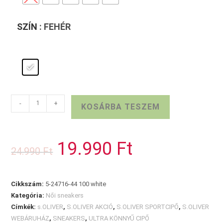
SZÍN
: FEHÉR
Fehér
-
+
KOSÁRBA TESZEM
S.OLIVER
sportcipő
mennyiség
19.990
Ft
Original
Current
24.990
Ft
price
price
was:
is:
24.990 Ft.
19.990 Ft.
Cikkszám:
5-24716-44 100 white
Kategória:
Női sneakers
Címkék:
s.OLIVER
,
S.OLIVER AKCIÓ
,
S.OLIVER SPORTCIPŐ
,
S.OLIVER
WEBÁRUHÁZ
,
SNEAKERS
,
ULTRA KÖNNYŰ CIPŐ