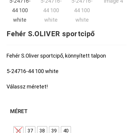
Fehér S.OLIVER sportcipő
Fehér S.Oliver sportcipő, könnyített talpon
5-24716-44 100 white
Válassz méretet!
MÉRET
36
37
38
39
40