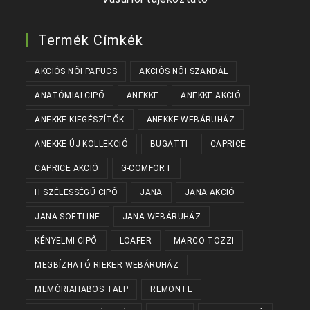
Termék Címkék
AKCIÓS NŐI PAPUCS
AKCIÓS NŐI SZANDÁL
ANATÓMIAI CIPŐ
ANEKKE
ANEKKE AKCIÓ
ANEKKE KIEGÉSZÍTŐK
ANEKKE WEBÁRUHÁZ
ANEKKE ÚJ KOLLEKCIÓ
BUGATTI
CAPRICE
CAPRICE AKCIÓ
G-COMFORT
H SZÉLESSÉGŰ CIPŐ
JANA
JANA AKCIÓ
JANA SOFTLINE
JANA WEBÁRUHÁZ
KÉNYELMI CIPŐ
LOAFER
MARCO TOZZI
MEGBÍZHATÓ RIEKER WEBÁRUHÁZ
MEMÓRIAHABOS TALP
REMONTE