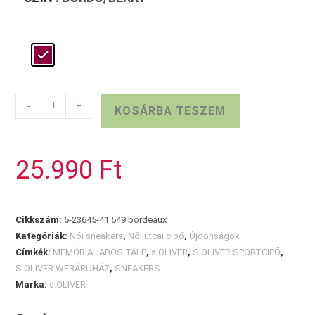
Bordó
-
+
KOSÁRBA TESZEM
S.OLIVER
sneaker
mennyiség
25.990
Ft
Cikkszám:
5-23645-41 549 bordeaux
Kategóriák:
Női sneakers
,
Női utcai cipő
,
Újdonságok
Címkék:
MEMÓRIAHABOS TALP
,
s.OLIVER
,
S.OLIVER SPORTCIPŐ
,
S.OLIVER WEBÁRUHÁZ
,
SNEAKERS
Márka:
s.OLIVER