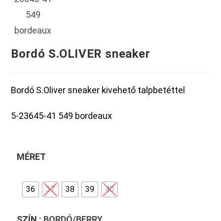
Bordó S.OLIVER sneaker
Bordó S.Oliver sneaker kivehető talpbetéttel
5-23645-41 549 bordeaux
MÉRET
36
37
38
39
40
SZÍN
: BORDÓ/BERRY