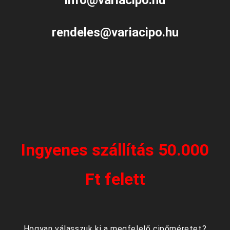
info@variacipo.hu
rendeles@variacipo.hu
Ingyenes szállítás 50.000
Ft felett
Hogyan válasszuk ki a megfelelő cipőméretet?