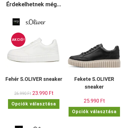
Érdekelhetnek még…
AKCIÓ!
Fehér S.OLIVER sneaker
Fekete S.OLIVER
sneaker
Original
23.990
Ft
Current
26.990
Ft
price
price
25.990
Ft
was:
is:
Ennek
Opciók választása
26.990 Ft.
23.990 Ft.
a
Enn
terméknek
Opciók választása
a
több
ter
variációja
töb
van.
vari
A