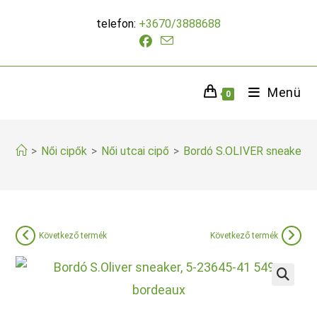
Skip
telefon:
+3670/3888688
to
content
Menü
0
>
Női cipők
>
Női utcai cipő
>
Bordó S.OLIVER sneaker
Következő termék
Következő termék