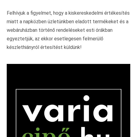
választhatók
ki
Felhívjuk a figyelmet, hogy a kiskereskedelmi értékesítés
miatt a napközben üzletünkben eladott termékeket és a
webáruházban történő rendeléseket esti órákban
egyeztetjük, az ekkor esetlegesen felmerülő
készlethiányról értesítést küldünk!