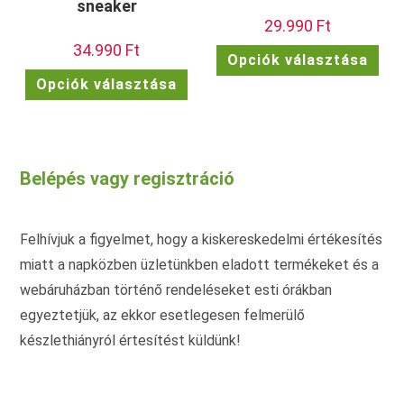
sneaker
29.990
Ft
34.990
Ft
Enn
Opciók választása
a
Ennek
ter
Opciók választása
a
töb
terméknek
vari
több
van.
variációja
A
van.
vált
A
a
változatok
term
Belépés vagy regisztráció
a
vála
termékoldalon
ki
választhatók
ki
Felhívjuk a figyelmet, hogy a kiskereskedelmi értékesítés
miatt a napközben üzletünkben eladott termékeket és a
webáruházban történő rendeléseket esti órákban
egyeztetjük, az ekkor esetlegesen felmerülő
készlethiányról értesítést küldünk!