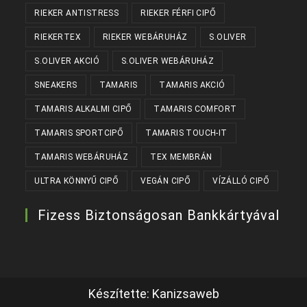
RIEKER ANTISTRESS
RIEKER FÉRFI CIPŐ
RIEKERTEX
RIEKER WEBÁRUHÁZ
S.OLIVER
S.OLIVER AKCIÓ
S.OLIVER WEBÁRUHÁZ
SNEAKERS
TAMARIS
TAMARIS AKCIÓ
TAMARIS ALKALMI CIPŐ
TAMARIS COMFORT
TAMARIS SPORTCIPŐ
TAMARIS TOUCH-IT
TAMARIS WEBÁRUHÁZ
TEX MEMBRÁN
ULTRA KÖNNYŰ CIPŐ
VEGÁN CIPŐ
VÍZÁLLÓ CIPŐ
Fizess Biztonságosan Bankkártyával
Készítette:
Kanizsaweb