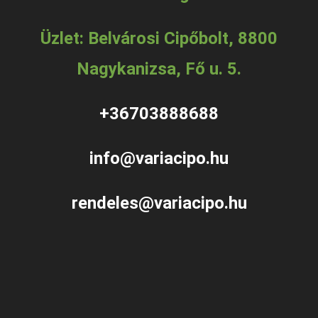
Üzlet: Belvárosi Cipőbolt, 8800
Nagykanizsa, Fő u. 5.
+36703888688
info@variacipo.hu
rendeles@variacipo.hu