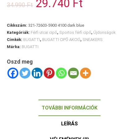
29.740
Ft
34.990
Ft
price
price
was:
is:
34.990 Ft.
29.740 Ft.
Cikkszám:
321-72603-5900 4100 dark blue
Kategóriák:
Férfi utcai cipő
,
Sportos férfi cipő
,
Újdonságok
Címkék:
BUGATTI
,
BUGATTI CIPŐ AKCIÓ
,
SNEAKERS
Márka:
BUGATTI
Oszd meg
TOVÁBBI INFORMÁCIÓK
LEÍRÁS