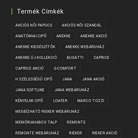
Termék Címkék
AKCIÓS NŐI PAPUCS
AKCIÓS NŐI SZANDÁL
ANATÓMIAI CIPŐ
ANEKKE
ANEKKE AKCIÓ
ANEKKE KIEGÉSZÍTŐK
ANEKKE WEBÁRUHÁZ
ANEKKE ÚJ KOLLEKCIÓ
BUGATTI
CAPRICE
CAPRICE AKCIÓ
G-COMFORT
H SZÉLESSÉGŰ CIPŐ
JANA
JANA AKCIÓ
JANA SOFTLINE
JANA WEBÁRUHÁZ
KÉNYELMI CIPŐ
LOAFER
MARCO TOZZI
MEGBÍZHATÓ RIEKER WEBÁRUHÁZ
MEMÓRIAHABOS TALP
REMONTE
REMONTE WEBÁRUHÁZ
RIEKER
RIEKER AKCIÓ