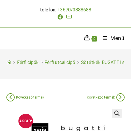
Skip
telefon:
+3670/3888688
to
content
Menü
0
>
Férfi cipők
>
Férfi utcai cipő
>
Sötétkék BUGATTI sne
Következő termék
Következő termék
AKCIÓ!
🔍