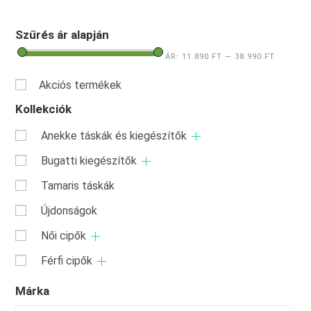
Szűrés ár alapján
ÁR:
11.890 FT
—
38.990 FT
Akciós termékek
Kollekciók
Anekke táskák és kiegészítők
Bugatti kiegészítők
Tamaris táskák
Újdonságok
Női cipők
Férfi cipők
Márka