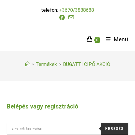
Skip
telefon:
+3670/3888688
to
content
Menü
0
>
Termékek
>
BUGATTI CIPŐ AKCIÓ
Belépés vagy regisztráció
Products
KERESÉS
search