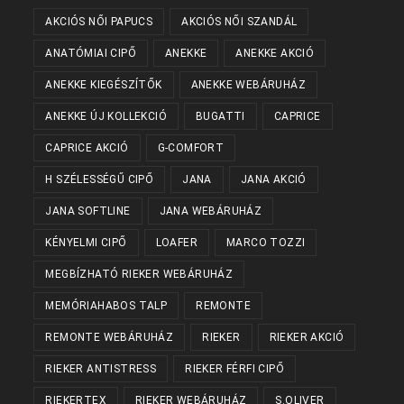
AKCIÓS NŐI PAPUCS
AKCIÓS NŐI SZANDÁL
ANATÓMIAI CIPŐ
ANEKKE
ANEKKE AKCIÓ
ANEKKE KIEGÉSZÍTŐK
ANEKKE WEBÁRUHÁZ
ANEKKE ÚJ KOLLEKCIÓ
BUGATTI
CAPRICE
CAPRICE AKCIÓ
G-COMFORT
H SZÉLESSÉGŰ CIPŐ
JANA
JANA AKCIÓ
JANA SOFTLINE
JANA WEBÁRUHÁZ
KÉNYELMI CIPŐ
LOAFER
MARCO TOZZI
MEGBÍZHATÓ RIEKER WEBÁRUHÁZ
MEMÓRIAHABOS TALP
REMONTE
REMONTE WEBÁRUHÁZ
RIEKER
RIEKER AKCIÓ
RIEKER ANTISTRESS
RIEKER FÉRFI CIPŐ
RIEKERTEX
RIEKER WEBÁRUHÁZ
S.OLIVER