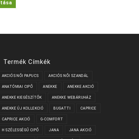
ztása
Ft.
11.890 Ft.
a
terméknek
több
variációja
van.
A
változatok
a
termékoldalon
választhatók
ki
Termék Címkék
AKCIÓS NŐI PAPUCS
AKCIÓS NŐI SZANDÁL
ANATÓMIAI CIPŐ
ANEKKE
ANEKKE AKCIÓ
ANEKKE KIEGÉSZÍTŐK
ANEKKE WEBÁRUHÁZ
ANEKKE ÚJ KOLLEKCIÓ
BUGATTI
CAPRICE
CAPRICE AKCIÓ
G-COMFORT
H SZÉLESSÉGŰ CIPŐ
JANA
JANA AKCIÓ