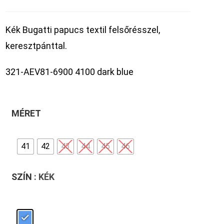
Kék Bugatti papucs textil felsőrésszel,
keresztpánttal.
321-AEV81-6900 4100 dark blue
MÉRET
41
42
43
44
45
46
SZÍN
: KÉK