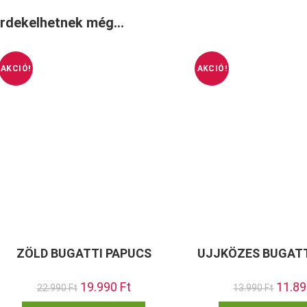
rdekelhetnek még…
AKCIÓ!
AKCIÓ!
ZÖLD BUGATTI PAPUCS
UJJKÖZES BUGATT
Original
19.990
Ft
Current
Origina
11.8
22.990
Ft
13.990
Ft
price
price
price
was:
is:
was:
Ennek