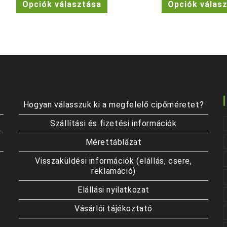
Opciók választása
Opciók válas
22.990 Ft.
19.990 Ft.
13.990 
a
terméknek
több
variációja
van.
A
változatok
a
termékoldalon
választhatók
ki
Hogyan válasszuk ki a megfelelő cipőméretet?
Szállítási és fizetési információk
Mérettáblázat
Visszaküldési információk (elállás, csere,
reklamáció)
Elállási nyilatkozat
Vásárlói tájékoztató