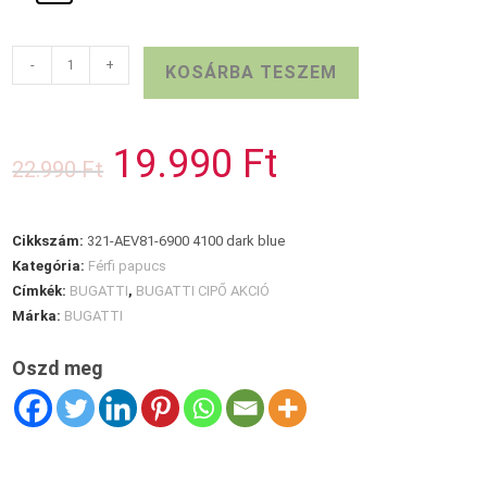
KÉK
-
+
KOSÁRBA TESZEM
BUGATTI
PAPUCS
mennyiség
19.990
Ft
Original
Current
22.990
Ft
price
price
was:
is:
22.990 Ft.
19.990 Ft.
Cikkszám:
321-AEV81-6900 4100 dark blue
Kategória:
Férfi papucs
Címkék:
BUGATTI
,
BUGATTI CIPŐ AKCIÓ
Márka:
BUGATTI
Oszd meg