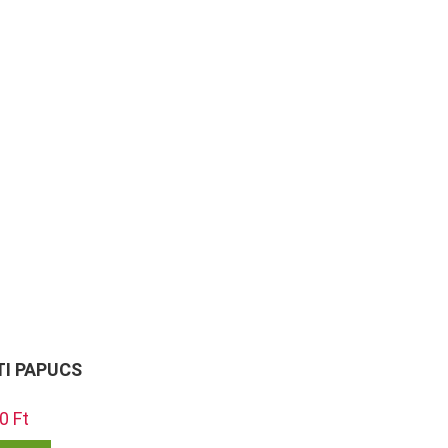
I PAPUCS
l
90
Ft
Current
price
is:
Ennek