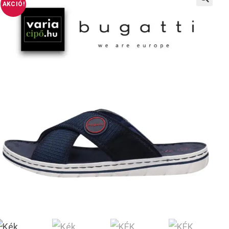
AKCIÓ!
🔍