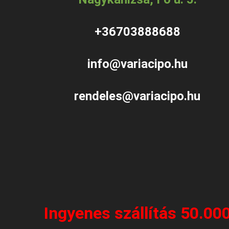
+36703888688
info@variacipo.hu
rendeles@variacipo.hu
Ingyenes szállítás 50.00