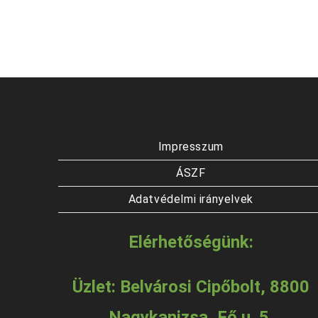
Impresszum
ÁSZF
Adatvédelmi irányelvek
Elérhetőségünk:
Üzlet: Belvárosi Cipőbolt, 8800
Nagykanizsa, Fő u. 5.