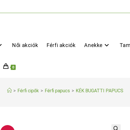
Női akciók
Férfi akciók
Anekke
Tam
0
>
Férfi cipők
>
Férfi papucs
>
KÉK BUGATTI PAPUCS