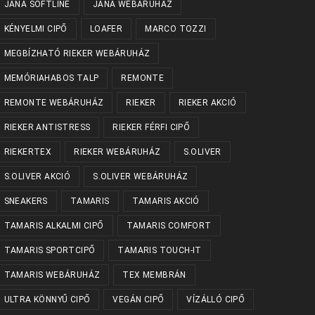
JANA SOFTLINE
JANA WEBÁRUHÁZ
KÉNYELMI CIPŐ
LOAFER
MARCO TOZZI
MEGBÍZHATÓ RIEKER WEBÁRUHÁZ
MEMÓRIAHABOS TALP
REMONTE
REMONTE WEBÁRUHÁZ
RIEKER
RIEKER AKCIÓ
RIEKER ANTISTRESS
RIEKER FÉRFI CIPŐ
RIEKERTEX
RIEKER WEBÁRUHÁZ
S.OLIVER
S.OLIVER AKCIÓ
S.OLIVER WEBÁRUHÁZ
SNEAKERS
TAMARIS
TAMARIS AKCIÓ
TAMARIS ALKALMI CIPŐ
TAMARIS COMFORT
TAMARIS SPORTCIPŐ
TAMARIS TOUCH-IT
TAMARIS WEBÁRUHÁZ
TEX MEMBRÁN
ULTRA KÖNNYŰ CIPŐ
VEGÁN CIPŐ
VÍZÁLLÓ CIPŐ