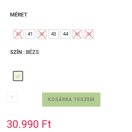
MÉRET
40
41
42
43
44
45
46
SZÍN
: BÉZS
Bézs
KOSÁRBA TESZEM
BUGATTI
sneaker
mennyiség
30.990
Ft