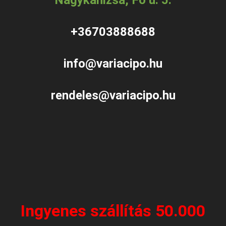
Nagykanizsa, Fő u. 5.
+36703888688
info@variacipo.hu
rendeles@variacipo.hu
Ingyenes szállítás 50.000