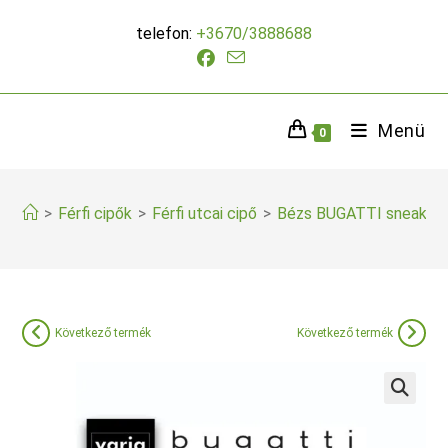
Skip
telefon:
+3670/3888688
to
content
Menü
0
>
Férfi cipők
>
Férfi utcai cipő
>
Bézs BUGATTI sneaker
Következő termék
Következő termék
🔍