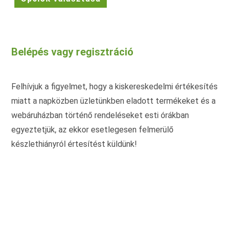
a
terméknek
több
variációja
van.
A
változatok
Belépés vagy regisztráció
a
termékoldalon
választhatók
ki
Felhívjuk a figyelmet, hogy a kiskereskedelmi értékesítés
miatt a napközben üzletünkben eladott termékeket és a
webáruházban történő rendeléseket esti órákban
egyeztetjük, az ekkor esetlegesen felmerülő
készlethiányról értesítést küldünk!