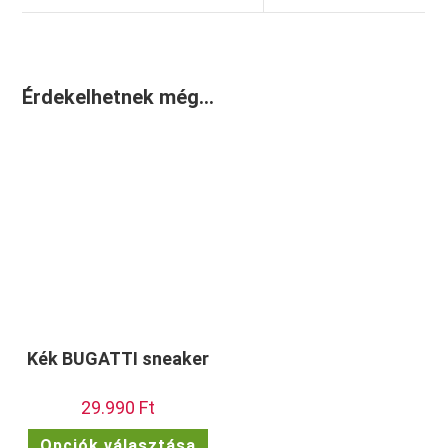
Érdekelhetnek még…
Kék BUGATTI sneaker
29.990
Ft
Ennek
Opciók választása