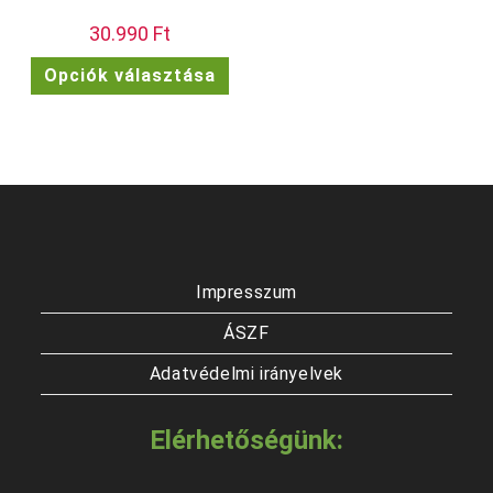
30.990
Ft
Ennek
Opciók választása
a
terméknek
több
variációja
van.
A
változatok
a
termékoldalon
választhatók
ki
Impresszum
ÁSZF
Adatvédelmi irányelvek
Elérhetőségünk: