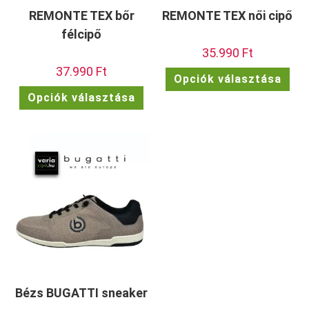
REMONTE TEX bőr
REMONTE TEX női cipő
félcipő
35.990
Ft
37.990
Ft
Enn
Opciók választása
a
Ennek
ter
Opciók választása
a
töb
terméknek
vari
több
van.
variációja
A
van.
vált
A
a
változatok
term
a
vála
termékoldalon
ki
választhatók
ki
Bézs BUGATTI sneaker