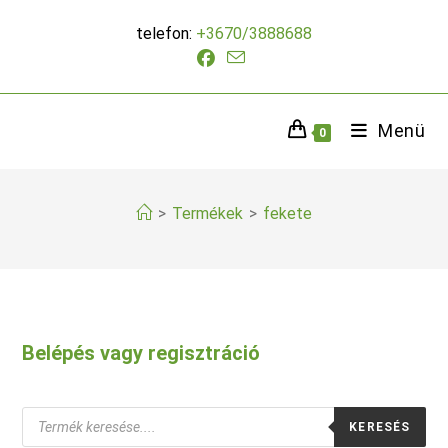
Skip
telefon:
+3670/3888688
to
content
Menü
0
>
Termékek
>
fekete
Belépés vagy regisztráció
Products
KERESÉS
search