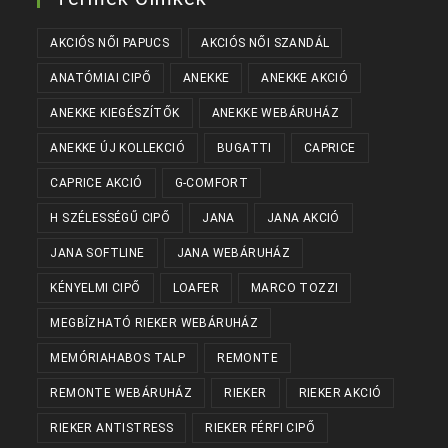
AKCIÓS NŐI PAPUCS
AKCIÓS NŐI SZANDÁL
ANATÓMIAI CIPŐ
ANEKKE
ANEKKE AKCIÓ
ANEKKE KIEGÉSZÍTŐK
ANEKKE WEBÁRUHÁZ
ANEKKE ÚJ KOLLEKCIÓ
BUGATTI
CAPRICE
CAPRICE AKCIÓ
G-COMFORT
H SZÉLESSÉGŰ CIPŐ
JANA
JANA AKCIÓ
JANA SOFTLINE
JANA WEBÁRUHÁZ
KÉNYELMI CIPŐ
LOAFER
MARCO TOZZI
MEGBÍZHATÓ RIEKER WEBÁRUHÁZ
MEMÓRIAHABOS TALP
REMONTE
REMONTE WEBÁRUHÁZ
RIEKER
RIEKER AKCIÓ
RIEKER ANTISTRESS
RIEKER FÉRFI CIPŐ