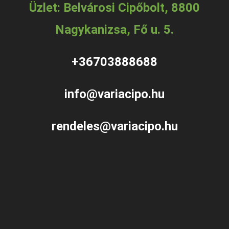
Üzlet: Belvárosi Cipőbolt, 8800
Nagykanizsa, Fő u. 5.
+36703888688
info@variacipo.hu
rendeles@variacipo.hu