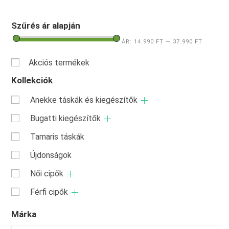
Szűrés ár alapján
ÁR:
14.990 FT
—
37.990 FT
Akciós termékek
Kollekciók
Anekke táskák és kiegészítők
Bugatti kiegészítők
Tamaris táskák
Újdonságok
Női cipők
Férfi cipők
Márka