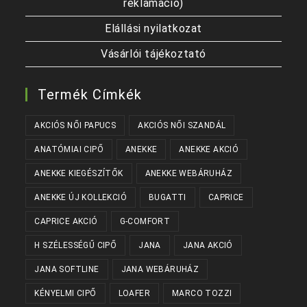
reklamáció)
Elállási nyilatkozat
Vásárlói tájékoztató
Termék Címkék
AKCIÓS NŐI PAPUCS
AKCIÓS NŐI SZANDÁL
ANATÓMIAI CIPŐ
ANEKKE
ANEKKE AKCIÓ
ANEKKE KIEGÉSZÍTŐK
ANEKKE WEBÁRUHÁZ
ANEKKE ÚJ KOLLEKCIÓ
BUGATTI
CAPRICE
CAPRICE AKCIÓ
G-COMFORT
H SZÉLESSÉGŰ CIPŐ
JANA
JANA AKCIÓ
JANA SOFTLINE
JANA WEBÁRUHÁZ
KÉNYELMI CIPŐ
LOAFER
MARCO TOZZI