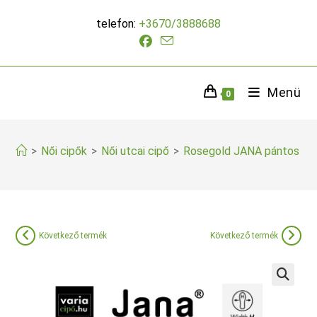
Skip
telefon:
+3670/3888688
to
content
Menü
0
>
Női cipők
>
Női utcai cipő
>
Rosegold JANA pántos sli
Következő termék
Következő termék