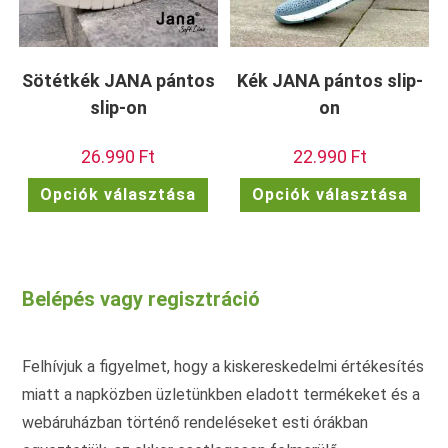
Sötétkék JANA pántos
Kék JANA pántos slip-
slip-on
on
26.990
Ft
22.990
Ft
Ennek
Enn
Opciók választása
Opciók választása
a
a
terméknek
ter
több
töb
variációja
vari
van.
van.
A
A
változatok
vált
Belépés vagy regisztráció
a
a
termékoldalon
term
választhatók
vála
ki
ki
Felhívjuk a figyelmet, hogy a kiskereskedelmi értékesítés
miatt a napközben üzletünkben eladott termékeket és a
webáruházban történő rendeléseket esti órákban