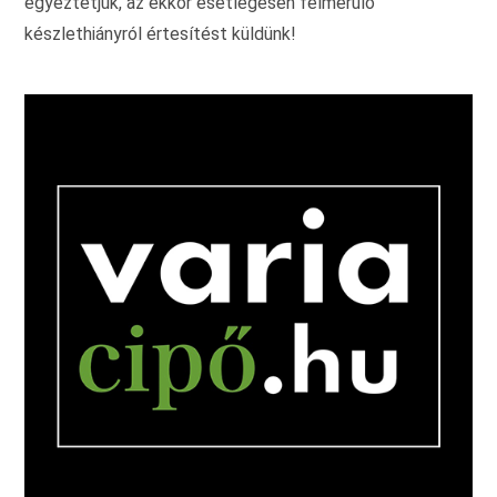
egyeztetjük, az ekkor esetlegesen felmerülő
készlethiányról értesítést küldünk!