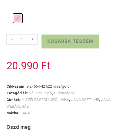
Rosegold
-
+
KOSÁRBA TESZEM
JANA
pántos
slip-
20.990
Ft
on
mennyiség
Cikkszám:
8-24664-42 522 rose/gold
Kategóriák:
Női utcai cipő
,
Újdonságok
Címkék:
H SZÉLESSÉGŰ CIPŐ
,
JANA
,
JANA SOFTLINE
,
JANA
WEBÁRUHÁZ
Márka:
JANA
Oszd meg