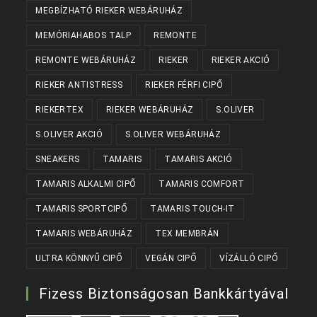
MEGBÍZHATÓ RIEKER WEBÁRUHÁZ
MEMÓRIAHABOS TALP
REMONTE
REMONTE WEBÁRUHÁZ
RIEKER
RIEKER AKCIÓ
RIEKER ANTISTRESS
RIEKER FÉRFI CIPŐ
RIEKERTEX
RIEKER WEBÁRUHÁZ
S.OLIVER
S.OLIVER AKCIÓ
S.OLIVER WEBÁRUHÁZ
SNEAKERS
TAMARIS
TAMARIS AKCIÓ
TAMARIS ALKALMI CIPŐ
TAMARIS COMFORT
TAMARIS SPORTCIPŐ
TAMARIS TOUCH-IT
TAMARIS WEBÁRUHÁZ
TEX MEMBRÁN
ULTRA KÖNNYŰ CIPŐ
VEGÁN CIPŐ
VÍZÁLLÓ CIPŐ
Fizess Biztonságosan Bankkártyával