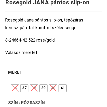
Rosegold JANA pántos slip-on
Rosegold Jana pántos slip-on, tépőzáras
keresztpánttal, komfort szélességgel.
8-24664-42 522 rose/gold
Válassz méretet!
MÉRET
36
37
38
39
40
41
SZÍN
: RÓZSASZÍN