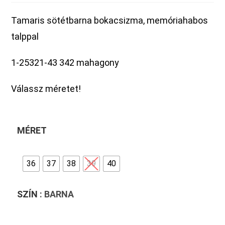
Tamaris sötétbarna bokacsizma, memóriahabos
talppal
1-25321-43 342 mahagony
Válassz méretet!
MÉRET
36
37
38
39
40
SZÍN
: BARNA