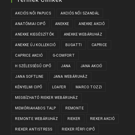
AKCIÓS NŐI PAPUCS
AKCIÓS NŐI SZANDÁL
ANATÓMIAI CIPŐ
ANEKKE
ANEKKE AKCIÓ
ANEKKE KIEGÉSZÍTŐK
ANEKKE WEBÁRUHÁZ
ANEKKE ÚJ KOLLEKCIÓ
BUGATTI
CAPRICE
CAPRICE AKCIÓ
G-COMFORT
H SZÉLESSÉGŰ CIPŐ
JANA
JANA AKCIÓ
JANA SOFTLINE
JANA WEBÁRUHÁZ
KÉNYELMI CIPŐ
LOAFER
MARCO TOZZI
MEGBÍZHATÓ RIEKER WEBÁRUHÁZ
MEMÓRIAHABOS TALP
REMONTE
REMONTE WEBÁRUHÁZ
RIEKER
RIEKER AKCIÓ
RIEKER ANTISTRESS
RIEKER FÉRFI CIPŐ