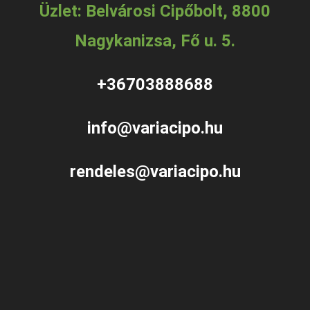
Üzlet: Belvárosi Cipőbolt, 8800
Nagykanizsa, Fő u. 5.
+36703888688
info@variacipo.hu
rendeles@variacipo.hu