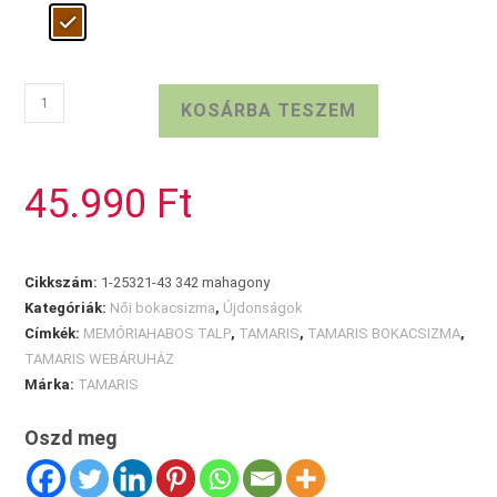
TAMARIS
KOSÁRBA TESZEM
sötétbarna
bokacsizma
mennyiség
45.990
Ft
Cikkszám:
1-25321-43 342 mahagony
Kategóriák:
Női bokacsizma
,
Újdonságok
Címkék:
MEMÓRIAHABOS TALP
,
TAMARIS
,
TAMARIS BOKACSIZMA
,
TAMARIS WEBÁRUHÁZ
Márka:
TAMARIS
Oszd meg