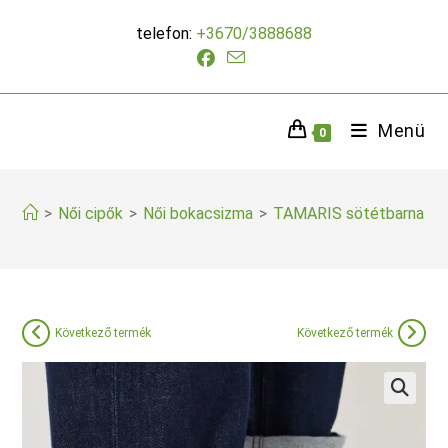
Skip
telefon:
+3670/3888688
to
content
Menü
0
>
Női cipők
>
Női bokacsizma
>
TAMARIS sötétbarna bo
Következő termék
Következő termék
🔍