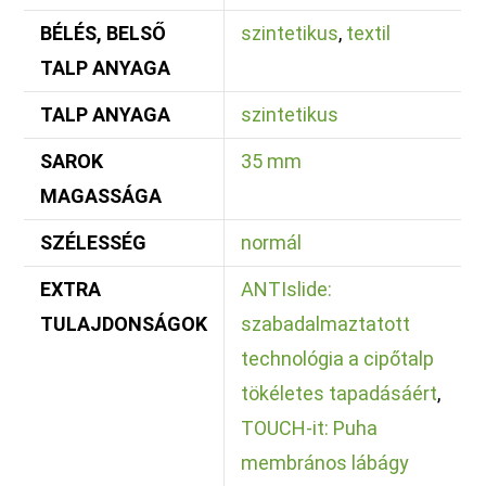
BÉLÉS, BELSŐ
szintetikus
,
textil
TALP ANYAGA
TALP ANYAGA
szintetikus
SAROK
35 mm
MAGASSÁGA
SZÉLESSÉG
normál
EXTRA
ANTIslide:
TULAJDONSÁGOK
szabadalmaztatott
technológia a cipőtalp
tökéletes tapadásáért
,
TOUCH-it: Puha
membrános lábágy