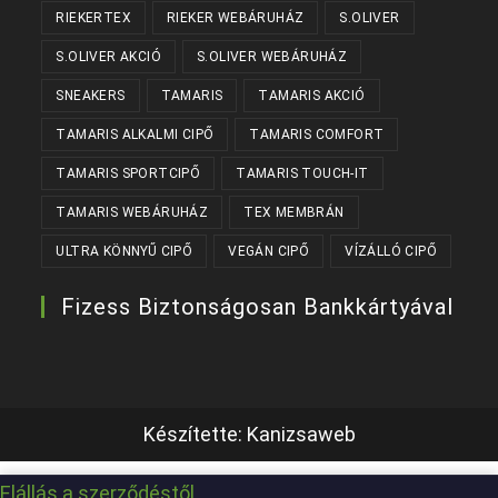
RIEKERTEX
RIEKER WEBÁRUHÁZ
S.OLIVER
S.OLIVER AKCIÓ
S.OLIVER WEBÁRUHÁZ
SNEAKERS
TAMARIS
TAMARIS AKCIÓ
TAMARIS ALKALMI CIPŐ
TAMARIS COMFORT
TAMARIS SPORTCIPŐ
TAMARIS TOUCH-IT
TAMARIS WEBÁRUHÁZ
TEX MEMBRÁN
ULTRA KÖNNYŰ CIPŐ
VEGÁN CIPŐ
VÍZÁLLÓ CIPŐ
Fizess Biztonságosan Bankkártyával
Készítette:
Kanizsaweb
Elállás a szerződéstől