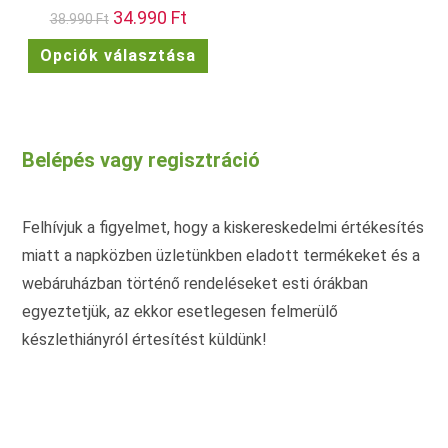
Original
34.990
Ft
Current
38.990
Ft
price
price
was:
is:
Ennek
Opciók választása
38.990 Ft.
34.990 Ft.
a
terméknek
több
variációja
van.
A
változatok
Belépés vagy regisztráció
a
termékoldalon
választhatók
ki
Felhívjuk a figyelmet, hogy a kiskereskedelmi értékesítés
miatt a napközben üzletünkben eladott termékeket és a
webáruházban történő rendeléseket esti órákban
egyeztetjük, az ekkor esetlegesen felmerülő
készlethiányról értesítést küldünk!