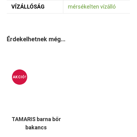
VÍZÁLLÓSÁG
mérsékelten vízálló
Érdekelhetnek még…
AKCIÓ!
TAMARIS barna bőr
bakancs