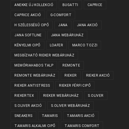
ANEKKE ÚJ KOLLEKCIÓ
BUGATTI
CAPRICE
CAPRICE AKCIÓ
G-COMFORT
H SZÉLESSÉGŰ CIPŐ
JANA
JANA AKCIÓ
JANA SOFTLINE
JANA WEBÁRUHÁZ
KÉNYELMI CIPŐ
LOAFER
MARCO TOZZI
MEGBÍZHATÓ RIEKER WEBÁRUHÁZ
MEMÓRIAHABOS TALP
REMONTE
REMONTE WEBÁRUHÁZ
RIEKER
RIEKER AKCIÓ
RIEKER ANTISTRESS
RIEKER FÉRFI CIPŐ
RIEKERTEX
RIEKER WEBÁRUHÁZ
S.OLIVER
S.OLIVER AKCIÓ
S.OLIVER WEBÁRUHÁZ
SNEAKERS
TAMARIS
TAMARIS AKCIÓ
TAMARIS ALKALMI CIPŐ
TAMARIS COMFORT