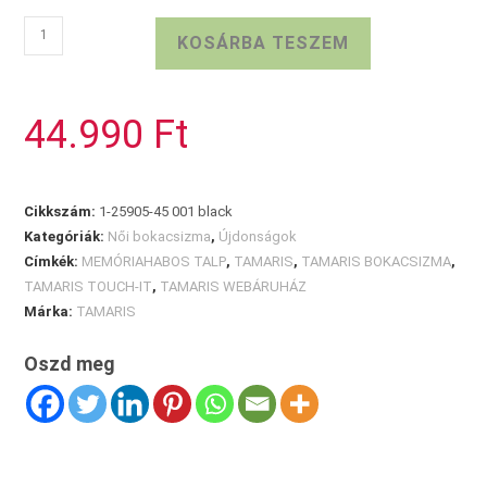
TAMARIS
KOSÁRBA TESZEM
női
bokacsizma
fekete
44.990
Ft
mennyiség
Cikkszám:
1-25905-45 001 black
Kategóriák:
Női bokacsizma
,
Újdonságok
Címkék:
MEMÓRIAHABOS TALP
,
TAMARIS
,
TAMARIS BOKACSIZMA
,
TAMARIS TOUCH-IT
,
TAMARIS WEBÁRUHÁZ
Márka:
TAMARIS
Oszd meg