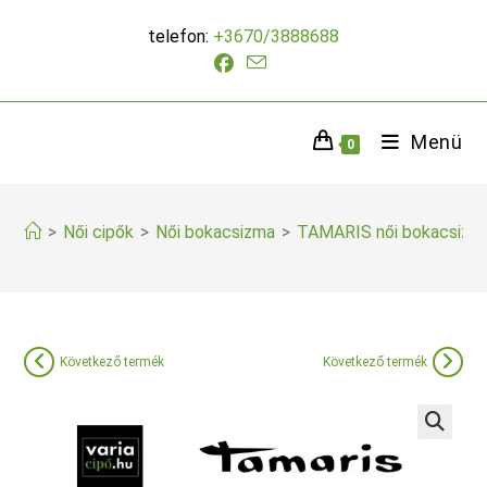
Skip
telefon:
+3670/3888688
to
content
Menü
0
>
Női cipők
>
Női bokacsizma
>
TAMARIS női bokacsizm
Következő termék
Következő termék
🔍