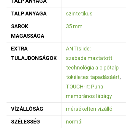
TALP ANYAGA
TALP ANYAGA
szintetikus
SAROK
35 mm
MAGASSÁGA
EXTRA
ANTIslide:
TULAJDONSÁGOK
szabadalmaztatott
technológia a cipőtalp
tökéletes tapadásáért
,
TOUCH-it: Puha
membrános lábágy
VÍZÁLLÓSÁG
mérsékelten vízálló
SZÉLESSÉG
normál