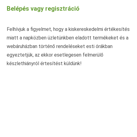
változatok
Belépés vagy regisztráció
a
termékoldalon
választhatók
ki
Felhívjuk a figyelmet, hogy a kiskereskedelmi értékesítés
miatt a napközben üzletünkben eladott termékeket és a
webáruházban történő rendeléseket esti órákban
egyeztetjük, az ekkor esetlegesen felmerülő
készlethiányról értesítést küldünk!