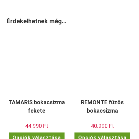
Érdekelhetnek még…
TAMARIS bokacsizma
REMONTE fűzős
fekete
bokacsizma
44.990
Ft
40.990
Ft
Ennek
Enn
Opciók választása
Opciók választása
a
a