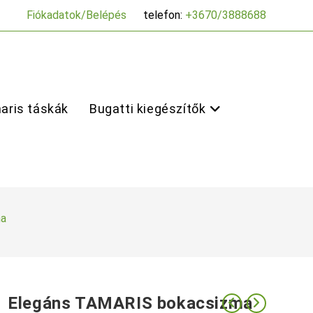
Fiókadatok/Belépés
telefon:
+3670/3888688
aris táskák
Bugatti kiegészítők
ma
Elegáns TAMARIS bokacsizma