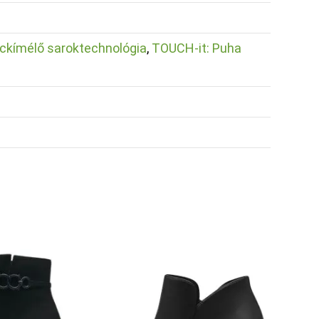
nckímélő saroktechnológia
,
TOUCH-it: Puha