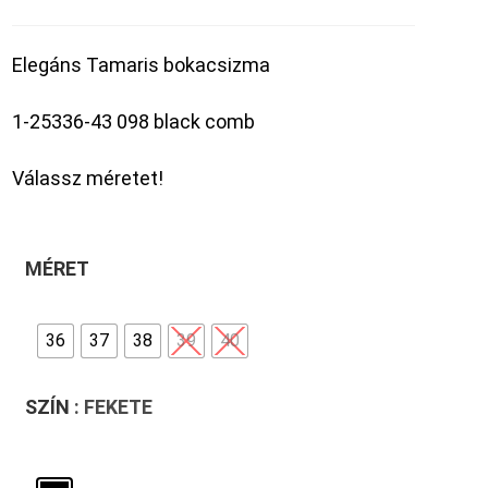
Elegáns Tamaris bokacsizma
1-25336-43 098 black comb
Válassz méretet!
MÉRET
36
37
38
39
40
SZÍN
: FEKETE