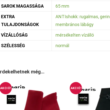
SAROK MAGASSÁGA
65 mm
EXTRA
ANTIshokk: rugalmas, geri
TULAJDONSÁGOK
membrános lábágy
VÍZÁLLÓSÁG
mérsékelten vízálló
SZÉLESSÉG
normál
rdekelhetnek még…
AKCIÓ!
AKCIÓ!