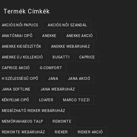
Termék Címkék
AKCIÓS NŐI PAPUCS
AKCIÓS NŐI SZANDÁL
ANATÓMIAI CIPŐ
ANEKKE
ANEKKE AKCIÓ
ANEKKE KIEGÉSZÍTŐK
ANEKKE WEBÁRUHÁZ
ANEKKE ÚJ KOLLEKCIÓ
BUGATTI
CAPRICE
CAPRICE AKCIÓ
G-COMFORT
H SZÉLESSÉGŰ CIPŐ
JANA
JANA AKCIÓ
JANA SOFTLINE
JANA WEBÁRUHÁZ
KÉNYELMI CIPŐ
LOAFER
MARCO TOZZI
MEGBÍZHATÓ RIEKER WEBÁRUHÁZ
MEMÓRIAHABOS TALP
REMONTE
REMONTE WEBÁRUHÁZ
RIEKER
RIEKER AKCIÓ