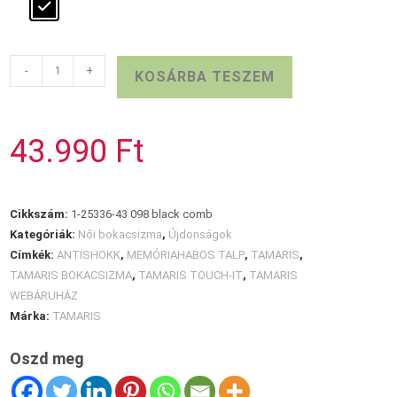
Elegáns
-
+
KOSÁRBA TESZEM
TAMARIS
bokacsizma
mennyiség
43.990
Ft
Cikkszám:
1-25336-43 098 black comb
Kategóriák:
Női bokacsizma
,
Újdonságok
Címkék:
ANTISHOKK
,
MEMÓRIAHABOS TALP
,
TAMARIS
,
TAMARIS BOKACSIZMA
,
TAMARIS TOUCH-IT
,
TAMARIS
WEBÁRUHÁZ
Márka:
TAMARIS
Oszd meg