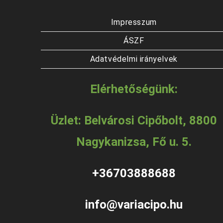
Impresszum
ÁSZF
Adatvédelmi irányelvek
Elérhetőségünk:
Üzlet: Belvárosi Cipőbolt, 8800
Nagykanizsa, Fő u. 5.
+36703888688
info@variacipo.hu