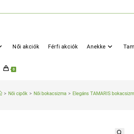
Női akciók
Férfi akciók
Anekke
Tam
0
>
Női cipők
>
Női bokacsizma
>
Elegáns TAMARIS bokacsiz