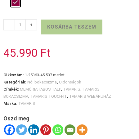
TAMARIS
-
+
KOSÁRBA TESZEM
bordó
bokacsizma
mennyiség
45.990
Ft
Cikkszám:
1-25363-45 537 merlot
Kategóriák:
Női bokacsizma
,
Újdonságok
Címkék:
MEMÓRIAHABOS TALP
,
TAMARIS
,
TAMARIS
BOKACSIZMA
,
TAMARIS TOUCH-IT
,
TAMARIS WEBÁRUHÁZ
Márka:
TAMARIS
Oszd meg