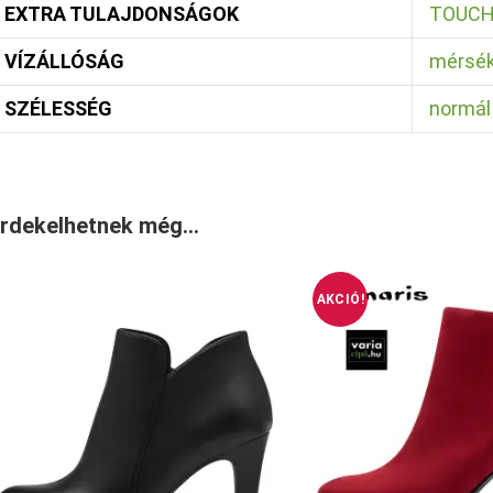
EXTRA TULAJDONSÁGOK
TOUCH-
VÍZÁLLÓSÁG
mérséke
SZÉLESSÉG
normál
rdekelhetnek még…
AKCIÓ!