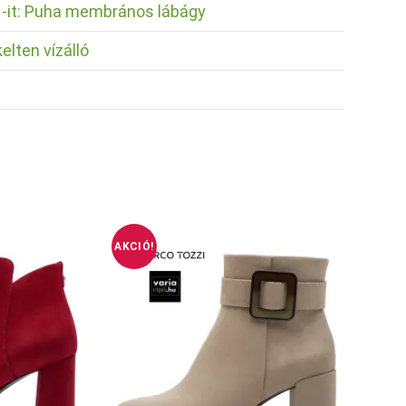
it: Puha membrános lábágy
lten vízálló
AKCIÓ!