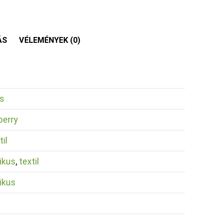
ÁS
VÉLEMÉNYEK (0)
s
berry
til
ikus
,
textil
ikus