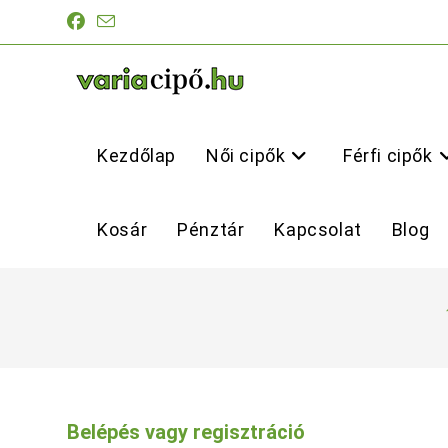
Skip
to
content
Kezdőlap
Női cipők
Férfi cipők
Kosár
Pénztár
Kapcsolat
Blog
Belépés vagy regisztráció