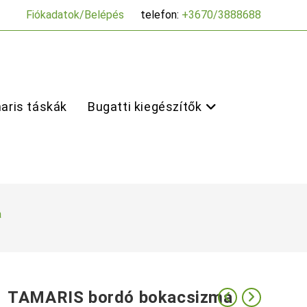
Fiókadatok/Belépés
telefon:
+3670/3888688
aris táskák
Bugatti kiegészítők
a
TAMARIS bordó bokacsizma