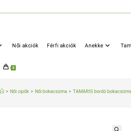
Női akciók
Férfi akciók
Anekke
Tam
0
>
Női cipők
>
Női bokacsizma
>
TAMARIS bordó bokacsizm