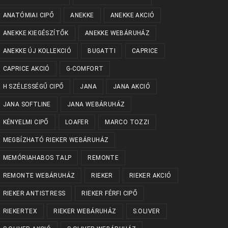
ANATÓMIAI CIPŐ
ANEKKE
ANEKKE AKCIÓ
ANEKKE KIEGÉSZÍTŐK
ANEKKE WEBÁRUHÁZ
ANEKKE ÚJ KOLLEKCIÓ
BUGATTI
CAPRICE
CAPRICE AKCIÓ
G-COMFORT
H SZÉLESSÉGŰ CIPŐ
JANA
JANA AKCIÓ
JANA SOFTLINE
JANA WEBÁRUHÁZ
KÉNYELMI CIPŐ
LOAFER
MARCO TOZZI
MEGBÍZHATÓ RIEKER WEBÁRUHÁZ
MEMÓRIAHABOS TALP
REMONTE
REMONTE WEBÁRUHÁZ
RIEKER
RIEKER AKCIÓ
RIEKER ANTISTRESS
RIEKER FÉRFI CIPŐ
RIEKERTEX
RIEKER WEBÁRUHÁZ
S.OLIVER