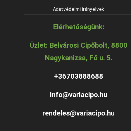
Adatvédelmi irányelvek
Elérhetőségünk:
Üzlet: Belvárosi Cipőbolt, 8800
Nagykanizsa, Fő u. 5.
+36703888688
info@variacipo.hu
rendeles@variacipo.hu