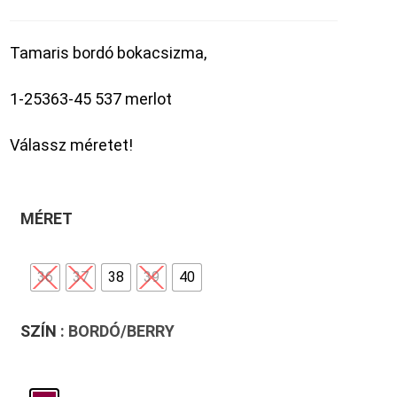
Tamaris bordó bokacsizma,
1-25363-45 537 merlot
Válassz méretet!
MÉRET
36
37
38
39
40
SZÍN
: BORDÓ/BERRY