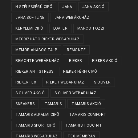
H SZÉLESSÉGŰ CIPŐ
JANA
JANA AKCIÓ
JANA SOFTLINE
JANA WEBÁRUHÁZ
KÉNYELMI CIPŐ
LOAFER
MARCO TOZZI
MEGBÍZHATÓ RIEKER WEBÁRUHÁZ
MEMÓRIAHABOS TALP
REMONTE
REMONTE WEBÁRUHÁZ
RIEKER
RIEKER AKCIÓ
RIEKER ANTISTRESS
RIEKER FÉRFI CIPŐ
RIEKERTEX
RIEKER WEBÁRUHÁZ
S.OLIVER
S.OLIVER AKCIÓ
S.OLIVER WEBÁRUHÁZ
SNEAKERS
TAMARIS
TAMARIS AKCIÓ
TAMARIS ALKALMI CIPŐ
TAMARIS COMFORT
TAMARIS SPORTCIPŐ
TAMARIS TOUCH-IT
TAMARIS WEBÁRUHÁZ
TEX MEMBRÁN