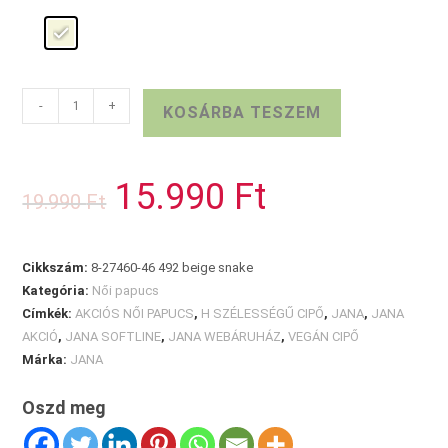
JANA
-
+
KOSÁRBA TESZEM
papucs
beige
snake
15.990
Ft
Original
Current
19.990
Ft
mennyiség
price
price
was:
is:
19.990 Ft.
15.990 Ft.
Cikkszám:
8-27460-46 492 beige snake
Kategória:
Női papucs
Címkék:
AKCIÓS NŐI PAPUCS
,
H SZÉLESSÉGŰ CIPŐ
,
JANA
,
JANA
AKCIÓ
,
JANA SOFTLINE
,
JANA WEBÁRUHÁZ
,
VEGÁN CIPŐ
Márka:
JANA
Oszd meg