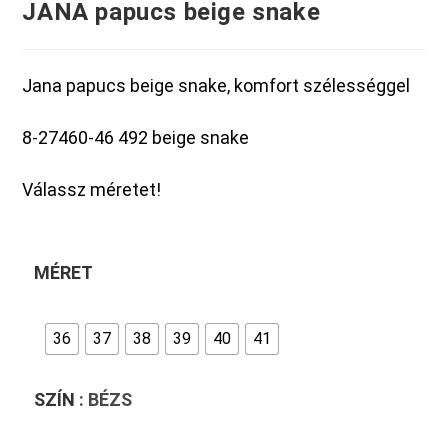
JANA papucs beige snake
Jana papucs beige snake, komfort szélességgel
8-27460-46 492 beige snake
Válassz méretet!
MÉRET
36
37
38
39
40
41
SZÍN
: BÉZS