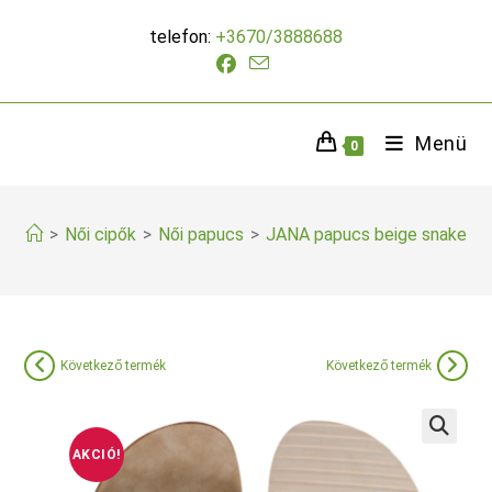
Skip
telefon:
+3670/3888688
to
content
Menü
0
>
Női cipők
>
Női papucs
>
JANA papucs beige snake
Következő termék
Következő termék
AKCIÓ!