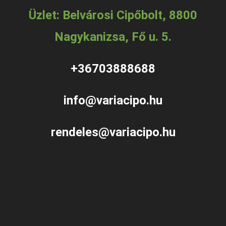
Üzlet: Belvárosi Cipőbolt, 8800
Nagykanizsa, Fő u. 5.
+36703888688
info@variacipo.hu
rendeles@variacipo.hu