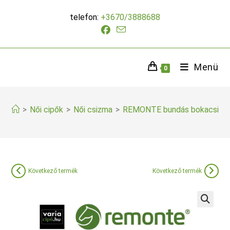
Skip
telefon:
+3670/3888688
to
content
Menü
0
>
Női cipők
>
Női csizma
>
REMONTE bundás bokacsizm
Következő termék
Következő termék