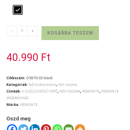
REMONTE
-
+
KOSÁRBA TESZEM
bundás
bokacsizma
mennyiség
40.990
Ft
Cikkszám:
D3B70-03 black
Kategóriák:
Női bokacsizma
,
Női csizma
Címkék:
H SZÉLESSÉGŰ CIPŐ
,
NŐI CSIZMA
,
REMONTE
,
REMONTE
WEBÁRUHÁZ
Márka:
REMONTE
Oszd meg