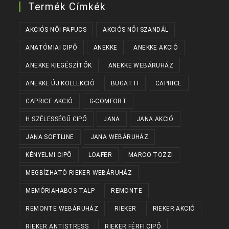
Termék Címkék
AKCIÓS NŐI PAPUCS
AKCIÓS NŐI SZANDÁL
ANATÓMIAI CIPŐ
ANEKKE
ANEKKE AKCIÓ
ANEKKE KIEGÉSZÍTŐK
ANEKKE WEBÁRUHÁZ
ANEKKE ÚJ KOLLEKCIÓ
BUGATTI
CAPRICE
CAPRICE AKCIÓ
G-COMFORT
H SZÉLESSÉGŰ CIPŐ
JANA
JANA AKCIÓ
JANA SOFTLINE
JANA WEBÁRUHÁZ
KÉNYELMI CIPŐ
LOAFER
MARCO TOZZI
MEGBÍZHATÓ RIEKER WEBÁRUHÁZ
MEMÓRIAHABOS TALP
REMONTE
REMONTE WEBÁRUHÁZ
RIEKER
RIEKER AKCIÓ
RIEKER ANTISTRESS
RIEKER FÉRFI CIPŐ