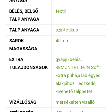
ANYAGA
BÉLÉS, BELSŐ
textil
TALP ANYAGA
TALP ANYAGA
szintetikus
SAROK
45 mm
MAGASSÁGA
EXTRA
gyapjú bélés
,
TULAJDONSÁGOK
REMONTE Lite 'N Soft:
Extra puha,a láb egyedi
alakjához illeszkedő,
kivehető talpbetét.
VÍZÁLLÓSÁG
mérsékelten vízálló