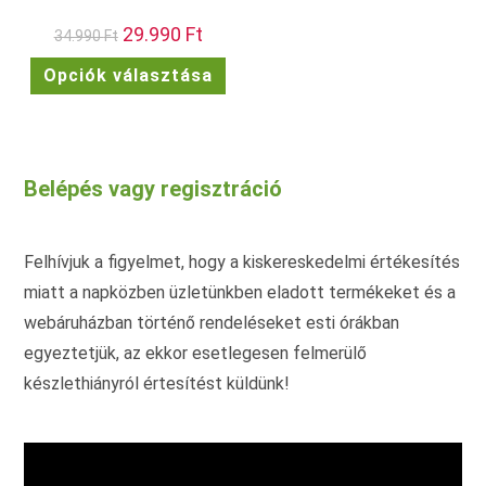
Original
29.990
Ft
Current
34.990
Ft
price
price
was:
is:
Ennek
Opciók választása
34.990 Ft.
29.990 Ft.
a
terméknek
több
variációja
van.
A
változatok
Belépés vagy regisztráció
a
termékoldalon
választhatók
ki
Felhívjuk a figyelmet, hogy a kiskereskedelmi értékesítés
miatt a napközben üzletünkben eladott termékeket és a
webáruházban történő rendeléseket esti órákban
egyeztetjük, az ekkor esetlegesen felmerülő
készlethiányról értesítést küldünk!