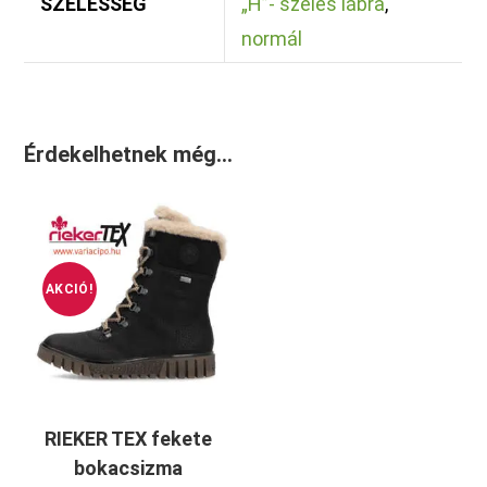
SZÉLESSÉG
„H”- széles lábra
,
normál
Érdekelhetnek még…
AKCIÓ!
RIEKER TEX fekete
bokacsizma