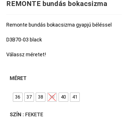
REMONTE bundás bokacsizma
Remonte bundás bokacsizma gyapjú béléssel
D3B70-03 black
Válassz méretet!
MÉRET
36
37
38
39
40
41
SZÍN
: FEKETE