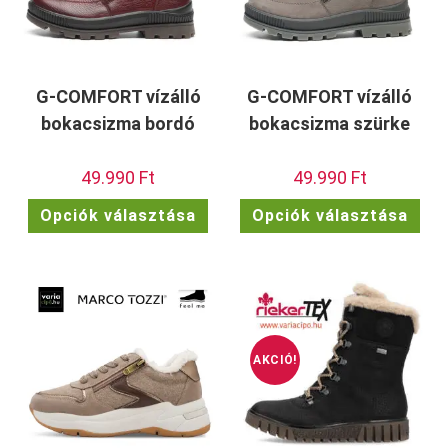
G-COMFORT vízálló
G-COMFORT vízálló
bokacsizma bordó
bokacsizma szürke
49.990
Ft
49.990
Ft
Ennek
Enn
Opciók választása
Opciók választása
a
a
terméknek
ter
több
töb
variációja
vari
van.
van.
A
A
változatok
vált
a
a
termékoldalon
term
választhatók
vála
ki
ki
AKCIÓ!