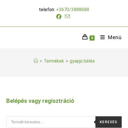
Skip
telefon:
+3670/3888688
to
content
Menü
0
>
Termékek
>
gyapjú bélés
Belépés vagy regisztráció
Products
KERESÉS
search