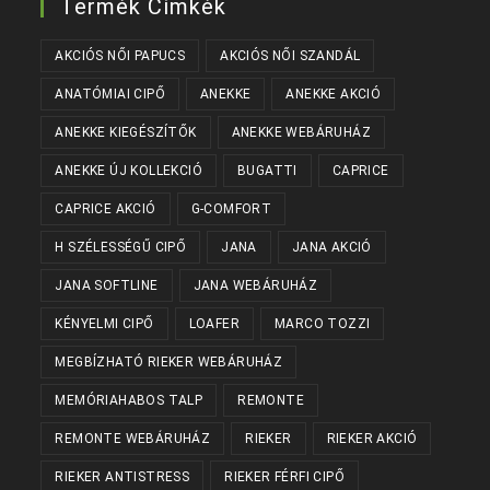
Termék Címkék
AKCIÓS NŐI PAPUCS
AKCIÓS NŐI SZANDÁL
ANATÓMIAI CIPŐ
ANEKKE
ANEKKE AKCIÓ
ANEKKE KIEGÉSZÍTŐK
ANEKKE WEBÁRUHÁZ
ANEKKE ÚJ KOLLEKCIÓ
BUGATTI
CAPRICE
CAPRICE AKCIÓ
G-COMFORT
H SZÉLESSÉGŰ CIPŐ
JANA
JANA AKCIÓ
JANA SOFTLINE
JANA WEBÁRUHÁZ
KÉNYELMI CIPŐ
LOAFER
MARCO TOZZI
MEGBÍZHATÓ RIEKER WEBÁRUHÁZ
MEMÓRIAHABOS TALP
REMONTE
REMONTE WEBÁRUHÁZ
RIEKER
RIEKER AKCIÓ
RIEKER ANTISTRESS
RIEKER FÉRFI CIPŐ