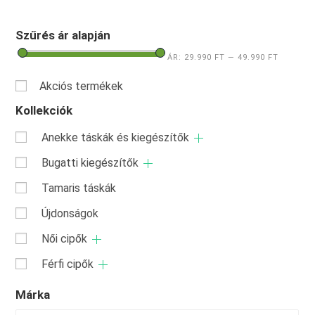
Szűrés ár alapján
ÁR:
29.990 FT
—
49.990 FT
Akciós termékek
Kollekciók
Anekke táskák és kiegészítők
Bugatti kiegészítők
Tamaris táskák
Újdonságok
Női cipők
Férfi cipők
Márka