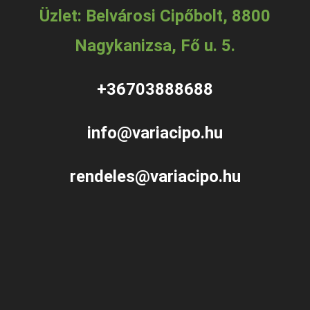
Üzlet: Belvárosi Cipőbolt, 8800
Nagykanizsa, Fő u. 5.
+36703888688
info@variacipo.hu
rendeles@variacipo.hu