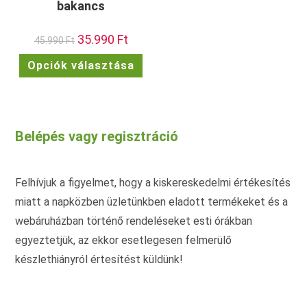
bakancs
Original
35.990
Ft
Current
45.990
Ft
price
price
was:
is:
Ennek
Opciók választása
45.990 Ft.
35.990 Ft.
a
terméknek
több
variációja
van.
A
változatok
Belépés vagy regisztráció
a
termékoldalon
választhatók
ki
Felhívjuk a figyelmet, hogy a kiskereskedelmi értékesítés
miatt a napközben üzletünkben eladott termékeket és a
webáruházban történő rendeléseket esti órákban
egyeztetjük, az ekkor esetlegesen felmerülő
készlethiányról értesítést küldünk!