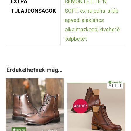
EXTRA
REMONTE LITE ’N
TULAJDONSÁGOK
SOFT: extra puha, a láb
egyedi alakjához
alkalmazkodó, kivehető
talpbetét
Érdekelhetnek még…
AKCIÓ!