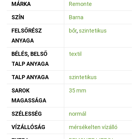
MÁRKA
Remonte
SZÍN
Barna
FELSŐRÉSZ
bőr
,
szintetikus
ANYAGA
BÉLÉS, BELSŐ
textil
TALP ANYAGA
TALP ANYAGA
szintetikus
SAROK
35 mm
MAGASSÁGA
SZÉLESSÉG
normál
VÍZÁLLÓSÁG
mérsékelten vízálló