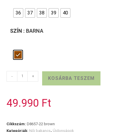
36
37
38
39
40
SZÍN
: BARNA
REMONTE
-
+
KOSÁRBA TESZEM
barna
bőr
bakancs
49.990
Ft
mennyiség
Cikkszám:
D8657-22 brown
Kategóriák:
Női bakancs
,
Újdonságok