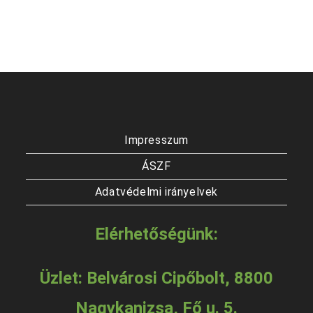
Impresszum
ÁSZF
Adatvédelmi irányelvek
Elérhetőségünk:
Üzlet: Belvárosi Cipőbolt, 8800
Nagykanizsa, Fő u. 5.