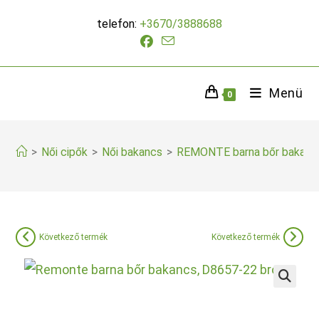
Skip
telefon:
+3670/3888688
to
content
Menü
0
>
Női cipők
>
Női bakancs
>
REMONTE barna bőr bakanc
Következő termék
Következő termék