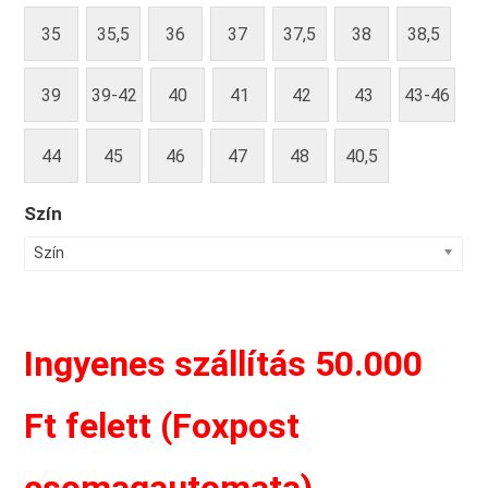
35
35,5
36
37
37,5
38
38,5
39
39-42
40
41
42
43
43-46
44
45
46
47
48
40,5
Szín
Szín
Ingyenes szállítás 50.000
Ft felett (Foxpost