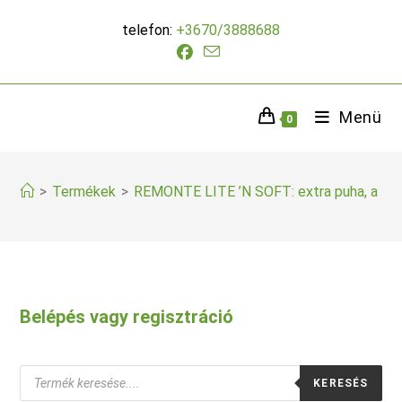
Skip
telefon:
+3670/3888688
to
content
Menü
0
>
Termékek
>
REMONTE LITE ’N SOFT: extra puha, a láb 
Belépés vagy regisztráció
Products
KERESÉS
search