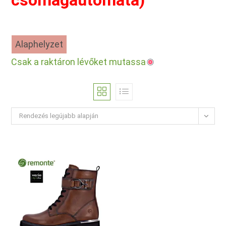
csomagautomata)
Alaphelyzet
Csak a raktáron lévőket mutassa
Rendezés legújabb alapján