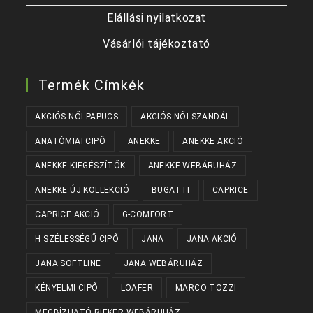
Elállási nyilatkozat
Vásárlói tájékoztató
Termék Címkék
AKCIÓS NŐI PAPUCS
AKCIÓS NŐI SZANDÁL
ANATÓMIAI CIPŐ
ANEKKE
ANEKKE AKCIÓ
ANEKKE KIEGÉSZÍTŐK
ANEKKE WEBÁRUHÁZ
ANEKKE ÚJ KOLLEKCIÓ
BUGATTI
CAPRICE
CAPRICE AKCIÓ
G-COMFORT
H SZÉLESSÉGŰ CIPŐ
JANA
JANA AKCIÓ
JANA SOFTLINE
JANA WEBÁRUHÁZ
KÉNYELMI CIPŐ
LOAFER
MARCO TOZZI
MEGBÍZHATÓ RIEKER WEBÁRUHÁZ