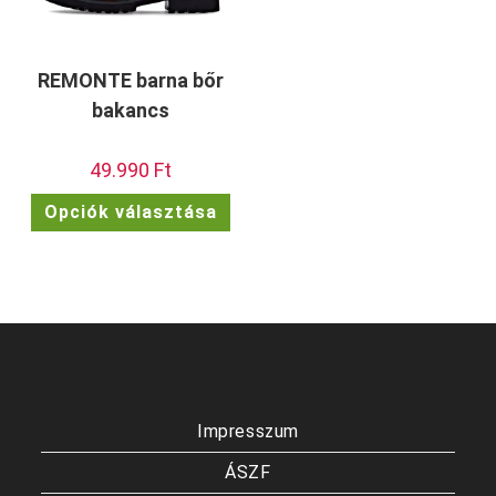
REMONTE barna bőr
bakancs
49.990
Ft
Ennek
Opciók választása
a
terméknek
több
variációja
van.
A
változatok
a
termékoldalon
választhatók
ki
Impresszum
ÁSZF