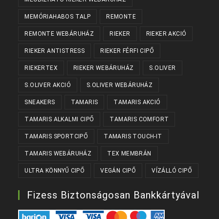
MEMÓRIAHABOS TALP
REMONTE
REMONTE WEBÁRUHÁZ
RIEKER
RIEKER AKCIÓ
RIEKER ANTISTRESS
RIEKER FÉRFI CIPŐ
RIEKERTEX
RIEKER WEBÁRUHÁZ
S.OLIVER
S.OLIVER AKCIÓ
S.OLIVER WEBÁRUHÁZ
SNEAKERS
TAMARIS
TAMARIS AKCIÓ
TAMARIS ALKALMI CIPŐ
TAMARIS COMFORT
TAMARIS SPORTCIPŐ
TAMARIS TOUCH-IT
TAMARIS WEBÁRUHÁZ
TEX MEMBRÁN
ULTRA KÖNNYŰ CIPŐ
VEGÁN CIPŐ
VÍZÁLLÓ CIPŐ
Fizess Biztonságosan Bankkártyával