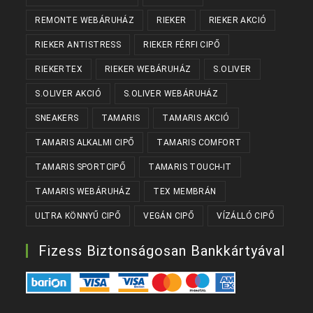
REMONTE WEBÁRUHÁZ
RIEKER
RIEKER AKCIÓ
RIEKER ANTISTRESS
RIEKER FÉRFI CIPŐ
RIEKERTEX
RIEKER WEBÁRUHÁZ
S.OLIVER
S.OLIVER AKCIÓ
S.OLIVER WEBÁRUHÁZ
SNEAKERS
TAMARIS
TAMARIS AKCIÓ
TAMARIS ALKALMI CIPŐ
TAMARIS COMFORT
TAMARIS SPORTCIPŐ
TAMARIS TOUCH-IT
TAMARIS WEBÁRUHÁZ
TEX MEMBRÁN
ULTRA KÖNNYŰ CIPŐ
VEGÁN CIPŐ
VÍZÁLLÓ CIPŐ
Fizess Biztonságosan Bankkártyával