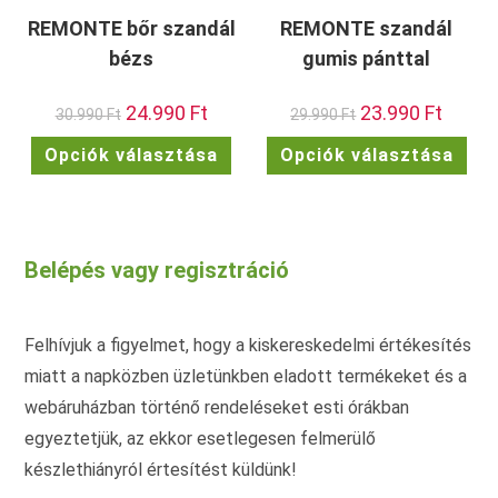
REMONTE bőr szandál
REMONTE szandál
bézs
gumis pánttal
Original
24.990
Ft
Current
Original
23.990
Ft
Current
30.990
Ft
29.990
Ft
price
price
price
price
was:
is:
was:
is:
Ennek
Enn
Opciók választása
Opciók választása
30.990 Ft.
24.990 Ft.
29.990 Ft.
23.990 F
a
a
terméknek
ter
több
töb
variációja
vari
van.
van.
A
A
változatok
vált
Belépés vagy regisztráció
a
a
termékoldalon
term
választhatók
vála
ki
ki
Felhívjuk a figyelmet, hogy a kiskereskedelmi értékesítés
miatt a napközben üzletünkben eladott termékeket és a
webáruházban történő rendeléseket esti órákban
egyeztetjük, az ekkor esetlegesen felmerülő
készlethiányról értesítést küldünk!