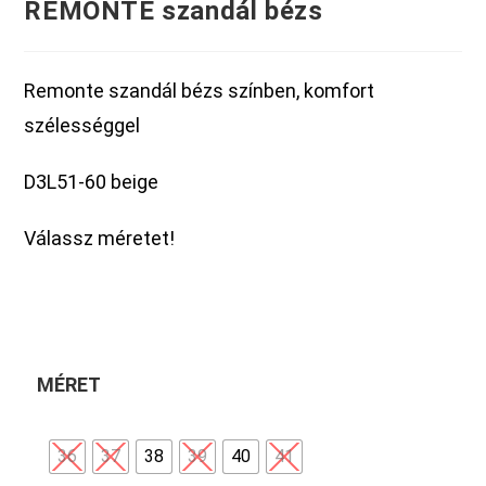
REMONTE szandál bézs
Remonte szandál bézs színben, komfort
szélességgel
D3L51-60 beige
Válassz méretet!
MÉRET
36
37
38
39
40
41