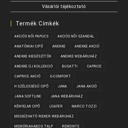
Vásárlói tájékoztató
Termék Címkék
AKCIÓS NŐI PAPUCS
AKCIÓS NŐI SZANDÁL
ANATÓMIAI CIPŐ
ANEKKE
ANEKKE AKCIÓ
ANEKKE KIEGÉSZÍTŐK
ANEKKE WEBÁRUHÁZ
ANEKKE ÚJ KOLLEKCIÓ
BUGATTI
CAPRICE
CAPRICE AKCIÓ
G-COMFORT
H SZÉLESSÉGŰ CIPŐ
JANA
JANA AKCIÓ
JANA SOFTLINE
JANA WEBÁRUHÁZ
KÉNYELMI CIPŐ
LOAFER
MARCO TOZZI
MEGBÍZHATÓ RIEKER WEBÁRUHÁZ
MEMÓRIAHABOS TALP
REMONTE