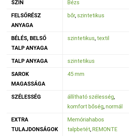
SZÍN
Bézs
FELSŐRÉSZ
bőr
,
szintetikus
ANYAGA
BÉLÉS, BELSŐ
szintetikus
,
textil
TALP ANYAGA
TALP ANYAGA
szintetikus
SAROK
45 mm
MAGASSÁGA
SZÉLESSÉG
állítható szélesség
,
komfort bőség
,
normál
EXTRA
Memóriahabos
TULAJDONSÁGOK
talpbetét
,
REMONTE