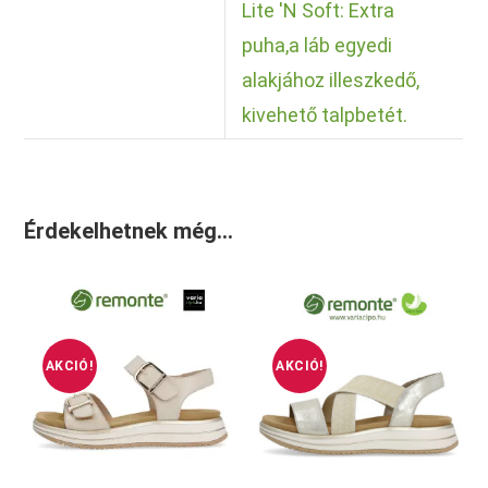
Lite 'N Soft: Extra
puha,a láb egyedi
alakjához illeszkedő,
kivehető talpbetét.
Érdekelhetnek még…
AKCIÓ!
AKCIÓ!