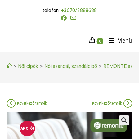
Skip
telefon:
+3670/3888688
to
content
Menü
0
>
Női cipők
>
Női szandál, szandálcipő
>
REMONTE szand
Következő termék
Következő termék
AKCIÓ!