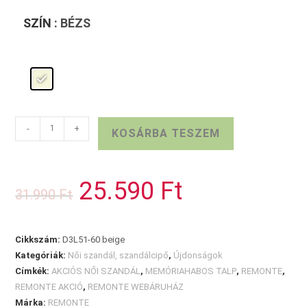
SZÍN
: BÉZS
REMONTE
-
+
KOSÁRBA TESZEM
szandál
bézs
mennyiség
25.590
Ft
Original
Current
31.990
Ft
price
price
was:
is:
31.990 Ft.
25.590 Ft.
Cikkszám:
D3L51-60 beige
Kategóriák:
Női szandál, szandálcipő
,
Újdonságok
Címkék:
AKCIÓS NŐI SZANDÁL
,
MEMÓRIAHABOS TALP
,
REMONTE
,
REMONTE AKCIÓ
,
REMONTE WEBÁRUHÁZ
Márka:
REMONTE