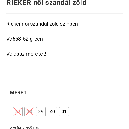
RIEKER női szandál zöld
Rieker női szandál zöld színben
V7568-52 green
Válassz méretet!
MÉRET
37
38
39
40
41