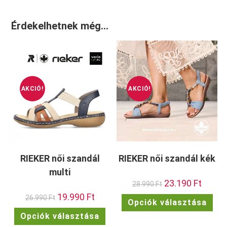
Érdekelhetnek még…
AKCIÓ!
AKCIÓ!
RIEKER női szandál
RIEKER női szandál kék
multi
Original
23.190
Ft
Current
28.990
Ft
price
price
Original
19.990
Ft
Current
was:
is:
Enn
26.990
Ft
Opciók választása
price
price
28.990 Ft.
23.190 F
a
was:
is:
Ennek
ter
Opciók választása
26.990 Ft.
19.990 Ft.
a
töb
terméknek
vari