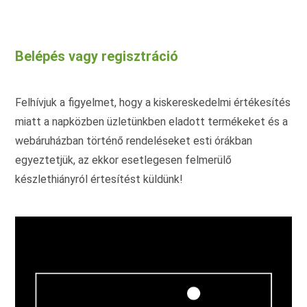
több
van.
variációja
A
van.
vált
A
a
változatok
term
Belépés vagy regisztráció
a
vála
termékoldalon
ki
választhatók
ki
Felhívjuk a figyelmet, hogy a kiskereskedelmi értékesítés
miatt a napközben üzletünkben eladott termékeket és a
webáruházban történő rendeléseket esti órákban
egyeztetjük, az ekkor esetlegesen felmerülő
készlethiányról értesítést küldünk!