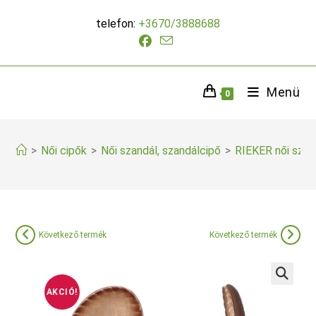
Skip
telefon:
+3670/3888688
to
content
Menü
0
>
Női cipők
>
Női szandál, szandálcipő
>
RIEKER női szan
Következő termék
Következő termék
AKCIÓ!