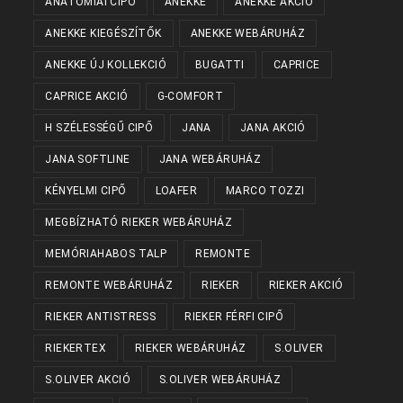
ANATÓMIAI CIPŐ
ANEKKE
ANEKKE AKCIÓ
ANEKKE KIEGÉSZÍTŐK
ANEKKE WEBÁRUHÁZ
ANEKKE ÚJ KOLLEKCIÓ
BUGATTI
CAPRICE
CAPRICE AKCIÓ
G-COMFORT
H SZÉLESSÉGŰ CIPŐ
JANA
JANA AKCIÓ
JANA SOFTLINE
JANA WEBÁRUHÁZ
KÉNYELMI CIPŐ
LOAFER
MARCO TOZZI
MEGBÍZHATÓ RIEKER WEBÁRUHÁZ
MEMÓRIAHABOS TALP
REMONTE
REMONTE WEBÁRUHÁZ
RIEKER
RIEKER AKCIÓ
RIEKER ANTISTRESS
RIEKER FÉRFI CIPŐ
RIEKERTEX
RIEKER WEBÁRUHÁZ
S.OLIVER
S.OLIVER AKCIÓ
S.OLIVER WEBÁRUHÁZ