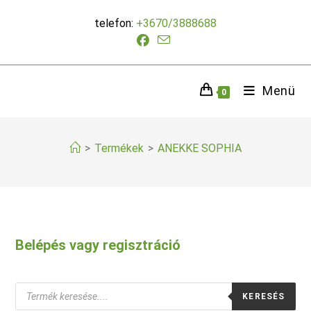
Skip
telefon:
+3670/3888688
to
content
Menü
0
>
Termékek
>
ANEKKE SOPHIA
Belépés vagy regisztráció
Products
KERESÉS
search