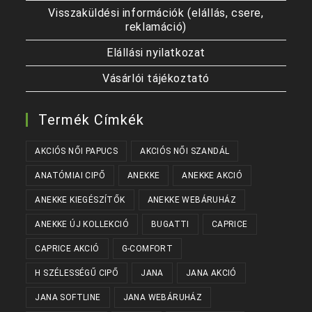
Visszaküldési információk (elállás, csere,
reklamáció)
Elállási nyilatkozat
Vásárlói tájékoztató
Termék Címkék
AKCIÓS NŐI PAPUCS
AKCIÓS NŐI SZANDÁL
ANATÓMIAI CIPŐ
ANEKKE
ANEKKE AKCIÓ
ANEKKE KIEGÉSZÍTŐK
ANEKKE WEBÁRUHÁZ
ANEKKE ÚJ KOLLEKCIÓ
BUGATTI
CAPRICE
CAPRICE AKCIÓ
G-COMFORT
H SZÉLESSÉGŰ CIPŐ
JANA
JANA AKCIÓ
JANA SOFTLINE
JANA WEBÁRUHÁZ