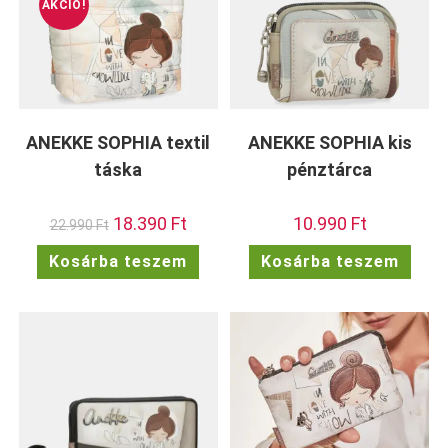
AKCIÓ!
ANEKKE SOPHIA textil
ANEKKE SOPHIA kis
táska
pénztárca
Original
18.390
Ft
Current
10.990
Ft
22.990
Ft
price
price
was:
is:
Kosárba teszem
Kosárba teszem
22.990 Ft.
18.390 Ft.