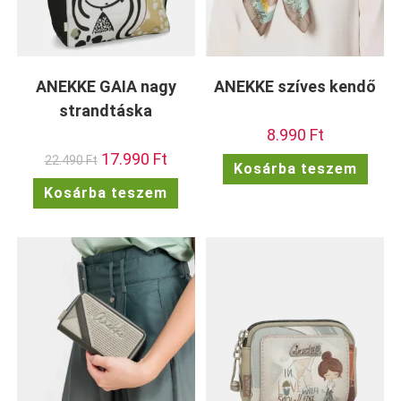
ANEKKE GAIA nagy
ANEKKE szíves kendő
strandtáska
8.990
Ft
Original
17.990
Ft
Current
22.490
Ft
Kosárba teszem
price
price
was:
is:
Kosárba teszem
22.490 Ft.
17.990 Ft.