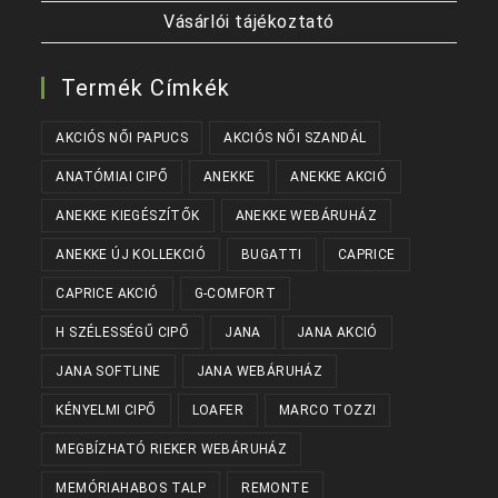
Vásárlói tájékoztató
Termék Címkék
AKCIÓS NŐI PAPUCS
AKCIÓS NŐI SZANDÁL
ANATÓMIAI CIPŐ
ANEKKE
ANEKKE AKCIÓ
ANEKKE KIEGÉSZÍTŐK
ANEKKE WEBÁRUHÁZ
ANEKKE ÚJ KOLLEKCIÓ
BUGATTI
CAPRICE
CAPRICE AKCIÓ
G-COMFORT
H SZÉLESSÉGŰ CIPŐ
JANA
JANA AKCIÓ
JANA SOFTLINE
JANA WEBÁRUHÁZ
KÉNYELMI CIPŐ
LOAFER
MARCO TOZZI
MEGBÍZHATÓ RIEKER WEBÁRUHÁZ
MEMÓRIAHABOS TALP
REMONTE