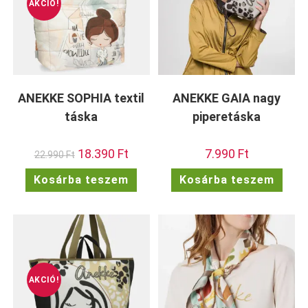
AKCIÓ!
ANEKKE SOPHIA textil
ANEKKE GAIA nagy
táska
piperetáska
Original
18.390
Ft
Current
7.990
Ft
22.990
Ft
price
price
was:
is:
Kosárba teszem
Kosárba teszem
22.990 Ft.
18.390 Ft.
AKCIÓ!