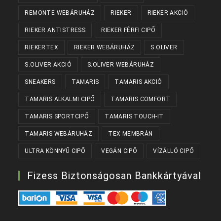
REMONTE WEBÁRUHÁZ
RIEKER
RIEKER AKCIÓ
RIEKER ANTISTRESS
RIEKER FÉRFI CIPŐ
RIEKERTEX
RIEKER WEBÁRUHÁZ
S.OLIVER
S.OLIVER AKCIÓ
S.OLIVER WEBÁRUHÁZ
SNEAKERS
TAMARIS
TAMARIS AKCIÓ
TAMARIS ALKALMI CIPŐ
TAMARIS COMFORT
TAMARIS SPORTCIPŐ
TAMARIS TOUCH-IT
TAMARIS WEBÁRUHÁZ
TEX MEMBRÁN
ULTRA KÖNNYŰ CIPŐ
VEGÁN CIPŐ
VÍZÁLLÓ CIPŐ
Fizess Biztonságosan Bankkártyával