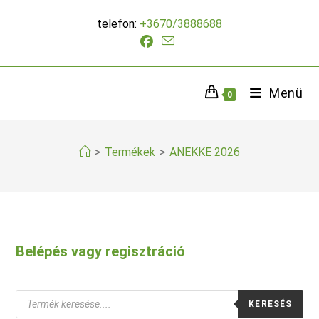
Skip
telefon:
+3670/3888688
to
content
Menü
0
>
Termékek
>
ANEKKE 2026
Belépés vagy regisztráció
Products
KERESÉS
search