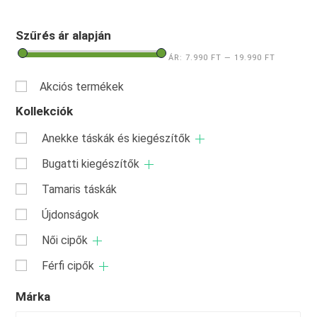
Szűrés ár alapján
ÁR:
7.990 FT
—
19.990 FT
Akciós termékek
Kollekciók
Anekke táskák és kiegészítők
Bugatti kiegészítők
Tamaris táskák
Újdonságok
Női cipők
Férfi cipők
Márka