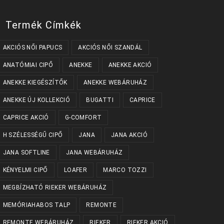
Termék Címkék
AKCIÓS NŐI PAPUCS
AKCIÓS NŐI SZANDÁL
ANATÓMIAI CIPŐ
ANEKKE
ANEKKE AKCIÓ
ANEKKE KIEGÉSZÍTŐK
ANEKKE WEBÁRUHÁZ
ANEKKE ÚJ KOLLEKCIÓ
BUGATTI
CAPRICE
CAPRICE AKCIÓ
G-COMFORT
H SZÉLESSÉGŰ CIPŐ
JANA
JANA AKCIÓ
JANA SOFTLINE
JANA WEBÁRUHÁZ
KÉNYELMI CIPŐ
LOAFER
MARCO TOZZI
MEGBÍZHATÓ RIEKER WEBÁRUHÁZ
MEMÓRIAHABOS TALP
REMONTE
REMONTE WEBÁRUHÁZ
RIEKER
RIEKER AKCIÓ