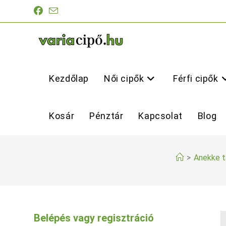
Skip
to
content
Kezdőlap
Női cipők
Férfi cipők
Kosár
Pénztár
Kapcsolat
Blog
>
Anekke t
Belépés vagy regisztráció