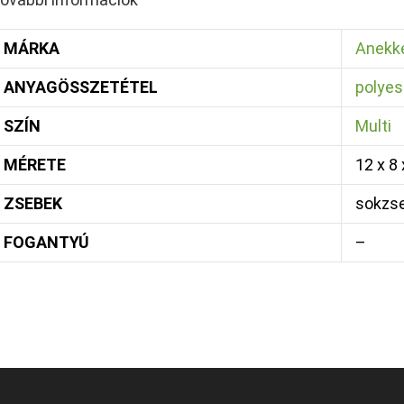
MÁRKA
Anekk
ANYAGÖSSZETÉTEL
polyes
SZÍN
Multi
MÉRETE
12 x 8
ZSEBEK
sokzs
FOGANTYÚ
–