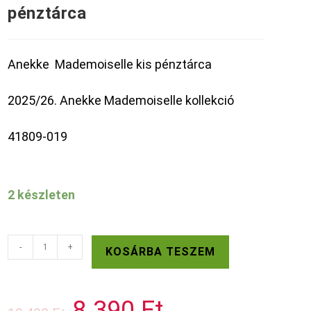
pénztárca
Anekke Mademoiselle kis pénztárca
2025/26. Anekke Mademoiselle kollekció
41809-019
2 készleten
ANEKKE
-
+
KOSÁRBA TESZEM
Mademoiselle
kis
pénztárca
8.390
Ft
Original
Current