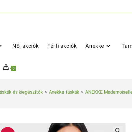
Női akciók
Férfi akciók
Anekke
Tam
0
áskák és kiegészítők
>
Anekke táskák
>
ANEKKE Mademoiselle 