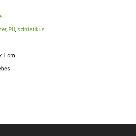
e
ter
,
PU
,
szintetikus
 x 1 cm
ebes