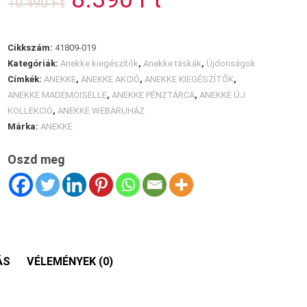
10.490
Ft
mennyiség
price
price
was:
is:
10.490 Ft.
8.390 Ft.
Cikkszám:
41809-019
Kategóriák:
Anekke kiegészítők
,
Anekke táskák
,
Újdonságok
Címkék:
ANEKKE
,
ANEKKE AKCIÓ
,
ANEKKE KIEGÉSZÍTŐK
,
ANEKKE MADEMOISELLE
,
ANEKKE PÉNZTÁRCA
,
ANEKKE ÚJ
KOLLEKCIÓ
,
ANEKKE WEBÁRUHÁZ
Márka:
ANEKKE
Oszd meg
ÁS
VÉLEMÉNYEK (0)