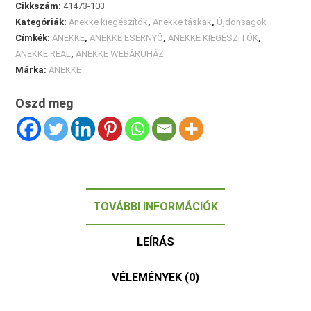
Cikkszám:
41473-103
Kategóriák:
Anekke kiegészítők
,
Anekke táskák
,
Újdonságok
Címkék:
ANEKKE
,
ANEKKE ESERNYŐ
,
ANEKKE KIEGÉSZÍTŐK
,
ANEKKE REAL
,
ANEKKE WEBÁRUHÁZ
Márka:
ANEKKE
Oszd meg
TOVÁBBI INFORMÁCIÓK
LEÍRÁS
VÉLEMÉNYEK (0)