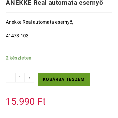
ANEKKE Real automata esernyő
Anekke Real automata esernyő,
41473-103
2 készleten
ANEKKE
-
+
KOSÁRBA TESZEM
Real
automata
esernyő
15.990
Ft
mennyiség