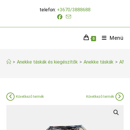
Skip
telefon:
+3670/3888688
to
content
Menü
0
>
Anekke táskák és kiegészítők
>
Anekke táskák
>
ANEK
Következő termék
Következő termék