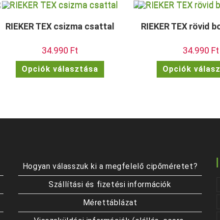
RIEKER TEX csizma csattal
RIEKER TEX rövid 
34.990
Ft
34.990
Ft
Ennek
Opciók választása
Opciók válas
a
terméknek
több
variációja
van.
A
változatok
a
termékoldalon
választhatók
ki
Hogyan válasszuk ki a megfelelő cipőméretet?
Szállítási és fizetési információk
Mérettáblázat