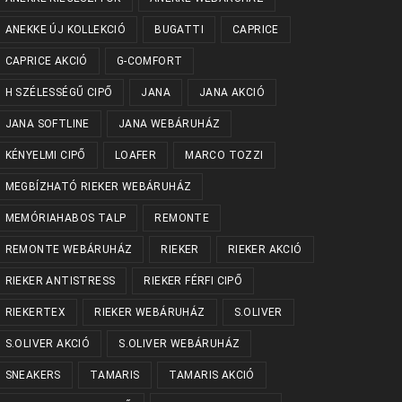
ANEKKE ÚJ KOLLEKCIÓ
BUGATTI
CAPRICE
CAPRICE AKCIÓ
G-COMFORT
H SZÉLESSÉGŰ CIPŐ
JANA
JANA AKCIÓ
JANA SOFTLINE
JANA WEBÁRUHÁZ
KÉNYELMI CIPŐ
LOAFER
MARCO TOZZI
MEGBÍZHATÓ RIEKER WEBÁRUHÁZ
MEMÓRIAHABOS TALP
REMONTE
REMONTE WEBÁRUHÁZ
RIEKER
RIEKER AKCIÓ
RIEKER ANTISTRESS
RIEKER FÉRFI CIPŐ
RIEKERTEX
RIEKER WEBÁRUHÁZ
S.OLIVER
S.OLIVER AKCIÓ
S.OLIVER WEBÁRUHÁZ
SNEAKERS
TAMARIS
TAMARIS AKCIÓ