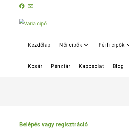
Skip
to
content
Kezdőlap
Női cipők
Férfi cipők
Kosár
Pénztár
Kapcsolat
Blog
Belépés vagy regisztráció