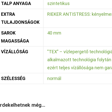
TALP ANYAGA
szintetikus
EXTRA
RIEKER ANTISTRESS: kényelmes 
TULAJDONSÁGOK
SAROK
40 mm
MAGASSÁGA
VÍZÁLLÓSÁG
"TEX" – vízlepergető technológiá
alkalmazott technológia folytá
ezért teljes vízállósága nem gar
SZÉLESSÉG
normál
rdekelhetnek még…