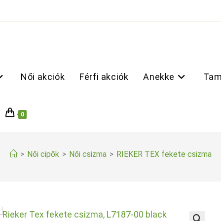
Női akciók
Férfi akciók
Anekke
Tam
0
>
Női cipők
>
Női csizma
>
RIEKER TEX fekete csizma