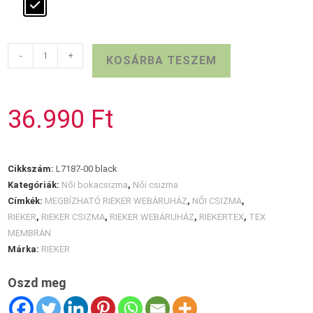
RIEKER
-
+
KOSÁRBA TESZEM
TEX
fekete
csizma
36.990
Ft
mennyiség
Cikkszám:
L7187-00 black
Kategóriák:
Női bokacsizma
,
Női csizma
Címkék:
MEGBÍZHATÓ RIEKER WEBÁRUHÁZ
,
NŐI CSIZMA
,
RIEKER
,
RIEKER CSIZMA
,
RIEKER WEBÁRUHÁZ
,
RIEKERTEX
,
TEX
MEMBRÁN
Márka:
RIEKER
Oszd meg