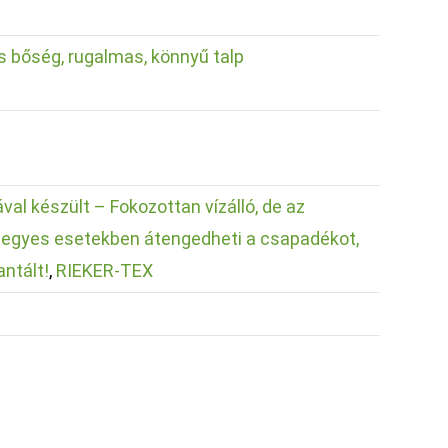
bőség, rugalmas, könnyű talp
val készült – Fokozottan vízálló, de az
n egyes esetekben átengedheti a csapadékot,
antált!
,
RIEKER-TEX