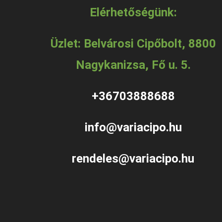
Elérhetőségünk:
Üzlet: Belvárosi Cipőbolt, 8800
Nagykanizsa, Fő u. 5.
+36703888688
info@variacipo.hu
rendeles@variacipo.hu