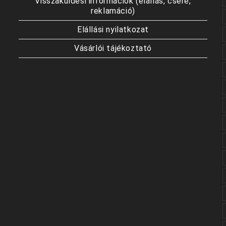
Visszaküldési információk (elállás, csere,
reklamáció)
Elállási nyilatkozat
Vásárlói tájékoztató