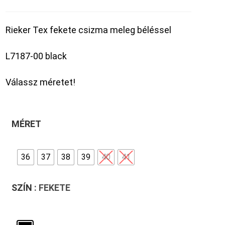
Rieker Tex fekete csizma meleg béléssel
L7187-00 black
Válassz méretet!
MÉRET
36
37
38
39
40
41
SZÍN
: FEKETE