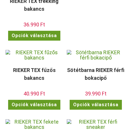
RIEKER TEX trekking
vari
van.
bakancs
A
vált
a
term
36.990
Ft
vála
ki
Ennek
Opciók választása
a
terméknek
több
variációja
van.
A
változatok
a
termékoldalon
RIEKER TEX fűzős
Sötétbarna RIEKER férfi
választhatók
ki
bakancs
bokacipő
40.990
Ft
39.990
Ft
Ennek
Enn
Opciók választása
Opciók választása
a
a
terméknek
ter
több
töb
variációja
vari
van.
van.
A
A