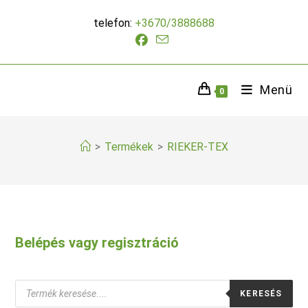
Skip
telefon:
+3670/3888688
to
content
Menü
0
>
Termékek
>
RIEKER-TEX
Belépés vagy regisztráció
Products
KERESÉS
search