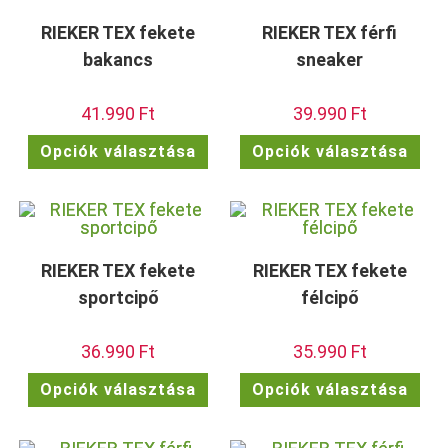
változatok
vált
a
a
termékoldalon
term
RIEKER TEX fekete
RIEKER TEX férfi
választhatók
vála
ki
ki
bakancs
sneaker
41.990
Ft
39.990
Ft
Ennek
Enn
Opciók választása
Opciók választása
a
a
terméknek
ter
több
töb
variációja
vari
van.
van.
A
A
változatok
vált
a
a
termékoldalon
term
RIEKER TEX fekete
RIEKER TEX fekete
választhatók
vála
ki
ki
sportcipő
félcipő
36.990
Ft
35.990
Ft
Ennek
Enn
Opciók választása
Opciók választása
a
a
terméknek
ter
több
töb
variációja
vari