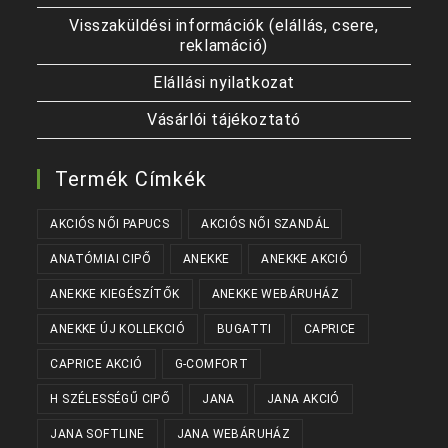
Visszaküldési információk (elállás, csere,
reklamáció)
Elállási nyilatkozat
Vásárlói tájékoztató
Termék Címkék
AKCIÓS NŐI PAPUCS
AKCIÓS NŐI SZANDÁL
ANATÓMIAI CIPŐ
ANEKKE
ANEKKE AKCIÓ
ANEKKE KIEGÉSZÍTŐK
ANEKKE WEBÁRUHÁZ
ANEKKE ÚJ KOLLEKCIÓ
BUGATTI
CAPRICE
CAPRICE AKCIÓ
G-COMFORT
H SZÉLESSÉGŰ CIPŐ
JANA
JANA AKCIÓ
JANA SOFTLINE
JANA WEBÁRUHÁZ