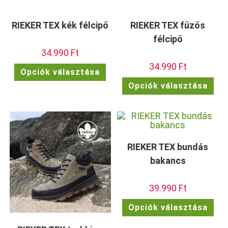
RIEKER TEX kék félcipő
RIEKER TEX fűzős
félcipő
34.990
Ft
34.990
Ft
Ennek
Opciók választása
a
Enn
terméknek
Opciók választása
a
több
ter
variációja
töb
van.
vari
A
van.
változatok
A
a
vált
termékoldalon
a
választhatók
term
ki
RIEKER TEX bundás
vála
ki
bakancs
39.990
Ft
Enn
Opciók választása
a
ter
töb