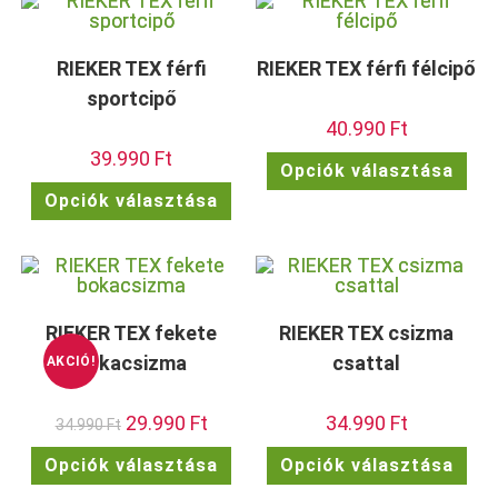
van.
van.
A
A
változatok
vált
a
a
termékoldalon
term
RIEKER TEX férfi
RIEKER TEX férfi félcipő
választhatók
vála
ki
ki
sportcipő
40.990
Ft
39.990
Ft
Enn
Opciók választása
a
Ennek
ter
Opciók választása
a
töb
terméknek
vari
több
van.
variációja
A
van.
vált
A
a
változatok
term
a
vála
termékoldalon
ki
RIEKER TEX fekete
RIEKER TEX csizma
választhatók
ki
bokacsizma
csattal
AKCIÓ!
Original
29.990
Ft
Current
34.990
Ft
34.990
Ft
price
price
was:
is:
Ennek
Enn
Opciók választása
Opciók választása
34.990 Ft.
29.990 Ft.
a
a
terméknek
ter