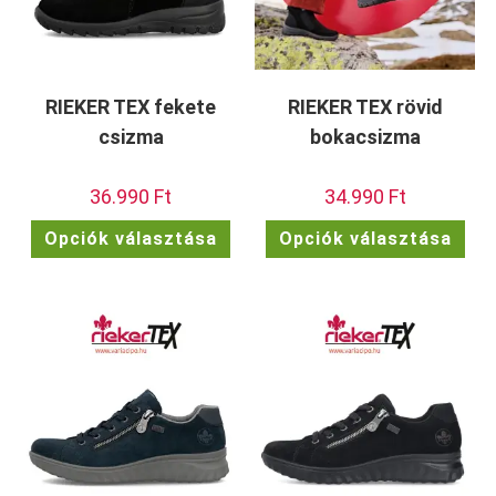
RIEKER TEX fekete
RIEKER TEX rövid
csizma
bokacsizma
36.990
Ft
34.990
Ft
Ennek
Enn
Opciók választása
Opciók választása
a
a
terméknek
ter
több
töb
variációja
vari
van.
van.
A
A
változatok
vált
a
a
termékoldalon
term
választhatók
vála
ki
ki