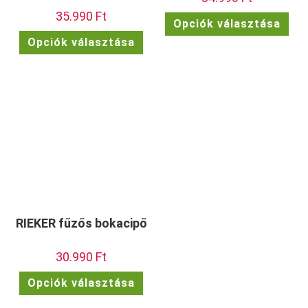
35.990
Ft
Enn
Opciók választása
a
Ennek
ter
Opciók választása
a
töb
terméknek
vari
több
van.
variációja
A
van.
vált
A
a
változatok
term
a
vála
termékoldalon
ki
választhatók
ki
RIEKER fűzős bokacipő
30.990
Ft
Ennek
Opciók választása
a
terméknek
több