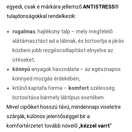
egyedi, csak e márkára jellemző
ANTISTRESS®
tulajdonságokkal rendelkezik:
rugalmas
, hajlékony talp – mely megfelelő
alátámasztást ad a lábnak, és biztosítja a járás
közbeni jobb rezgéscsillapítást elnyelve az
ütéseket,
könnyű
anyagok használata – az egésznapos
könnyed mozgás érdekében,
kitűnő kaptafa forma –
komfort
szélesség
biztosítása bármely lábtípus esetében.
Mivel cipőiket hosszú távú, mindennapi viseletre
szánják, különös jelentőséggel bír a
komfortérzetet tovább növelő „
kézzel varrt
”