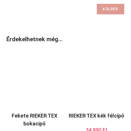
Érdekelhetnek még…
Fekete RIEKER TEX
RIEKER TEX kék félcipő
bokacipő
34.990
Ft