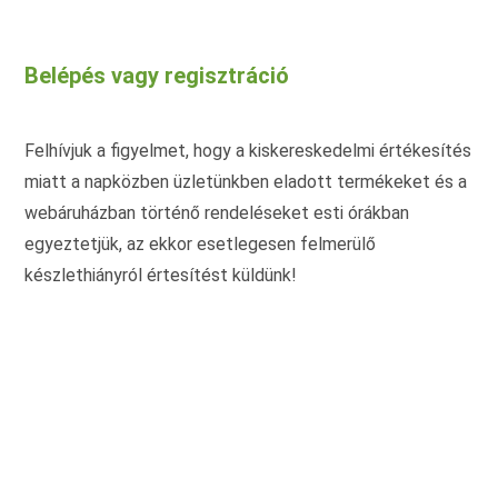
variációja
van.
A
változatok
Belépés vagy regisztráció
a
termékoldalon
választhatók
ki
Felhívjuk a figyelmet, hogy a kiskereskedelmi értékesítés
miatt a napközben üzletünkben eladott termékeket és a
webáruházban történő rendeléseket esti órákban
egyeztetjük, az ekkor esetlegesen felmerülő
készlethiányról értesítést küldünk!