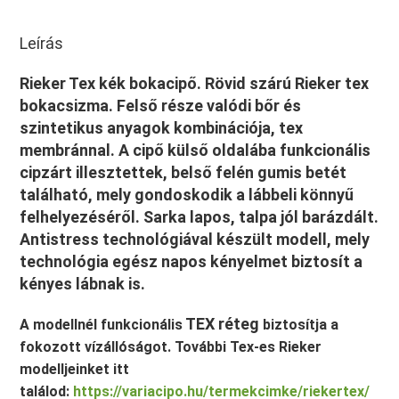
Leírás
Rieker Tex kék bokacipő. Rövid szárú Rieker tex
bokacsizma. Felső része valódi bőr és
szintetikus anyagok kombinációja, tex
membránnal. A cipő külső oldalába funkcionális
cipzárt illesztettek, belső felén gumis betét
található, mely gondoskodik a lábbeli könnyű
felhelyezéséről. Sarka lapos, talpa jól barázdált.
Antistress
technológiával készült modell, mely
technológia egész napos kényelmet biztosít a
kényes lábnak is.
TEX réteg
A modellnél fun
kcionális
biztosítja a
fokozott vízállóságot. További Tex-es Rieker
modelljeinket itt
találod:
https://variacipo.hu/termekcimke/riekertex/