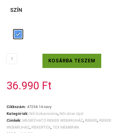
SZÍN
RIEKER
KOSÁRBA TESZEM
TEX
kék
bokacipő
36.990
Ft
mennyiség
Cikkszám:
47254-14 navy
Kategóriák:
Női bokacsizma
,
Női utcai cipő
Címkék:
MEGBÍZHATÓ RIEKER WEBÁRUHÁZ
,
RIEKER
,
RIEKER
WEBÁRUHÁZ
,
RIEKERTEX
,
TEX MEMBRÁN