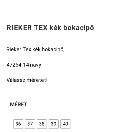
RIEKER TEX kék bokacipő
Rieker Tex kék bokacipő,
47254-14 navy
Válassz méretet!
MÉRET
36
37
38
39
40