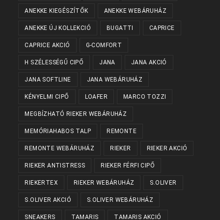
ANEKKE KIEGÉSZÍTŐK
ANEKKE WEBÁRUHÁZ
ANEKKE ÚJ KOLLEKCIÓ
BUGATTI
CAPRICE
CAPRICE AKCIÓ
G-COMFORT
H SZÉLESSÉGŰ CIPŐ
JANA
JANA AKCIÓ
JANA SOFTLINE
JANA WEBÁRUHÁZ
KÉNYELMI CIPŐ
LOAFER
MARCO TOZZI
MEGBÍZHATÓ RIEKER WEBÁRUHÁZ
MEMÓRIAHABOS TALP
REMONTE
REMONTE WEBÁRUHÁZ
RIEKER
RIEKER AKCIÓ
RIEKER ANTISTRESS
RIEKER FÉRFI CIPŐ
RIEKERTEX
RIEKER WEBÁRUHÁZ
S.OLIVER
S.OLIVER AKCIÓ
S.OLIVER WEBÁRUHÁZ
SNEAKERS
TAMARIS
TAMARIS AKCIÓ