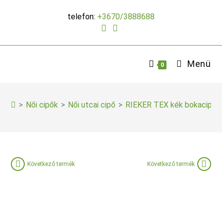
Skip
telefon:
+3670/3888688
to
content
Menü
0
>
Női cipők
>
Női utcai cipő
>
RIEKER TEX kék bokacipő
Következő termék
Következő termék