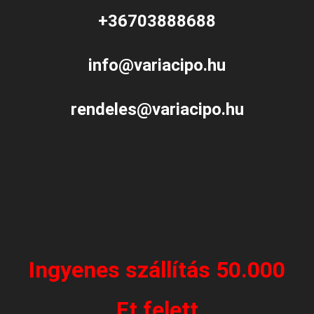
+36703888688
info@variacipo.hu
rendeles@variacipo.hu
Ingyenes szállítás 50.000
Ft felett