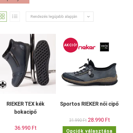
Rendezés legújabb alapján
AKCIÓ!
RIEKER TEX kék
Sportos RIEKER női cipő
bokacipő
Original
28.990
Ft
Current
31.990
Ft
price
price
36.990
Ft
was:
is:
Ennek
Opciók választása
31.990 Ft.
28.990 Ft.
a