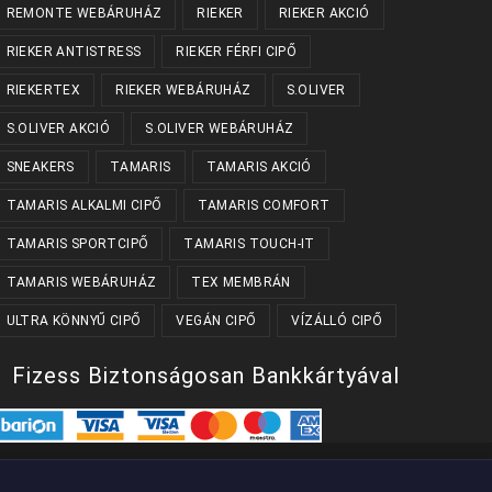
REMONTE WEBÁRUHÁZ
RIEKER
RIEKER AKCIÓ
RIEKER ANTISTRESS
RIEKER FÉRFI CIPŐ
RIEKERTEX
RIEKER WEBÁRUHÁZ
S.OLIVER
S.OLIVER AKCIÓ
S.OLIVER WEBÁRUHÁZ
SNEAKERS
TAMARIS
TAMARIS AKCIÓ
TAMARIS ALKALMI CIPŐ
TAMARIS COMFORT
TAMARIS SPORTCIPŐ
TAMARIS TOUCH-IT
TAMARIS WEBÁRUHÁZ
TEX MEMBRÁN
ULTRA KÖNNYŰ CIPŐ
VEGÁN CIPŐ
VÍZÁLLÓ CIPŐ
Fizess Biztonságosan Bankkártyával