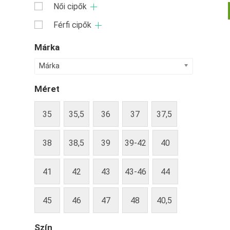
Női cipők
Férfi cipők
Márka
Márka
Méret
35
35,5
36
37
37,5
38
38,5
39
39-42
40
41
42
43
43-46
44
45
46
47
48
40,5
Szín