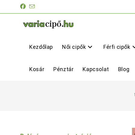
Skip
to
content
Kezdőlap
Női cipők
Férfi cipők
Kosár
Pénztár
Kapcsolat
Blog