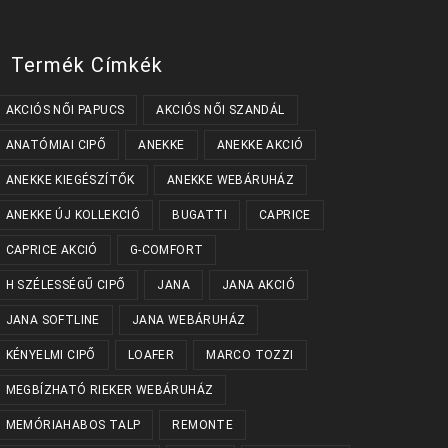
Termék Címkék
AKCIÓS NŐI PAPUCS
AKCIÓS NŐI SZANDÁL
ANATÓMIAI CIPŐ
ANEKKE
ANEKKE AKCIÓ
ANEKKE KIEGÉSZÍTŐK
ANEKKE WEBÁRUHÁZ
ANEKKE ÚJ KOLLEKCIÓ
BUGATTI
CAPRICE
CAPRICE AKCIÓ
G-COMFORT
H SZÉLESSÉGŰ CIPŐ
JANA
JANA AKCIÓ
JANA SOFTLINE
JANA WEBÁRUHÁZ
KÉNYELMI CIPŐ
LOAFER
MARCO TOZZI
MEGBÍZHATÓ RIEKER WEBÁRUHÁZ
MEMÓRIAHABOS TALP
REMONTE