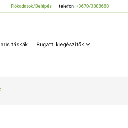
Fiókadatok/Belépés
telefon:
+3670/3888688
aris táskák
Bugatti kiegészítők
z