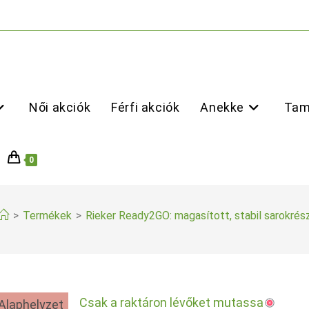
Női akciók
Férfi akciók
Anekke
Tam
0
>
Termékek
>
Rieker Ready2GO: magasított, stabil sarokrés
Csak a raktáron lévőket mutassa
Alaphelyzet