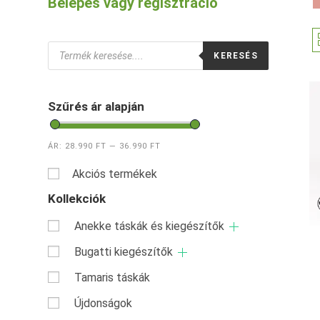
Belépés vagy regisztráció
Products
KERESÉS
search
Szűrés ár alapján
ÁR:
28.990 FT
—
36.990 FT
Akciós termékek
Kollekciók
Anekke táskák és kiegészítők
Bugatti kiegészítők
Tamaris táskák
Újdonságok