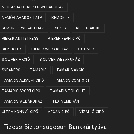
MEGBÍZHATÓ RIEKER WEBÁRUHÁZ
MEMÓRIAHABOS TALP
REMONTE
REMONTE WEBÁRUHÁZ
RIEKER
RIEKER AKCIÓ
RIEKER ANTISTRESS
RIEKER FÉRFI CIPŐ
RIEKERTEX
RIEKER WEBÁRUHÁZ
S.OLIVER
S.OLIVER AKCIÓ
S.OLIVER WEBÁRUHÁZ
SNEAKERS
TAMARIS
TAMARIS AKCIÓ
TAMARIS ALKALMI CIPŐ
TAMARIS COMFORT
TAMARIS SPORTCIPŐ
TAMARIS TOUCH-IT
TAMARIS WEBÁRUHÁZ
TEX MEMBRÁN
ULTRA KÖNNYŰ CIPŐ
VEGÁN CIPŐ
VÍZÁLLÓ CIPŐ
Fizess Biztonságosan Bankkártyával