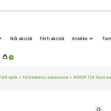
Női akciók
Férfi akciók
Anekke
Tam
0
Férfi cipők
>
Férfi bakancs, bokacsizma
>
RIEKER TEX fűzős ba