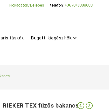
Fiókadatok/Belépés
telefon:
+3670/3888688
aris táskák
Bugatti kiegészítők
kancs
RIEKER TEX fűzős bakancs