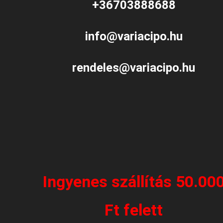
+36703888688
info@variacipo.hu
rendeles@variacipo.hu
Ingyenes szállítás 50.00
Ft felett