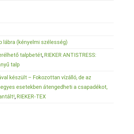
b lábra (kényelmi szélesség)
rélhető talpbetét
,
RIEKER ANTISTRESS:
nyű talp
val készült – Fokozottan vízálló, de az
n egyes esetekben átengedheti a csapadékot,
antált!
,
RIEKER-TEX