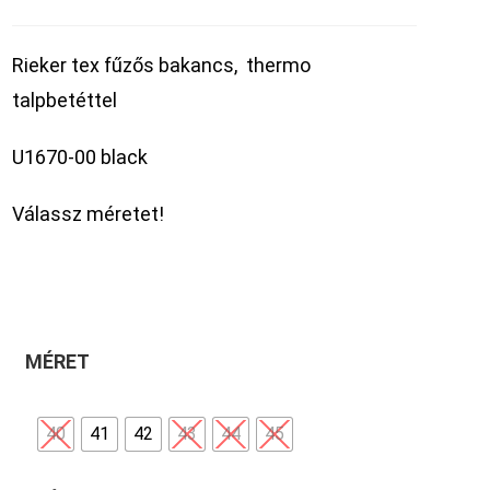
Rieker tex fűzős bakancs, thermo
talpbetéttel
U1670-00 black
Válassz méretet!
MÉRET
40
41
42
43
44
45