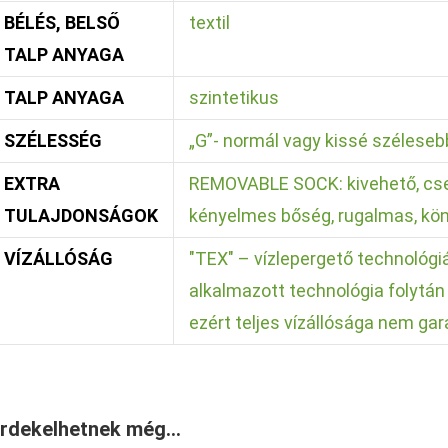
BÉLÉS, BELSŐ
textil
TALP ANYAGA
TALP ANYAGA
szintetikus
SZÉLESSÉG
„G”- normál vagy kissé széleseb
EXTRA
REMOVABLE SOCK: kivehető, cse
TULAJDONSÁGOK
kényelmes bőség, rugalmas, kön
VÍZÁLLÓSÁG
"TEX" – vízlepergető technológiá
alkalmazott technológia folytá
ezért teljes vízállósága nem gar
rdekelhetnek még…