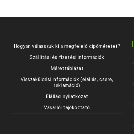
variációja
van.
A
változatok
a
termékoldalon
választhatók
ki
Hogyan válasszuk ki a megfelelő cipőméretet?
Szállítási és fizetési információk
Mérettáblázat
Visszaküldési információk (elállás, csere,
reklamáció)
Elállási nyilatkozat
Vásárlói tájékoztató