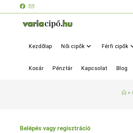
Skip
to
content
Kezdőlap
Női cipők
Férfi cipők
Kosár
Pénztár
Kapcsolat
Blog
>
Belépés vagy regisztráció