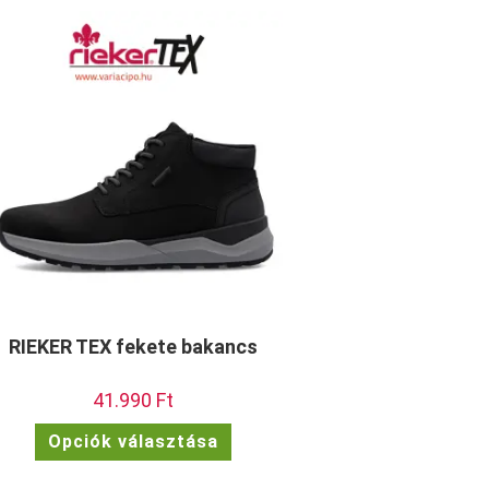
RIEKER TEX fekete bakancs
41.990
Ft
Ennek
Opciók választása
a
terméknek
több