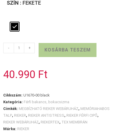
SZÍN
: FEKETE
RIEKER
-
+
KOSÁRBA TESZEM
TEX
fűzős
bakancs
40.990
Ft
mennyiség
Cikkszám:
U1670-00 black
Kategória:
Férfi bakancs, bokacsizma
Címkék:
MEGBÍZHATÓ RIEKER WEBÁRUHÁZ
,
MEMÓRIAHABOS
TALP
,
RIEKER
,
RIEKER ANTISTRESS
,
RIEKER FÉRFI CIPŐ
,
RIEKER WEBÁRUHÁZ
,
RIEKERTEX
,
TEX MEMBRÁN
Márka:
RIEKER