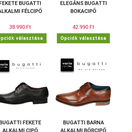
FEKETE BUGATTI
ELEGÁNS BUGATTI
ALKALMI FÉLCIPŐ
BOKACIPŐ
38.990
Ft
42.990
Ft
Ennek
Ennek
pciók választása
Opciók választása
a
a
ek
terméknek
terméknek
több
több
a
variációja
variációja
van.
van.
A
A
ok
változatok
változatok
a
a
dalon
termékoldalon
termékolda
atók
választhatók
választhat
ki
ki
BUGATTI FEKETE
BUGATTI BARNA
ALKALMI CIPŐ
ALKALMI BŐRCIPŐ