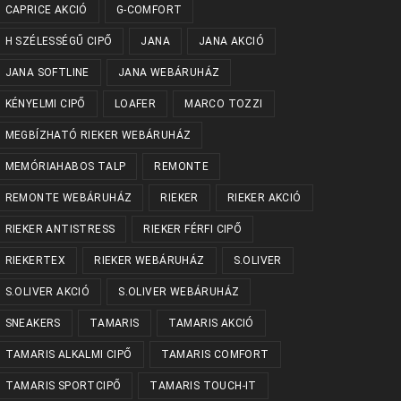
CAPRICE AKCIÓ
G-COMFORT
H SZÉLESSÉGŰ CIPŐ
JANA
JANA AKCIÓ
JANA SOFTLINE
JANA WEBÁRUHÁZ
KÉNYELMI CIPŐ
LOAFER
MARCO TOZZI
MEGBÍZHATÓ RIEKER WEBÁRUHÁZ
MEMÓRIAHABOS TALP
REMONTE
REMONTE WEBÁRUHÁZ
RIEKER
RIEKER AKCIÓ
RIEKER ANTISTRESS
RIEKER FÉRFI CIPŐ
RIEKERTEX
RIEKER WEBÁRUHÁZ
S.OLIVER
S.OLIVER AKCIÓ
S.OLIVER WEBÁRUHÁZ
SNEAKERS
TAMARIS
TAMARIS AKCIÓ
TAMARIS ALKALMI CIPŐ
TAMARIS COMFORT
TAMARIS SPORTCIPŐ
TAMARIS TOUCH-IT