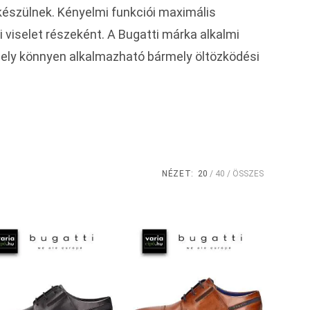
 készülnek. Kényelmi funkciói maximális
 viselet részeként. A Bugatti márka alkalmi
, mely könnyen alkalmazható bármely öltözködési
NÉZET:
20
40
ÖSSZES