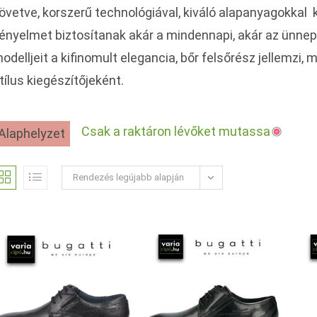
övetve, korszerű technológiával, kiváló alapanyagokkal
ényelmet biztosítanak akár a mindennapi, akár az ünnepi
odelljeit a kifinomult elegancia, bőr felsőrész jellemzi
tílus kiegészítőjeként.
Csak a raktáron lévőket mutassa
Alaphelyzet
Rendezés legújabb alapján