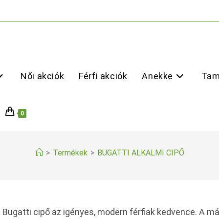
Női akciók
Férfi akciók
Anekke
Tam
0
>
Termékek
>
BUGATTI ALKALMI CIPŐ
 Bugatti cipő az igényes, modern férfiak kedvence. A má