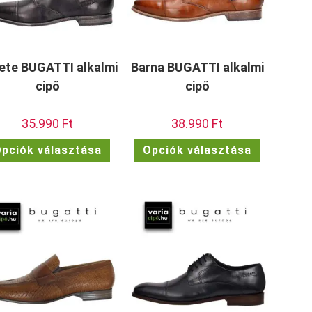
ete BUGATTI alkalmi
Barna BUGATTI alkalmi
cipő
cipő
35.990
Ft
38.990
Ft
Ennek
Ennek
pciók választása
Opciók választása
a
a
ek
terméknek
terméknek
több
több
a
variációja
variációja
van.
van.
A
A
ok
változatok
változatok
a
a
dalon
termékoldalon
termékolda
atók
választhatók
választhat
ki
ki