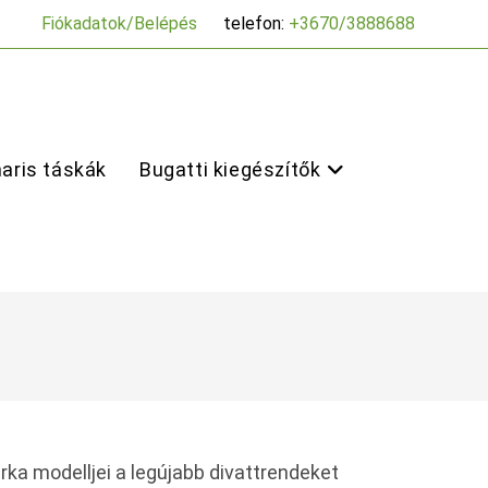
Fiókadatok/Belépés
telefon:
+3670/3888688
aris táskák
Bugatti kiegészítők
rka modelljei a legújabb divattrendeket