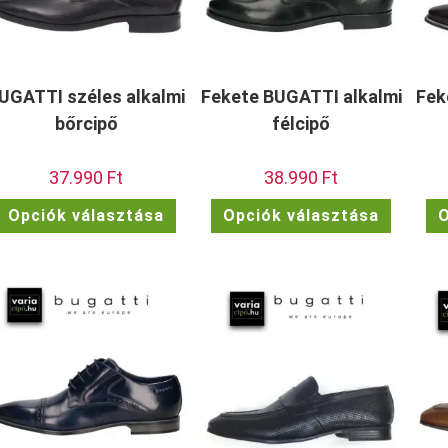
UGATTI széles alkalmi
Fekete BUGATTI alkalmi
Fek
bőrcipő
félcipő
37.990
Ft
38.990
Ft
Ennek
Ennek
Opciók választása
Opciók választása
O
a
a
terméknek
termékn
több
több
variációja
variációj
van.
van.
A
A
változatok
változat
a
a
termékoldalon
termékol
választhatók
választh
ki
ki