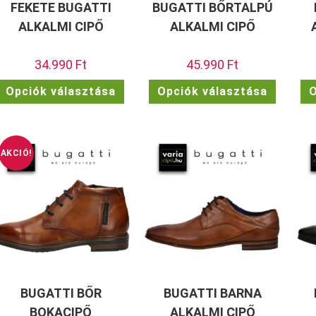
FEKETE BUGATTI
BUGATTI BŐRTALPÚ
ALKALMI CIPŐ
ALKALMI CIPŐ
34.990
Ft
45.990
Ft
Ennek
Ennek
Opciók választása
Opciók választása
O
a
a
terméknek
termékn
több
több
variációja
variációj
van.
van.
A
A
változatok
változat
AKCIÓ!
a
a
termékoldalon
termékol
választhatók
választh
ki
ki
BUGATTI BŐR
BUGATTI BARNA
BOKACIPŐ
ALKALMI CIPŐ