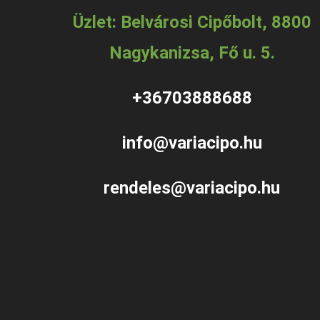
Üzlet: Belvárosi Cipőbolt, 8800
Nagykanizsa, Fő u. 5.
+36703888688
info@variacipo.hu
rendeles@variacipo.hu