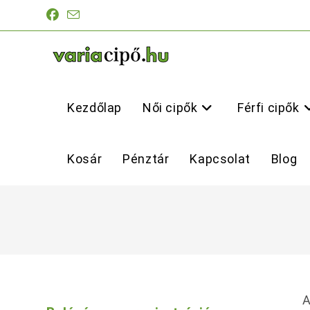
Skip
to
content
Kezdőlap
Női cipők
Férfi cipők
Kosár
Pénztár
Kapcsolat
Blog
A