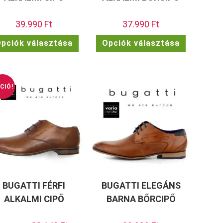
39.990
Ft
37.990
Ft
Ennek
Ennek
pciók választása
Opciók választása
a
a
ek
terméknek
terméknek
több
több
a
variációja
variációja
van.
van.
A
A
ok
változatok
változatok
CIÓ!
a
a
dalon
termékoldalon
termékolda
atók
választhatók
választhat
ki
ki
BUGATTI FÉRFI
BUGATTI ELEGÁNS
ALKALMI CIPŐ
BARNA BŐRCIPŐ