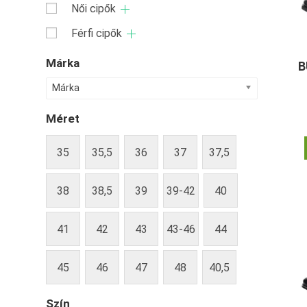
Női cipők
Férfi cipők
Márka
B
Márka
Méret
35
35,5
36
37
37,5
38
38,5
39
39-42
40
41
42
43
43-46
44
45
46
47
48
40,5
Szín