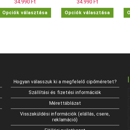
34.990
Ft
34.990
Ft
Ennek
Ennek
Opciók választása
Opciók választása
O
a
a
terméknek
termékn
több
több
variációja
variációj
van.
van.
A
A
változatok
változat
a
a
termékoldalon
termékol
választhatók
választh
ki
ki
Hogyan válasszuk ki a megfelelő cipőméretet?
Szállítási és fizetési információk
Mérettáblázat
Visszaküldési információk (elállás, csere,
reklamáció)