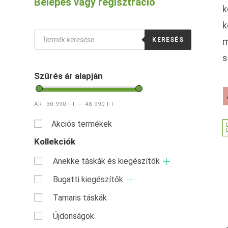
Belépés vagy regisztráció
k
k
Products
KERESÉS
m
search
s
Szűrés ár alapján
ÁR:
30.990 FT
—
48.990 FT
Akciós termékek
Kollekciók
Anekke táskák és kiegészítők
Bugatti kiegészítők
Tamaris táskák
Újdonságok