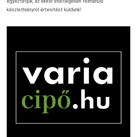
egyeztetjük, az ekkor esetlegesen felmerülő
készlethiányról értesítést küldünk!