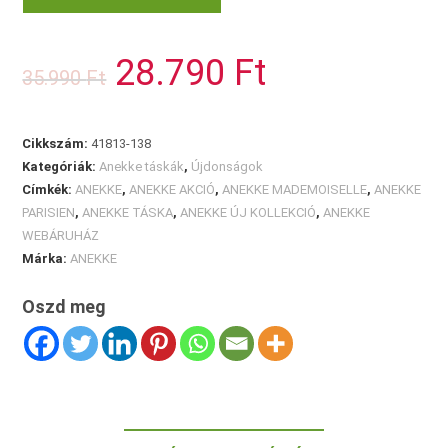
crossbody
táska
28.790
Ft
Original
Current
35.990
Ft
mennyiség
price
price
was:
is:
35.990 Ft.
28.790 Ft.
Cikkszám:
41813-138
Kategóriák:
Anekke táskák
,
Újdonságok
Címkék:
ANEKKE
,
ANEKKE AKCIÓ
,
ANEKKE MADEMOISELLE
,
ANEKKE
PARISIEN
,
ANEKKE TÁSKA
,
ANEKKE ÚJ KOLLEKCIÓ
,
ANEKKE
WEBÁRUHÁZ
Márka:
ANEKKE
Oszd meg