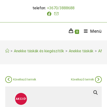
Skip
telefon:
+3670/3888688
to
content
Menü
0
>
Anekke táskák és kiegészítők
>
Anekke táskák
>
ANEK
Következő termék
Következő termék
AKCIÓ!