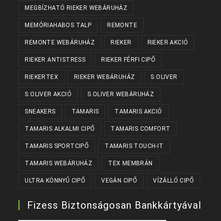
MEGBÍZHATÓ RIEKER WEBÁRUHÁZ
MEMÓRIAHABOS TALP
REMONTE
REMONTE WEBÁRUHÁZ
RIEKER
RIEKER AKCIÓ
RIEKER ANTISTRESS
RIEKER FÉRFI CIPŐ
RIEKERTEX
RIEKER WEBÁRUHÁZ
S.OLIVER
S.OLIVER AKCIÓ
S.OLIVER WEBÁRUHÁZ
SNEAKERS
TAMARIS
TAMARIS AKCIÓ
TAMARIS ALKALMI CIPŐ
TAMARIS COMFORT
TAMARIS SPORTCIPŐ
TAMARIS TOUCH-IT
TAMARIS WEBÁRUHÁZ
TEX MEMBRÁN
ULTRA KÖNNYŰ CIPŐ
VEGÁN CIPŐ
VÍZÁLLÓ CIPŐ
Fizess Biztonságosan Bankkártyával