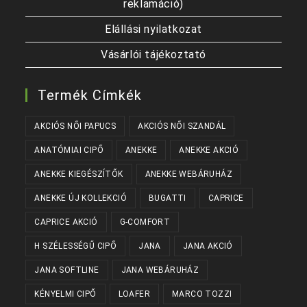
reklamáció)
Elállási nyilatkozat
Vásárlói tájékoztató
Termék Címkék
AKCIÓS NŐI PAPUCS
AKCIÓS NŐI SZANDÁL
ANATÓMIAI CIPŐ
ANEKKE
ANEKKE AKCIÓ
ANEKKE KIEGÉSZÍTŐK
ANEKKE WEBÁRUHÁZ
ANEKKE ÚJ KOLLEKCIÓ
BUGATTI
CAPRICE
CAPRICE AKCIÓ
G-COMFORT
H SZÉLESSÉGŰ CIPŐ
JANA
JANA AKCIÓ
JANA SOFTLINE
JANA WEBÁRUHÁZ
KÉNYELMI CIPŐ
LOAFER
MARCO TOZZI