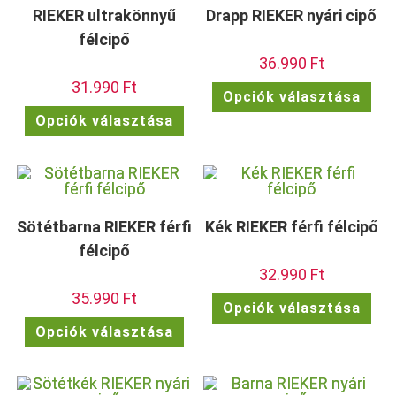
RIEKER ultrakönnyű
Drapp RIEKER nyári cipő
félcipő
36.990
Ft
31.990
Ft
Enn
Opciók választása
a
Ennek
ter
Opciók választása
a
töb
terméknek
vari
több
van.
variációja
A
van.
vált
A
a
változatok
term
a
vála
termékoldalon
ki
Sötétbarna RIEKER férfi
Kék RIEKER férfi félcipő
választhatók
ki
félcipő
32.990
Ft
35.990
Ft
Enn
Opciók választása
a
Ennek
ter
Opciók választása
a
töb
terméknek
vari
több
van.
variációja
A
van.
vált