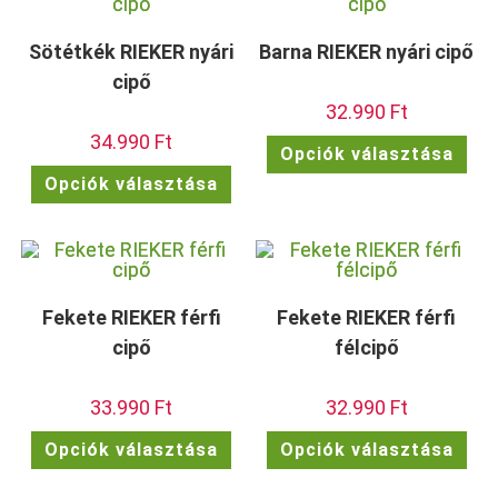
A
a
változatok
term
a
vála
termékoldalon
ki
Sötétkék RIEKER nyári
Barna RIEKER nyári cipő
választhatók
ki
cipő
32.990
Ft
34.990
Ft
Enn
Opciók választása
a
Ennek
ter
Opciók választása
a
töb
terméknek
vari
több
van.
variációja
A
van.
vált
A
a
változatok
term
a
vála
termékoldalon
ki
Fekete RIEKER férfi
Fekete RIEKER férfi
választhatók
ki
cipő
félcipő
33.990
Ft
32.990
Ft
Ennek
Enn
Opciók választása
Opciók választása
a
a
terméknek
ter
több
töb