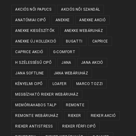
AKCIÓS NŐI PAPUCS
AKCIÓS NŐI SZANDÁL
ANATÓMIAI CIPŐ
ANEKKE
ANEKKE AKCIÓ
ANEKKE KIEGÉSZÍTŐK
ANEKKE WEBÁRUHÁZ
ANEKKE ÚJ KOLLEKCIÓ
BUGATTI
CAPRICE
CAPRICE AKCIÓ
G-COMFORT
H SZÉLESSÉGŰ CIPŐ
JANA
JANA AKCIÓ
JANA SOFTLINE
JANA WEBÁRUHÁZ
KÉNYELMI CIPŐ
LOAFER
MARCO TOZZI
MEGBÍZHATÓ RIEKER WEBÁRUHÁZ
MEMÓRIAHABOS TALP
REMONTE
REMONTE WEBÁRUHÁZ
RIEKER
RIEKER AKCIÓ
RIEKER ANTISTRESS
RIEKER FÉRFI CIPŐ