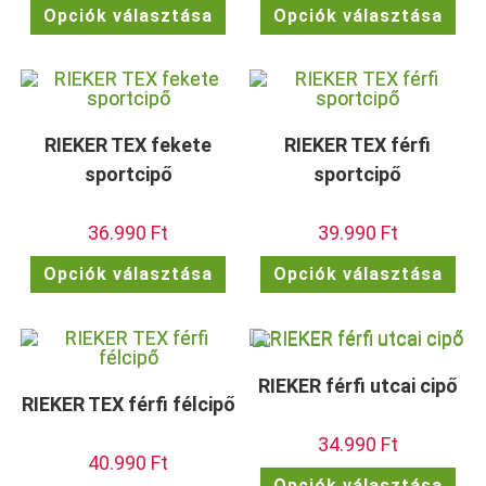
Ennek
Enn
Opciók választása
Opciók választása
a
a
terméknek
ter
több
töb
variációja
vari
van.
van.
A
A
változatok
vált
a
a
termékoldalon
term
RIEKER TEX fekete
RIEKER TEX férfi
választhatók
vála
ki
ki
sportcipő
sportcipő
36.990
Ft
39.990
Ft
Ennek
Enn
Opciók választása
Opciók választása
a
a
terméknek
ter
több
töb
variációja
vari
van.
van.
A
A
változatok
vált
RIEKER férfi utcai cipő
a
a
termékoldalon
term
RIEKER TEX férfi félcipő
választhatók
vála
ki
ki
34.990
Ft
40.990
Ft
Enn
Opciók választása