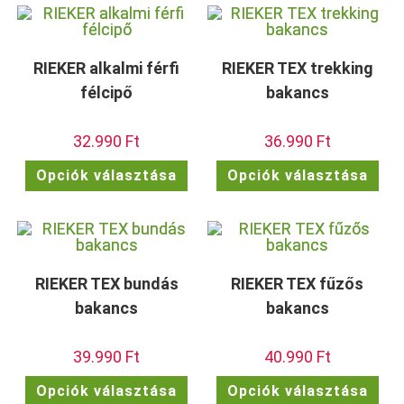
variációja
vari
van.
van.
A
A
változatok
vált
a
a
termékoldalon
term
RIEKER alkalmi férfi
RIEKER TEX trekking
választhatók
vála
ki
ki
félcipő
bakancs
32.990
Ft
36.990
Ft
Ennek
Enn
Opciók választása
Opciók választása
a
a
terméknek
ter
több
töb
variációja
vari
van.
van.
A
A
változatok
vált
a
a
termékoldalon
term
RIEKER TEX bundás
RIEKER TEX fűzős
választhatók
vála
ki
ki
bakancs
bakancs
39.990
Ft
40.990
Ft
Ennek
Enn
Opciók választása
Opciók választása
a
a