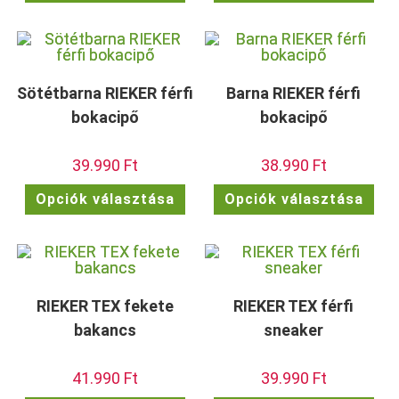
terméknek
ter
több
töb
variációja
vari
van.
van.
A
A
változatok
vált
a
a
termékoldalon
term
Sötétbarna RIEKER férfi
Barna RIEKER férfi
választhatók
vála
ki
ki
bokacipő
bokacipő
39.990
Ft
38.990
Ft
Ennek
Enn
Opciók választása
Opciók választása
a
a
terméknek
ter
több
töb
variációja
vari
van.
van.
A
A
változatok
vált
a
a
termékoldalon
term
RIEKER TEX fekete
RIEKER TEX férfi
választhatók
vála
ki
ki
bakancs
sneaker
41.990
Ft
39.990
Ft