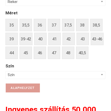
Rieker
Méret
35
35,5
36
37
37,5
38
38,5
39
39-42
40
41
42
43
43-46
44
45
46
47
48
40,5
Szín
Szín
ALAPHELYZET
Ingyenes szállítás 50.000