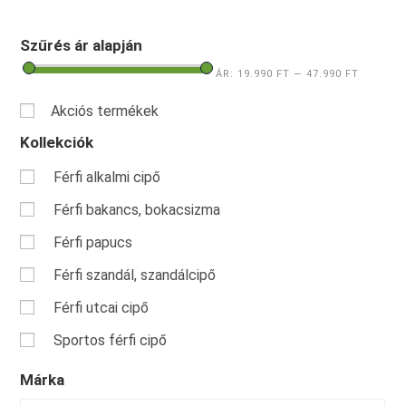
Szűrés ár alapján
ÁR:
19.990 FT
—
47.990 FT
Akciós termékek
Kollekciók
Férfi alkalmi cipő
Férfi bakancs, bokacsizma
Férfi papucs
Férfi szandál, szandálcipő
Férfi utcai cipő
Sportos férfi cipő
Márka