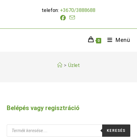
Skip
telefon:
+3670/3888688
to
content
Menü
0
>
Üzlet
Belépés vagy regisztráció
Products
KERESÉS
search