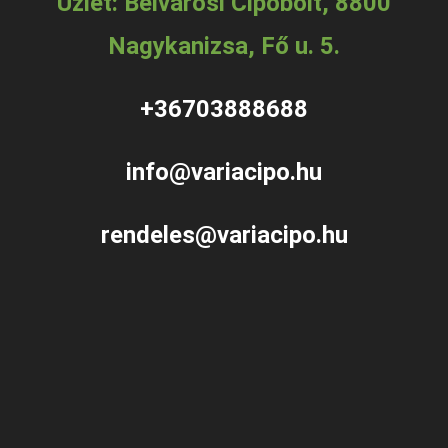
Üzlet: Belvárosi Cipőbolt, 8800
Nagykanizsa, Fő u. 5.
+36703888688
info@variacipo.hu
rendeles@variacipo.hu