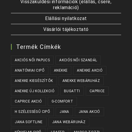
Visszaküldési információk (elállás, csere,
reklamáció)
Elállási nyilatkozat
Vásárlói tájékoztató
Termék Címkék
AKCIÓS NŐI PAPUCS
AKCIÓS NŐI SZANDÁL
ANATÓMIAI CIPŐ
ANEKKE
ANEKKE AKCIÓ
ANEKKE KIEGÉSZÍTŐK
ANEKKE WEBÁRUHÁZ
ANEKKE ÚJ KOLLEKCIÓ
BUGATTI
CAPRICE
CAPRICE AKCIÓ
G-COMFORT
H SZÉLESSÉGŰ CIPŐ
JANA
JANA AKCIÓ
JANA SOFTLINE
JANA WEBÁRUHÁZ