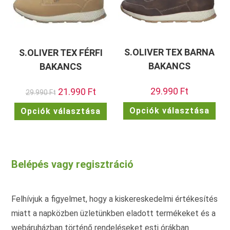
S.OLIVER TEX BARNA
S.OLIVER TEX FÉRFI
BAKANCS
BAKANCS
29.990
Ft
Original
21.990
Ft
Current
29.990
Ft
price
price
was:
is:
Enn
Ennek
Opciók választása
Opciók választása
29.990 Ft.
21.990 Ft.
a
a
ter
terméknek
töb
több
vari
variációja
van.
van.
A
A
vált
változatok
Belépés vagy regisztráció
a
a
term
termékoldalon
vála
választhatók
ki
ki
Felhívjuk a figyelmet, hogy a kiskereskedelmi értékesítés
miatt a napközben üzletünkben eladott termékeket és a
webáruházban történő rendeléseket esti órákban