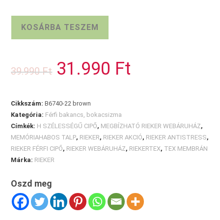
RIEKER
KOSÁRBA TESZEM
TEX
FÉRFI
BOKACIPŐ
31.990
Ft
Original
Current
39.990
Ft
mennyiség
price
price
was:
is:
39.990 Ft.
31.990 Ft.
Cikkszám:
B6740-22 brown
Kategória:
Férfi bakancs, bokacsizma
Címkék:
H SZÉLESSÉGŰ CIPŐ
,
MEGBÍZHATÓ RIEKER WEBÁRUHÁZ
,
MEMÓRIAHABOS TALP
,
RIEKER
,
RIEKER AKCIÓ
,
RIEKER ANTISTRESS
,
RIEKER FÉRFI CIPŐ
,
RIEKER WEBÁRUHÁZ
,
RIEKERTEX
,
TEX MEMBRÁN
Márka:
RIEKER
Oszd meg