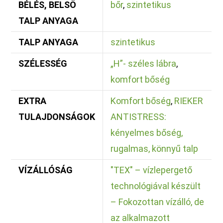
BÉLÉS, BELSŐ
bőr
,
szintetikus
TALP ANYAGA
TALP ANYAGA
szintetikus
SZÉLESSÉG
„H”- széles lábra
,
komfort bőség
EXTRA
Komfort bőség
,
RIEKER
TULAJDONSÁGOK
ANTISTRESS:
kényelmes bőség,
rugalmas, könnyű talp
VÍZÁLLÓSÁG
"TEX" – vízlepergető
technológiával készült
– Fokozottan vízálló, de
az alkalmazott