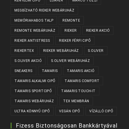
KÉNYELMI CIPŐ
LOAFER
MARCO TOZZI
MEGBÍZHATÓ RIEKER WEBÁRUHÁZ
MEMÓRIAHABOS TALP
REMONTE
REMONTE WEBÁRUHÁZ
RIEKER
RIEKER AKCIÓ
RIEKER ANTISTRESS
RIEKER FÉRFI CIPŐ
RIEKERTEX
RIEKER WEBÁRUHÁZ
S.OLIVER
S.OLIVER AKCIÓ
S.OLIVER WEBÁRUHÁZ
SNEAKERS
TAMARIS
TAMARIS AKCIÓ
TAMARIS ALKALMI CIPŐ
TAMARIS COMFORT
TAMARIS SPORTCIPŐ
TAMARIS TOUCH-IT
TAMARIS WEBÁRUHÁZ
TEX MEMBRÁN
ULTRA KÖNNYŰ CIPŐ
VEGÁN CIPŐ
VÍZÁLLÓ CIPŐ
Fizess Biztonságosan Bankkártyával