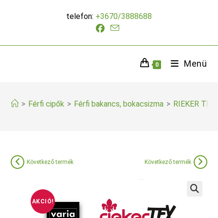
Skip
telefon:
+3670/3888688
to
content
Menü
0
>
Férfi cipők
>
Férfi bakancs, bokacsizma
>
RIEKER TEX
Következő termék
Következő termék
AKCIÓ!