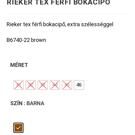
RIEKER TEX FÉRFI BOKACIPŐ
Rieker tex férfi bokacipő, extra szélességgel
B6740-22 brown
MÉRET
41
42
43
44
45
46
SZÍN
: BARNA