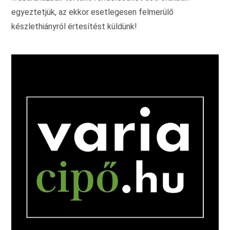
egyeztetjük, az ekkor esetlegesen felmerülő
készlethiányról értesítést küldünk!