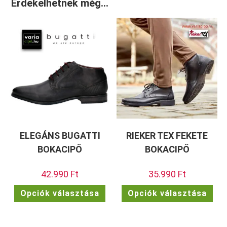
Érdekelhetnek még…
ELEGÁNS BUGATTI
RIEKER TEX FEKETE
BOKACIPŐ
BOKACIPŐ
42.990
Ft
35.990
Ft
Ennek
Enn
Opciók választása
Opciók választása
a
a
terméknek
ter
több
töb
variációja
vari
van.
van.