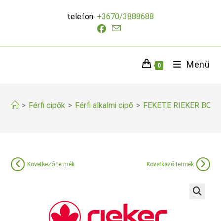
Skip
telefon:
+3670/3888688
to
content
Menü
0
>
Férfi cipők
>
Férfi alkalmi cipő
>
FEKETE RIEKER BOK
Következő termék
Következő termék