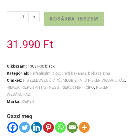
FEKETE
-
+
KOSÁRBA TESZEM
RIEKER
BOKACIPŐ
mennyiség
31.990
Ft
Cikkszám:
13031-00 black
Kategóriák:
Férfi alkalmi cipő
,
Férfi bakancs, bokacsizma
Címkék:
H SZÉLESSÉGŰ CIPŐ
,
MEGBÍZHATÓ RIEKER WEBÁRUHÁZ
,
RIEKER
,
RIEKER ANTISTRESS
,
RIEKER FÉRFI CIPŐ
,
RIEKER
WEBÁRUHÁZ
Márka:
RIEKER
Oszd meg