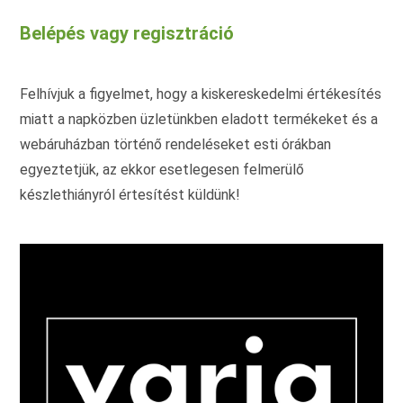
A
A
változatok
vált
Belépés vagy regisztráció
a
a
termékoldalon
term
választhatók
vála
ki
ki
Felhívjuk a figyelmet, hogy a kiskereskedelmi értékesítés
miatt a napközben üzletünkben eladott termékeket és a
webáruházban történő rendeléseket esti órákban
egyeztetjük, az ekkor esetlegesen felmerülő
készlethiányról értesítést küldünk!