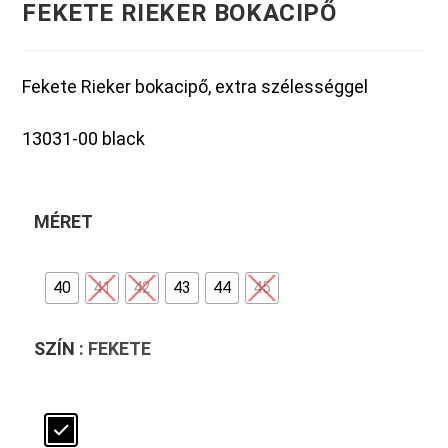
FEKETE RIEKER BOKACIPŐ
Fekete Rieker bokacipő, extra szélességgel
13031-00 black
MÉRET
40
41
42
43
44
45
SZÍN
: FEKETE