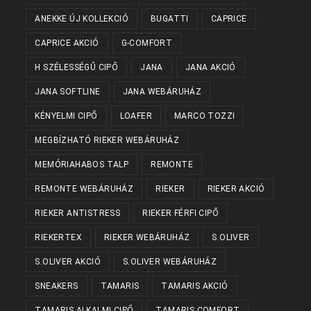
ANEKKE ÚJ KOLLEKCIÓ
BUGATTI
CAPRICE
CAPRICE AKCIÓ
G-COMFORT
H SZÉLESSÉGŰ CIPŐ
JANA
JANA AKCIÓ
JANA SOFTLINE
JANA WEBÁRUHÁZ
KÉNYELMI CIPŐ
LOAFER
MARCO TOZZI
MEGBÍZHATÓ RIEKER WEBÁRUHÁZ
MEMÓRIAHABOS TALP
REMONTE
REMONTE WEBÁRUHÁZ
RIEKER
RIEKER AKCIÓ
RIEKER ANTISTRESS
RIEKER FÉRFI CIPŐ
RIEKERTEX
RIEKER WEBÁRUHÁZ
S.OLIVER
S.OLIVER AKCIÓ
S.OLIVER WEBÁRUHÁZ
SNEAKERS
TAMARIS
TAMARIS AKCIÓ
TAMARIS ALKALMI CIPŐ
TAMARIS COMFORT