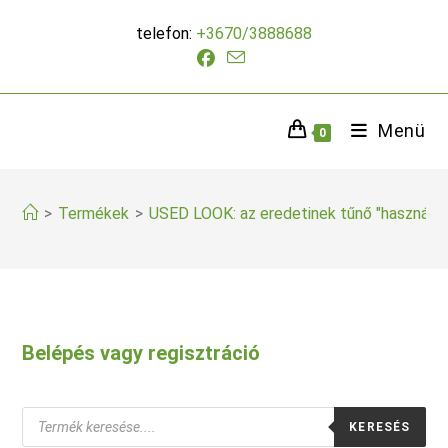
Skip
telefon:
+3670/3888688
to
content
Menü
0
>
Termékek
>
USED LOOK: az eredetinek tűnő "használat
Belépés vagy regisztráció
Products
KERESÉS
search