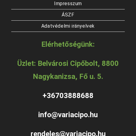
Impresszum
ÁSZF
Adatvédelmi irányelvek
Elérhetőségünk:
Üzlet: Belvárosi Cipőbolt, 8800
Nagykanizsa, Fő u. 5.
+36703888688
info@variacipo.hu
rendeles@variacipo.hu