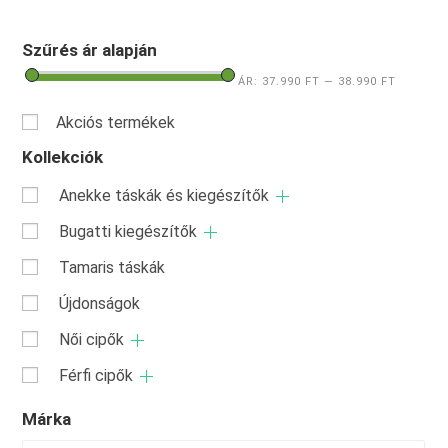
Szűrés ár alapján
ÁR:
37.990 FT
—
38.990 FT
Akciós termékek
Kollekciók
Anekke táskák és kiegészítők
Bugatti kiegészítők
Tamaris táskák
Újdonságok
Női cipők
Férfi cipők
Márka