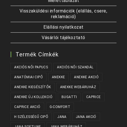
Mérettáblázat
Visszaküldési információk (elállás, csere,
reklamáció)
Elállási nyilatkozat
Vásárlói tájékoztató
Termék Címkék
AKCIÓS NŐI PAPUCS
AKCIÓS NŐI SZANDÁL
ANATÓMIAI CIPŐ
ANEKKE
ANEKKE AKCIÓ
ANEKKE KIEGÉSZÍTŐK
ANEKKE WEBÁRUHÁZ
ANEKKE ÚJ KOLLEKCIÓ
BUGATTI
CAPRICE
CAPRICE AKCIÓ
G-COMFORT
H SZÉLESSÉGŰ CIPŐ
JANA
JANA AKCIÓ
JANA SOFTLINE
JANA WEBÁRUHÁZ