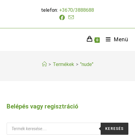
Skip
telefon:
+3670/3888688
to
content
Menü
0
>
Termékek
>
"nude"
Belépés vagy regisztráció
Products
KERESÉS
search