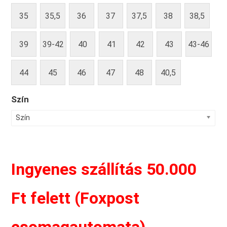
35
35,5
36
37
37,5
38
38,5
39
39-42
40
41
42
43
43-46
44
45
46
47
48
40,5
Szín
Szín
Ingyenes szállítás 50.000
Ft felett (Foxpost