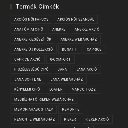
Termék Címkék
AKCIÓS NŐI PAPUCS
AKCIÓS NŐI SZANDÁL
ANATÓMIAI CIPŐ
ANEKKE
ANEKKE AKCIÓ
ANEKKE KIEGÉSZÍTŐK
ANEKKE WEBÁRUHÁZ
ANEKKE ÚJ KOLLEKCIÓ
BUGATTI
CAPRICE
CAPRICE AKCIÓ
G-COMFORT
H SZÉLESSÉGŰ CIPŐ
JANA
JANA AKCIÓ
JANA SOFTLINE
JANA WEBÁRUHÁZ
KÉNYELMI CIPŐ
LOAFER
MARCO TOZZI
MEGBÍZHATÓ RIEKER WEBÁRUHÁZ
MEMÓRIAHABOS TALP
REMONTE
REMONTE WEBÁRUHÁZ
RIEKER
RIEKER AKCIÓ