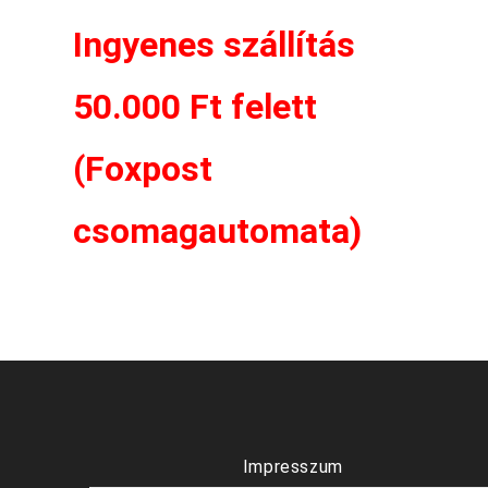
Ingyenes szállítás
50.000 Ft felett
(Foxpost
csomagautomata)
Impresszum