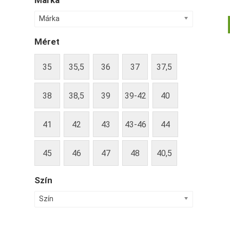
Márka
Márka
Méret
35
35,5
36
37
37,5
38
38,5
39
39-42
40
41
42
43
43-46
44
45
46
47
48
40,5
Szín
Szín