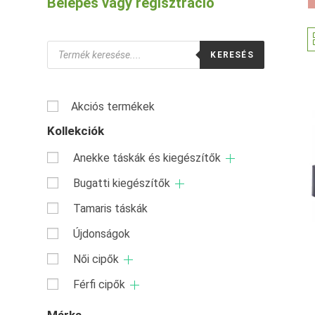
Belépés vagy regisztráció
Products
KERESÉS
search
Akciós termékek
Kollekciók
Anekke táskák és kiegészítők
Bugatti kiegészítők
Tamaris táskák
Újdonságok
Női cipők
Férfi cipők