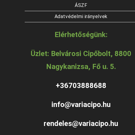
ÁSZF
Adatvédelmi irányelvek
Elérhetőségünk:
Üzlet: Belvárosi Cipőbolt, 8800
Nagykanizsa, Fő u. 5.
+36703888688
info@variacipo.hu
rendeles@variacipo.hu