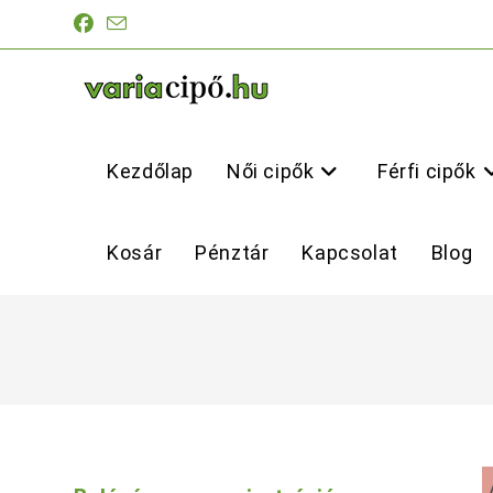
Skip
to
content
Kezdőlap
Női cipők
Férfi cipők
Kosár
Pénztár
Kapcsolat
Blog