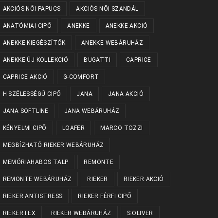
AKCIÓS NŐI PAPUCS
AKCIÓS NŐI SZANDÁL
ANATÓMIAI CIPŐ
ANEKKE
ANEKKE AKCIÓ
ANEKKE KIEGÉSZÍTŐK
ANEKKE WEBÁRUHÁZ
ANEKKE ÚJ KOLLEKCIÓ
BUGATTI
CAPRICE
CAPRICE AKCIÓ
G-COMFORT
H SZÉLESSÉGŰ CIPŐ
JANA
JANA AKCIÓ
JANA SOFTLINE
JANA WEBÁRUHÁZ
KÉNYELMI CIPŐ
LOAFER
MARCO TOZZI
MEGBÍZHATÓ RIEKER WEBÁRUHÁZ
MEMÓRIAHABOS TALP
REMONTE
REMONTE WEBÁRUHÁZ
RIEKER
RIEKER AKCIÓ
RIEKER ANTISTRESS
RIEKER FÉRFI CIPŐ
RIEKERTEX
RIEKER WEBÁRUHÁZ
S.OLIVER