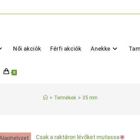
Női akciók
Férfi akciók
Anekke
Tam
0
>
Termékek
>
35 mm
Csak a raktáron lévőket mutassa
Alaphelyzet