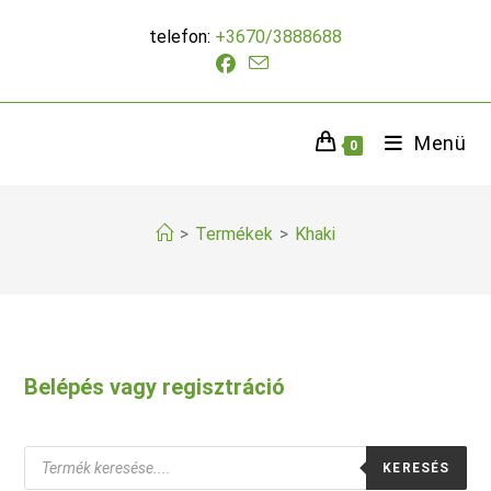
Skip
telefon:
+3670/3888688
to
content
Menü
0
>
Termékek
>
Khaki
Belépés vagy regisztráció
Products
KERESÉS
search