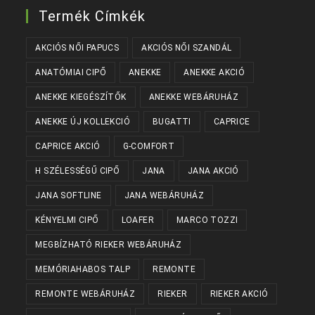
Termék Címkék
AKCIÓS NŐI PAPUCS
AKCIÓS NŐI SZANDÁL
ANATÓMIAI CIPŐ
ANEKKE
ANEKKE AKCIÓ
ANEKKE KIEGÉSZÍTŐK
ANEKKE WEBÁRUHÁZ
ANEKKE ÚJ KOLLEKCIÓ
BUGATTI
CAPRICE
CAPRICE AKCIÓ
G-COMFORT
H SZÉLESSÉGŰ CIPŐ
JANA
JANA AKCIÓ
JANA SOFTLINE
JANA WEBÁRUHÁZ
KÉNYELMI CIPŐ
LOAFER
MARCO TOZZI
MEGBÍZHATÓ RIEKER WEBÁRUHÁZ
MEMÓRIAHABOS TALP
REMONTE
REMONTE WEBÁRUHÁZ
RIEKER
RIEKER AKCIÓ