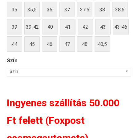
35
35,5
36
37
37,5
38
38,5
39
39-42
40
41
42
43
43-46
44
45
46
47
48
40,5
Szín
Szín
Ingyenes szállítás 50.000
Ft felett (Foxpost