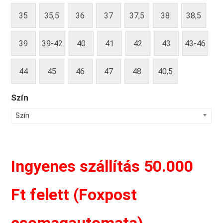
35
35,5
36
37
37,5
38
38,5
39
39-42
40
41
42
43
43-46
44
45
46
47
48
40,5
Szín
Szín
Ingyenes szállítás 50.000
Ft felett (Foxpost