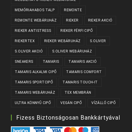
MEMÓRIAHABOS TALP
REMONTE
REMONTE WEBÁRUHÁZ
RIEKER
RIEKER AKCIÓ
RIEKER ANTISTRESS
RIEKER FÉRFI CIPŐ
RIEKERTEX
RIEKER WEBÁRUHÁZ
S.OLIVER
S.OLIVER AKCIÓ
S.OLIVER WEBÁRUHÁZ
SNEAKERS
TAMARIS
TAMARIS AKCIÓ
TAMARIS ALKALMI CIPŐ
TAMARIS COMFORT
TAMARIS SPORTCIPŐ
TAMARIS TOUCH-IT
TAMARIS WEBÁRUHÁZ
TEX MEMBRÁN
ULTRA KÖNNYŰ CIPŐ
VEGÁN CIPŐ
VÍZÁLLÓ CIPŐ
Fizess Biztonságosan Bankkártyával