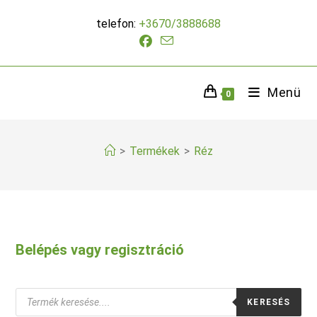
Skip
telefon:
+3670/3888688
to
content
Menü
0
>
Termékek
>
Réz
Belépés vagy regisztráció
Products
KERESÉS
search