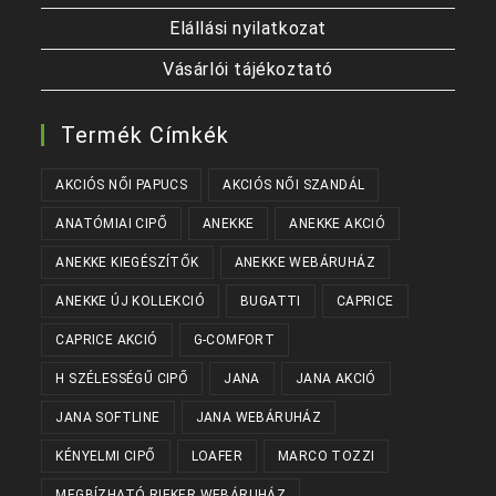
Elállási nyilatkozat
Vásárlói tájékoztató
Termék Címkék
AKCIÓS NŐI PAPUCS
AKCIÓS NŐI SZANDÁL
ANATÓMIAI CIPŐ
ANEKKE
ANEKKE AKCIÓ
ANEKKE KIEGÉSZÍTŐK
ANEKKE WEBÁRUHÁZ
ANEKKE ÚJ KOLLEKCIÓ
BUGATTI
CAPRICE
CAPRICE AKCIÓ
G-COMFORT
H SZÉLESSÉGŰ CIPŐ
JANA
JANA AKCIÓ
JANA SOFTLINE
JANA WEBÁRUHÁZ
KÉNYELMI CIPŐ
LOAFER
MARCO TOZZI
MEGBÍZHATÓ RIEKER WEBÁRUHÁZ