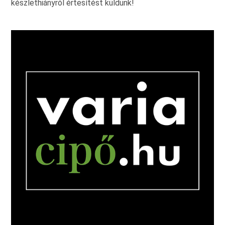
készlethiányról értesítést küldünk!