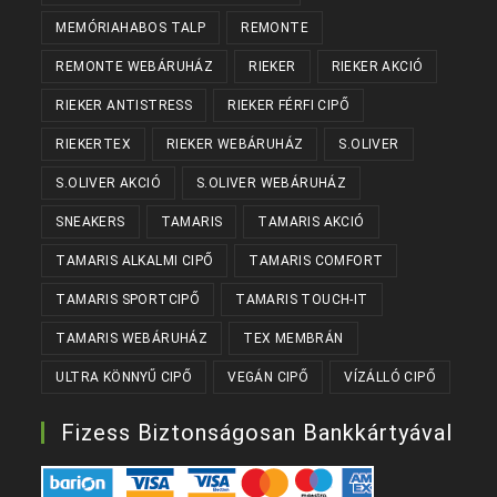
MEMÓRIAHABOS TALP
REMONTE
REMONTE WEBÁRUHÁZ
RIEKER
RIEKER AKCIÓ
RIEKER ANTISTRESS
RIEKER FÉRFI CIPŐ
RIEKERTEX
RIEKER WEBÁRUHÁZ
S.OLIVER
S.OLIVER AKCIÓ
S.OLIVER WEBÁRUHÁZ
SNEAKERS
TAMARIS
TAMARIS AKCIÓ
TAMARIS ALKALMI CIPŐ
TAMARIS COMFORT
TAMARIS SPORTCIPŐ
TAMARIS TOUCH-IT
TAMARIS WEBÁRUHÁZ
TEX MEMBRÁN
ULTRA KÖNNYŰ CIPŐ
VEGÁN CIPŐ
VÍZÁLLÓ CIPŐ
Fizess Biztonságosan Bankkártyával