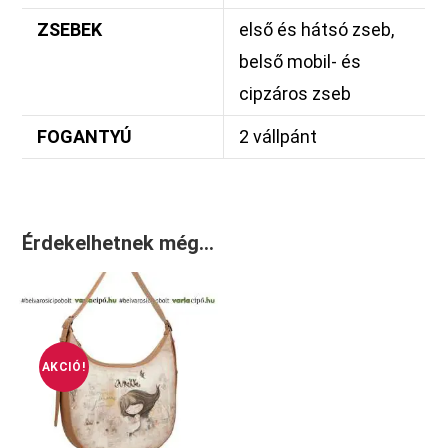
ZSEBEK
első és hátsó zseb,
belső mobil- és
cipzáros zseb
FOGANTYÚ
2 vállpánt
Érdekelhetnek még…
AKCIÓ!