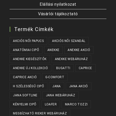
Elállási nyilatkozat
Vásárlói tájékoztató
Termék Címkék
AKCIÓS NŐI PAPUCS
AKCIÓS NŐI SZANDÁL
ANATÓMIAI CIPŐ
ANEKKE
ANEKKE AKCIÓ
ANEKKE KIEGÉSZÍTŐK
ANEKKE WEBÁRUHÁZ
ANEKKE ÚJ KOLLEKCIÓ
BUGATTI
CAPRICE
CAPRICE AKCIÓ
G-COMFORT
H SZÉLESSÉGŰ CIPŐ
JANA
JANA AKCIÓ
JANA SOFTLINE
JANA WEBÁRUHÁZ
KÉNYELMI CIPŐ
LOAFER
MARCO TOZZI
MEGBÍZHATÓ RIEKER WEBÁRUHÁZ