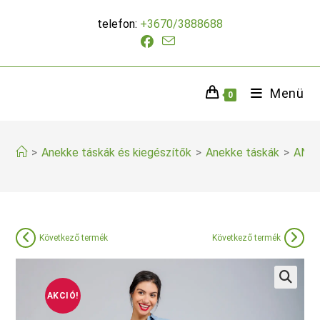
Skip
telefon:
+3670/3888688
to
content
Menü
0
>
Anekke táskák és kiegészítők
>
Anekke táskák
>
ANEK
Következő termék
Következő termék
AKCIÓ!