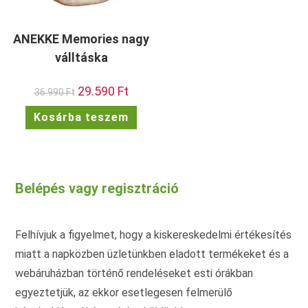
ANEKKE Memories nagy
válltáska
Original
29.590
Ft
Current
36.990
Ft
price
price
was:
is:
Kosárba teszem
36.990 Ft.
29.590 Ft.
Belépés vagy regisztráció
Felhívjuk a figyelmet, hogy a kiskereskedelmi értékesítés
miatt a napközben üzletünkben eladott termékeket és a
webáruházban történő rendeléseket esti órákban
egyeztetjük, az ekkor esetlegesen felmerülő