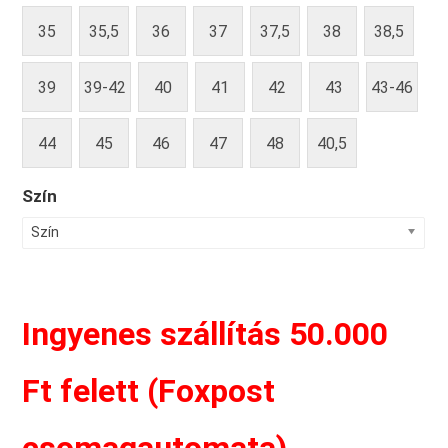
35
35,5
36
37
37,5
38
38,5
39
39-42
40
41
42
43
43-46
44
45
46
47
48
40,5
Szín
Szín
Ingyenes szállítás 50.000
Ft felett (Foxpost