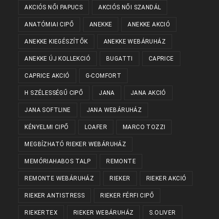
AKCIÓS NŐI PAPUCS
AKCIÓS NŐI SZANDÁL
ANATÓMIAI CIPŐ
ANEKKE
ANEKKE AKCIÓ
ANEKKE KIEGÉSZÍTŐK
ANEKKE WEBÁRUHÁZ
ANEKKE ÚJ KOLLEKCIÓ
BUGATTI
CAPRICE
CAPRICE AKCIÓ
G-COMFORT
H SZÉLESSÉGŰ CIPŐ
JANA
JANA AKCIÓ
JANA SOFTLINE
JANA WEBÁRUHÁZ
KÉNYELMI CIPŐ
LOAFER
MARCO TOZZI
MEGBÍZHATÓ RIEKER WEBÁRUHÁZ
MEMÓRIAHABOS TALP
REMONTE
REMONTE WEBÁRUHÁZ
RIEKER
RIEKER AKCIÓ
RIEKER ANTISTRESS
RIEKER FÉRFI CIPŐ
RIEKERTEX
RIEKER WEBÁRUHÁZ
S.OLIVER