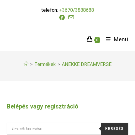
Skip
telefon:
+3670/3888688
to
content
Menü
0
>
Termékek
>
ANEKKE DREAMVERSE
Belépés vagy regisztráció
Products
KERESÉS
search