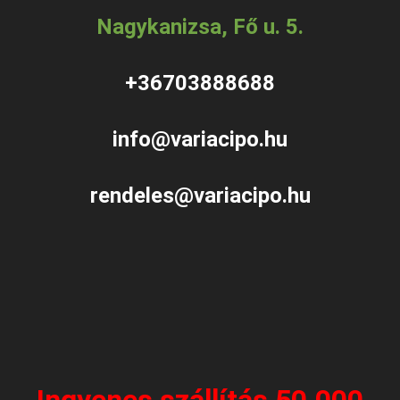
Nagykanizsa, Fő u. 5.
+36703888688
info@variacipo.hu
rendeles@variacipo.hu
Ingyenes szállítás 50.000