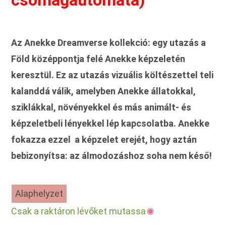
csomagautomata)
Az Anekke Dreamverse kollekció: egy utazás a
Föld középpontja felé Anekke képzeletén
keresztül. Ez az utazás vizuális költészettel teli
kalanddá válik, amelyben Anekke állatokkal,
sziklákkal, növényekkel és más animált- és
képzeletbeli lényekkel lép kapcsolatba. Anekke
fokazza ezzel a képzelet erejét, hogy aztán
bebizonyítsa: az álmodozáshoz soha nem késő!
Alaphelyzet
Csak a raktáron lévőket mutassa